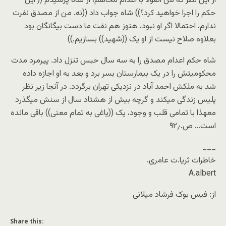
از این نظر که من اصولا با اعدام مخالفم، از شاه پرسیدم (( این
حکم را اجرا خواهید کرد؟)) شاه جواب داد ((نه. من از مصدق نفرت
ندارم، احتمالا اگر او نبود، هنوز هم نفت ما دست بیگانگان بود
بعلاوه صلاح نیست از او یک ((شهید)) بسازیم.))
شاه حکم اعدام مصدق را به سه سال حبس تنزل داد. پیرمرد مدت
محکومیتش را در یک بیمارستان بسر برد و بعد به او اجازه داده
شد به ملکش احمد آباد در نزدیکی تهران برگردد. در آنجا زیر نظر
پلیس زندگی میکند و گرچه بیش از هشتاد سال از سنش میگذرد
معهذا با تمامی قلب و وجود، یک ((یاغی به تمام معنی)) باقی مانده
است… ص.۹۲٫
___
خاطرات ثریا.ت عامری.
A.albert
از: فیس بوک فرشاد میلانی
Share this: