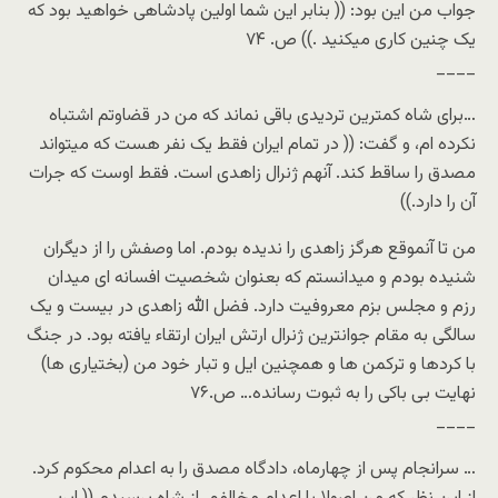
جواب من این بود: (( بنابر این شما اولین پادشاهی خواهید بود که
یک چنین کاری میکنید .)) ص. ۷۴
____
…برای شاه کمترین تردیدی باقی نماند که من در قضاوتم اشتباه
نکرده ام، و گفت: (( در تمام ایران فقط یک نفر هست که میتواند
مصدق را ساقط کند. آنهم ژنرال زاهدی است. فقط اوست که جرات
آن را دارد.))
من تا آنموقع هرگز زاهدی را ندیده بودم. اما وصفش را از دیگران
شنیده بودم و میدانستم که بعنوان شخصیت افسانه ای میدان
رزم و مجلس بزم معروفیت دارد. فضل الله زاهدی در بیست و یک
سالگی به مقام جوانترین ژنرال ارتش ایران ارتقاء یافته بود. در جنگ
با کردها و ترکمن ها و همچنین ایل و تبار خود من (بختیاری ها)
نهایت بی باکی را به ثبوت رسانده… ص.۷۶
____
… سرانجام پس از چهارماه، دادگاه مصدق را به اعدام محکوم کرد.