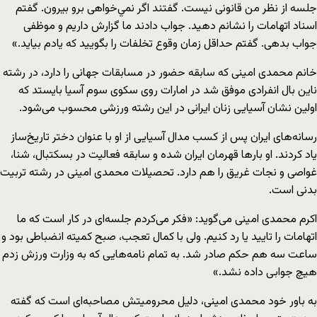
جلسه از نظر من قانونی نيست. گفتند اگر نمي‌خواهی برو بيرون. گفتم
اسناد اتهامات را نشانم دهید. جواب دادند ما گزارش داريم و موظفی
جواب بدهی. گفتم حداقل زمان وقوع تخلفات را بگویید که یادم بیاید.»
خانم محمدی امینی که سابقه حضور در مسابقات جهانی را دارد، در رشته
ناین بال انفرادی موفق شد در امارات روی سکوی سوم آسیا بایستد که
اولین نشان آسیایی زنان ایرانی در این رشته ورزشی محسوب می‌شود.
رسانه‌های ایران پس از کسب مدال آسیایی از او با عنوان دختر تاریخ‌ساز
یاد کردند. او بارها قهرمان ایران شده و سابقه فعالیت در بسکتبال، شنا،
غواصی و نجات غریق را هم دارد. تحصیلات محمدی امینی در رشته تربیت
بدنی است.
اکرم محمدی امینی می‌گوید: «فكر می‌كردم جلسه‌ای در کار است که ما
اتهامات را تایید یا رد کنیم. ولی با كمال تعجب، صبح كميته انضباطی بود و
ساعت سه هم حکم صادر شد. به تمام نامه‌هایی كه به وزارت ورزش زدم
هيچ جوابی داده نشد.»
به باور خود محمدی امینی، دلیل محرومیتش مصاحبه‌ای است که گفته