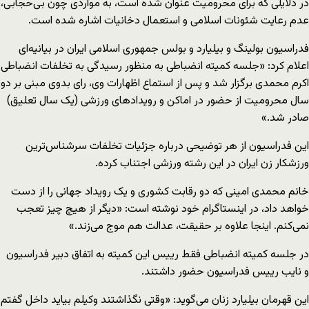
در دلایلی که برای محرومیت عنوان شده است، به مواردی چون بی‌حجابی،
عدم رعایت شئونات اسلامی و استعمال دخانیات اشاره شده است.
فدراسیون بولینگ و بیلیارد و بولس جمهوری اسلامی ایران در بیانیه‌ای
اعلام کرد: «جلسه کمیته انضباطی به منظور رسیدگی به تخلفات انضباطی
اکرم محمدی برگزار شد و پس از استماع اظهارات وی، رای بدوی مبنی بر دو
سال محرومیت از حضور در اماکن و رویدادهای ورزشی (یک سال تعلیق)
صادر شد.»
این فدراسیون از هر توضیحی درباره جزئیات تخلفات سرشناس‌ترین
ورزشکار زن ایران در این رشته ورزشی اجتناب کرده.
خانم محمدی امینی که دو رقابت کشوری و یک رویداد جهانی را از دست
خواهد داد، در اینستاگرام خود نوشته است: «ديگر از هيچ چيز تعجب
نمی‌كنم. اینجا علاوه بر حقيقت، عدالت هم موج می‌زند.»
در جلسه كميته انضباطی فقط ریيس این كميته به اتفاق دبير فدراسیون
و نایب ریيس فدراسيون حضور داشتند.
این قهرمان بیلیارد زنان می‌گوید: «وقتی نگذاشتند وكيلم بياید داخل گفتم