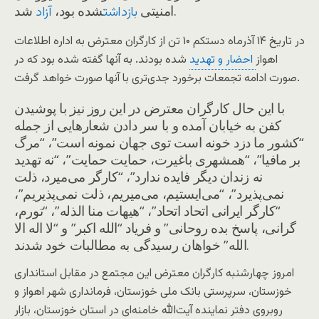
شد.
امنیتی
شده بود،
بازداشت
آزاد
در تاریخ ۱۴ آذرماه دستکم ۱۰ تن از کارگران معترض به اداره اطلاعات
اهواز
احضار و تهدید
شده بودند. به آنها گفته شده بود که در
صورت ادامه تجمعات برخورد جدی‌تری با آنها صورت خواهد گرفت.
با این حال کارگران معترض در این روز نیز با پوشیدن
کفن به خیابان آمده و با سر دادن شعارهایی از جمله
“کشور ما دزد خونه است توی جهان نمونه است”، “مرگ
بر مافیا”، “همشهری باغیرت، حمایت حمایت”، “نه تهدید
نه زندان دیگر فایده ندارد”، “کارگر می‌میرد، ذلت
نمی‌پذیرد”، “می‌ایستیم، می‌میریم، ذلت نمی‌پذیریم”،
“کارگر ایرانی اتحاد اتحاد”، “هیهات منا الذله”، “تورم،
گرانی، پاسخ بده روحانی” و فریاد “الله اکبر” و “لا اله الا
الله” خواهان رسیدگی به مطالبات خود شدند.
امروز چهارشنبه کارگران معترض این مجتمع در مقابل استانداری
خوزستان، سرپرستی بانک ملی خوزستان، فرمانداری شهر اهواز و
روبروی دفتر نماینده آیت‌الله خامنه‌ای در استان خوزستان، بازار