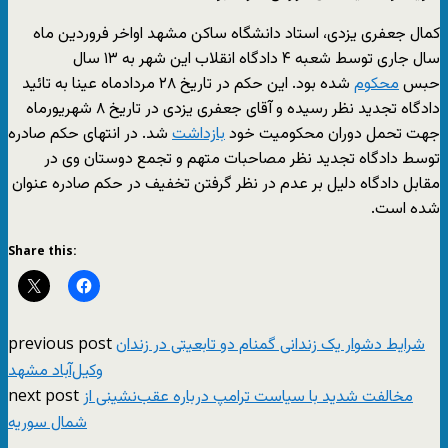
کمال جعفری یزدی، استاد دانشگاه ساکن مشهد اواخر فروردین ماه
سال جاری توسط شعبه ۴ دادگاه انقلاب این شهر به ۱۳ سال
حبس
محکوم
شده بود. این حکم در تاریخ ۲۸ مردادماه عینا به تائید
دادگاه تجدید نظر رسیده و آقای جعفری یزدی در تاریخ ۸ شهریورماه
جهت تحمل دوران محکومیت خود
بازداشت
شد. در انتهای حکم صادره
توسط دادگاه تجدید نظر مصاحبات متهم و تجمع دوستان وی در
مقابل دادگاه دلیل بر عدم در نظر گرفتن تخفیف در حکم صادره عنوان
شده است.
Share this:
previous post
شرایط دشوار یک زندانی گمنام دو تابعیتی در زندان
وکیل‌آباد مشهد
next post
مخالفت شدید با سیاست ترامپ درباره عقب‌نشینی از
شمال سوریه