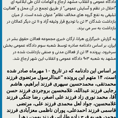
دادگاه عمومی و انقلاب مشهد ارجاع و اتهامات آنان طی ابلاغیه ای
“اخلال در نظم و آسایش عمومی” از طریق تجمع در آن محل و “فعالیت
تبلیغی به نفع گروه های مخالف نظام” عنوان شده است. از میان
بازداشت شدگان ۳ تن با تودیع قرار وثیقه آزاد و ۱۱ تن دیگر کماکان در
بازداشت به سر می برند.
به گزارش خبرگزاری هرانا، ارگان خبری مجموعه فعالان حقوق بشر در
ایران، بر اساس دادنامه صادره توسط شعبه سوم دادگاه عمومی بخش
سرخرود، پرونده ۱۴ تن از فعالان مدنی و صنفی بازداشت شده در
مشهد به شعبه ۹۰۳ دادگاه عمومی و انقلاب این شهر ارجاع شد.
بر اساس این دادنامه که در تاریخ ۱۰ مهرماه صادر شده
است، ۱۴ متهم این پرونده “عبدالرسول مرتضوی فرزند
محمدتقی، محمدحسین سپهری فرزند ابراهیم، هاشم
رجایی فرزند عبدالله، غلامحسین بروجردی فرزند حسن
آقا، محمد نوری زاد فرزند علی اصغر، رضا جنگی فرزند
غلامحسین، جواد لعل محمدی فرزند علی، مرتضی
قاسمی فرزند احمدعلی، پوران ناظمی معزآبادی فرزند
محمد، هوریه فرج زاده طارانی فرزند بهمن، زهرا