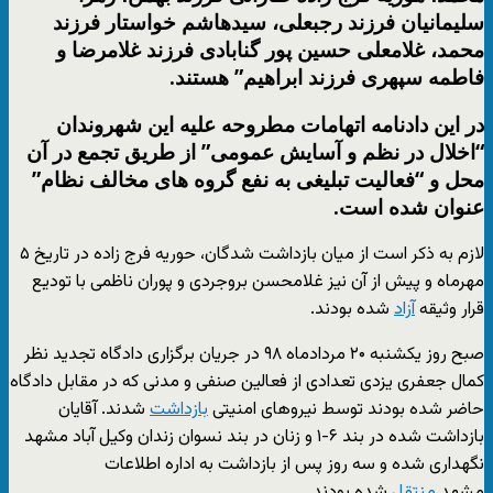
سلیمانیان فرزند رجبعلی، سیدهاشم خواستار فرزند
محمد، غلامعلی حسین پور گنابادی فرزند غلامرضا و
فاطمه سپهری فرزند ابراهیم” هستند.
در این دادنامه اتهامات مطروحه علیه این شهروندان
“اخلال در نظم و آسایش عمومی” از طریق تجمع در آن
محل و “فعالیت تبلیغی به نفع گروه های مخالف نظام”
عنوان شده است.
لازم به ذکر است از میان بازداشت شدگان، حوریه فرج زاده در تاریخ ۵
مهرماه و پیش از آن نیز غلامحسن بروجردی و پوران ناظمی با تودیع
قرار وثیقه
آزاد
شده بودند.
صبح روز یکشنبه ۲۰ مردادماه ۹۸ در جریان برگزاری دادگاه تجدید نظر
کمال جعفری یزدی تعدادی از فعالین صنفی و مدنی که در مقابل دادگاه
حاضر شده بودند توسط نیروهای امنیتی
بازداشت
شدند. آقایان
بازداشت شده در بند ۶-۱ و زنان در بند نسوان زندان وکیل آباد مشهد
نگهداری شده و سه روز پس از بازداشت به اداره اطلاعات
مشهد
منتقل
شده بودند.