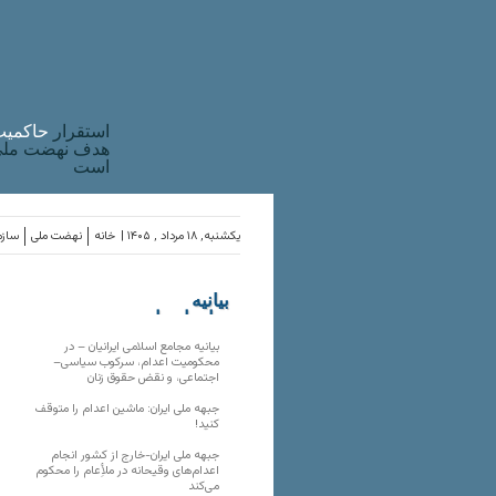
استقرار
حاکميت
هدف نهضت ملی 
است
یکشنبه, ۱۸ مرداد , ۱۴۰۵ |
خانه
نهضت ملی
سازم
بیانیه
سازمان‌های
ملی
بیانیه مجامع اسلامی ایرانیان – در
محکومیت اعدام، سرکوب سیاسی–
اجتماعی، و نقض حقوق زنان
جبهه ملی ایران: ماشین اعدام را متوقف
کنید!
جبهه ملی ایران-خارج از کشور انجام
اعدام‌های وقیحانه در ملأِعام را محکوم
می‌کند