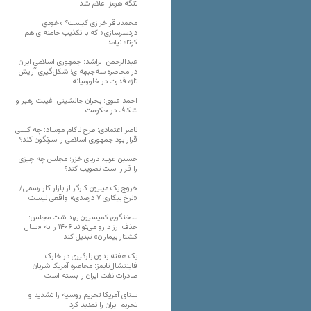
تنگه هرمز اعلام شد
محمدباقر خرازی کیست؟ «خودیِ
دردسرسازی» که با تکذیب خامنه‌ای هم
کوتاه نیامد
عبدالرحمن الراشد: جمهوری اسلامی ایران
در محاصره سه‌جبهه‌ای؛ شکل‌گیری آرایش
تازه قدرت در خاورمیانه
احمد علوی: بحران جانشینی، غیبت رهبر و
شکاف در حکومت
ناصر اعتمادی: طرح ناکام موساد: چه کسی
قرار بود جمهوری اسلامی را سرنگون کند؟
حسین عرب: دریای خزر؛ مجلس چه چیزی
را قرار است تصویب کند؟
خروج یک میلیون کارگر از بازار کار رسمی/
«نرخ بیکاری ۷ درصدی» واقعی نیست
سخنگوی کمیسیون بهداشت مجلس:
حذف ارز دارو می‌تواند ۱۴۰۶ را به «سال
کشتار بیماران» تبدیل کند
یک هفته بدون بارگیری در خارک؛
فایننشال‌تایمز: محاصره آمریکا شریان
صادرات نفت ایران را بسته است
سنای آمریکا تحریم روسیه را تشدید و
تحریم ایران را تمدید کرد