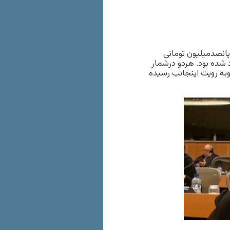
پانصدمیلیون تومانی
د شده بود. هردو درشمار
به رویت اینجانب رسیده