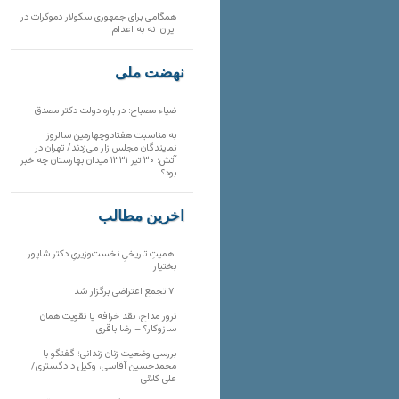
همگامی برای جمهوری سکولار دموکرات در
ایران: نه به اعدام
نهضت ملی
ضیاء مصباح: در باره دولت دکتر مصدق
به مناسبت هفتادوچهارمین سالروز:
نمایندگان مجلس زار می‌زدند/ تهران در
آتش؛ ۳۰ تیر ۱۳۳۱ میدان بهارستان چه خبر
بود؟
آخرین مطالب
اهمیتِ تاریخیِ نخست‌وزیریِ دکتر شاپور
بختیار
۷ تجمع اعتراضی برگزار شد
ترور مداح، نقد خرافه یا تقویت همان
سازوکار؟ – رضا باقری
بررسی وضعیت زنان زندانی؛ گفتگو با
محمدحسین آقاسی، وکیل دادگستری/
علی کلائی