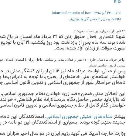
۱۴۵
۱۷:۱۶ – ۲۲ آبان ۱۳۹۸
Islamic Republic of Iran
·
اطلاعات و حریم شخصی آگهی‌های توییتر
۱۹ نفر دارند درباره این صحبت می‌کنند
شهلا انتصاری، فعال حقوق زنان که ۳۱ مردا
شده بود، سه ماه پس از بازداشت
صورت موقت از زندان آزاد شده است.
اواخر خرداد ماه سال جاری، ۱۴ نفر از فعالان مدنی و سیاسی داخل ایران با امضای
بنیادین قانون اساسی شدند.
پس از مدتی، اواسط مرداد ماه نیز ۱۴ تن از زنان
خواستار استعفای علی خامنه‌ای از رهبری، با توجه به نابرابری‌ها و 
نامه‌ای خواستار عبور از جمهوری اسلامی و تدوین قانون اساسی ج
این فعالان مدنی ضمن «ضد زن» خواندن نظام جمهوری اسلامی، اعل
که «آپارتاید جنسی حاصل نگاه مردسالارانه نظام فقاهتی» خواندند
خواستار گذار کامل از نظام جمهوری‌اسلامی و تدوین قانون اساس
پیشتر
مقام‌های امنیتی جمهوری اسلامی
، امضاکنندگان این نامه‌
جدید» متهم کرده بودند. بسیاری از امضاکنندگان این دو نامه در ر
وزارت خارجه آمریکا می گوید رژیم ایران در دو سال اخیر هزاران م