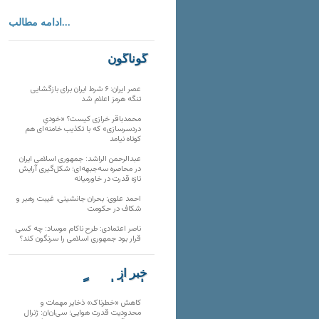
ادامه مطالب...
گوناگون
عصر ایران: ۶ شرط ایران برای بازگشایی
تنگه هرمز اعلام شد
محمدباقر خرازی کیست؟ «خودیِ
دردسرسازی» که با تکذیب خامنه‌ای هم
کوتاه نیامد
عبدالرحمن الراشد: جمهوری اسلامی ایران
در محاصره سه‌جبهه‌ای؛ شکل‌گیری آرایش
تازه قدرت در خاورمیانه
احمد علوی: بحران جانشینی، غیبت رهبر و
شکاف در حکومت
ناصر اعتمادی: طرح ناکام موساد: چه کسی
قرار بود جمهوری اسلامی را سرنگون کند؟
خبر از
تارنماهای دیگر
کاهش «خطرناک» ذخایر مهمات و
محدودیت قدرت هوایی؛ سی‌ان‌ان: ژنرال