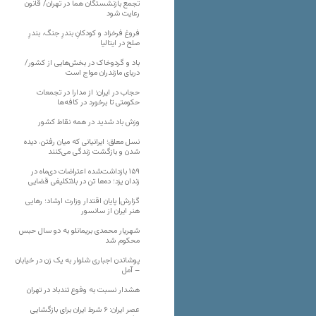
تجمع بازنشستگان هما در تهران/ قانون
رعایت شود
فروغ فرخزاد و کودکانِ بندرِ جنگ، بندرِ
صلح در ایتالیا
باد و گردوخاک در بخش‌هایی از کشور/
دریای مازندران مواج است
حجاب در ایران؛ از مدارا در تجمعات
حکومتی تا برخورد در کافه‌ها
وزش باد شدید در همه نقاط کشور
نسل معلق؛ ایرانیانی که میان رفتن، دیده
شدن و بازگشت زندگی می‌کنند
۱۵۹ بازداشت‌شده اعتراضات دی‌ماه در
زندان یزد؛ ده‌ها تن در بلاتکلیفی قضایی
گزارش| پایان اقتدار وزارت ارشاد؛ رهایی
هنر ایران از سانسور
شهریار محمدی بریمانلو به دو سال حبس
محکوم شد
پوشاندن اجباری شلوار به یک زن در خیابان
– آمل
هشدار نسبت به وفوع تندباد در تهران
عصر ایران: ۶ شرط ایران برای بازگشایی