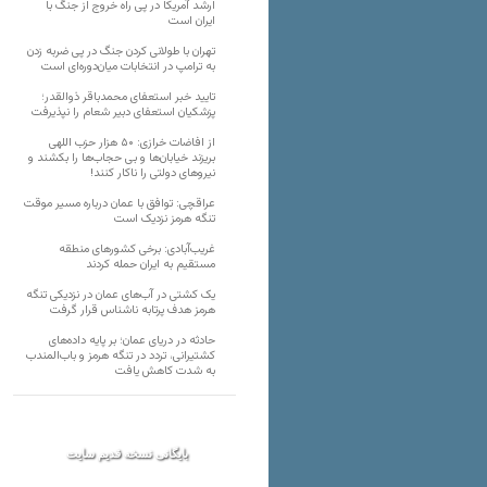
ارشد آمریکا در پی راه خروج از جنگ با
ایران است
تهران با طولانی کردن جنگ در پی ضربه زدن
به ترامپ در انتخابات میان‌دوره‌ای است
تایید خبر استعفای محمدباقر ذوالقدر؛
پزشکیان استعفای دبیر شعام را نپذیرفت
از افاضات خرازی: ۵۰ هزار حزب اللهی
بریزند خیابان‌ها و بی حجاب‌ها را بکشند و
نیرو‌های دولتی را ناکار کنند!
عراقچی: توافق با عمان درباره مسیر موقت
تنگه هرمز نزدیک است
غریب‌آبادی: برخی کشورهای منطقه
مستقیم به ایران حمله کردند
یک کشتی در آب‌های عمان در نزدیکی تنگه
هرمز هدف پرتابه ناشناس قرار گرفت
حادثه در دریای عمان؛ بر پایه داده‌های
کشتیرانی، تردد در تنگه هرمز و باب‌المندب
به شدت کاهش یافت
بایگانی نسخه قدیم سایت