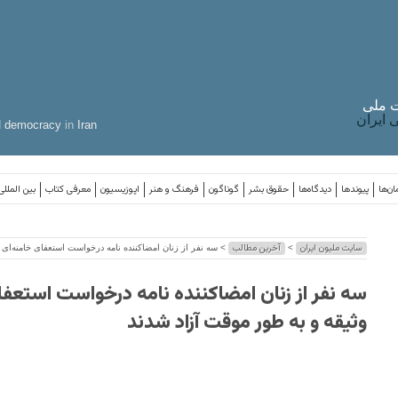
 ملی
ایران
d
democracy
in
Iran
ان‌ها
پیوندها
دیدگاه‌ها
حقوق بشر
گوناگون
فرهنگ و هنر
اپوزیسیون
معرفی کتاب
بین المللی
سایت ملیون ایران
آخرین مطالب
>
> سه نفر از زنان امضاکننده نامه درخواست استعفای خامنه‌ای ب
سه نفر از زنان امضاکننده نامه درخواست استعفای
وثیقه و به طور موقت آزاد شدند