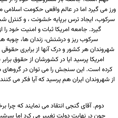
ورز می گيرد اما در عالم واقعی حکومت اسلامی مانن
سرکوب، ايجاد ترس برپايه خشونت ، و کنترل شب
گيرد. جامعه امريکا ثبات و امنيت خود را ا
سرکوب ريز و درشتش، زندان ها، چوبه ه
شهروندان هر کشور و درک آنها از برابری حقوقی
امريکا پرسيد ايا در کشورشان از حقوق برا
کرده است. اين سنجش را می توان در گروهای م
از شهروندان ايران هم پرسيد که آيا فکر می کنند 
چون در نهايت دولت تغيير می کرد اما سرشت 