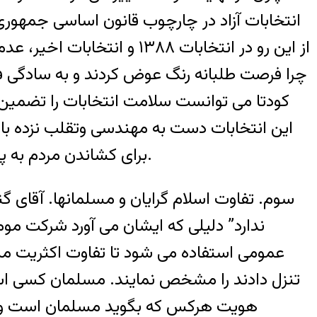
انتخابات آزاد در چارچوب قانون اساسی جمهور
از اين رو در انتخابات ۳۸۸
چرا فرصت طلبانه رنگ عوض کردند و به سادگی فرا
کودتا می توانست سلامت انتخابات را تضمين ن
اين انتخابات دست به مهندسی وتقلب نزده باش
برای کشاندن مردم به پای صندوقها پيدا کنند چون به نفع نظام ولايت است. پس جای تعجب نيست که رنگ عوض کردند.
سوم. تفاوت اسلام گرايان و مسلمانها. آقای
ندارد” دليلی که ايشان می آورد شرکت مو
عمومی استفاده می شود تا تفاوت اکثريت مسل
تنزل دادند را مشخص نمايند. مسلمان کسی است 
هويت هرکس که بگويد مسلمان است ولو 