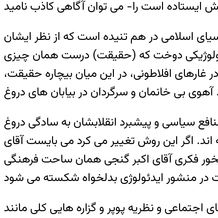
نسيای اسلامی در هم تنيده است که از نظر ايشان
ايدئولوژيکی دوخت که (حقيقت) درست همان چيزی
ر غارهای افلاطونی، در اين ميان بيچاره حقيقت،
۱۳ توضيح می دهد که چگونه بخاطر منافع سياسی و پيشبرد انقلابشان به سادگی دروغ
 اند. اگر اين روش تغيير می کرد می بايست آقای
شخور فکری آقای اکبر گنجی همان ساحت فرهنگی
ی اجتماعی و نظريه پوپر و گزاره هايی کلی مانند