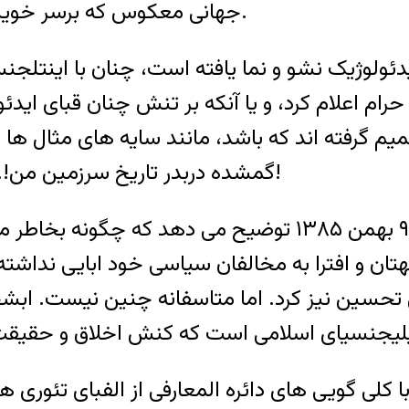
جهانی معکوس که برسر خويش ايستاده است را- می توان آگاهی کاذب ناميد.
دئولوژيک نشو و نما يافته است، چنان با اينتلج
حرام اعلام کرد، و يا آنکه بر تنش چنان قبای 
م گرفته اند که باشد، مانند سايه های مثال ها د
گمشده دربدر تاريخ سرزمين من!. آهوی بی خانمان و سرگردان در بيابان های دروغ!
آقای گنجی در مصاحبه ای با راديو زمانه به تاريخ ۹ بهمن ۸۵
هتان و افترا به مخالفان سياسی خود ابايی نداشته
 تحسين نيز کرد. اما متاسفانه چنين نيست. اب
کلی گويی های دائره المعارفی از الفبای تئوری ها