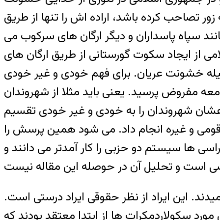
 زور تصاحب کرده باشد، اراده اش را تنها از طريق
ند سپاه پاسداران و ديگر ارگان های سرکوب می
امی از ايجاد سکوت گورستانی از طريق ارگان های
يله خشونت عريان. برای فهم خودی و غير خودی
معه مفروض پرسيد. يعنی بايد مثلا از شهروندان
وعشان شهروندان را به خودی و غير خودی تقسيم
ومی و غيره انجام داد. می شود همين پرسش را
راسی ها سيستم دو حزبی را کار آمدتر می دانند و
 نمايند که چرا برخی از مخالفان انتخابات ۲۲ خرداد ۱۳۸۸ را کودتا ناميدند. اين ايراد از نظر حقوقی ايراد درستی است.
ورد سکولاردمکرات ها از ابتدا معتقد بودند که