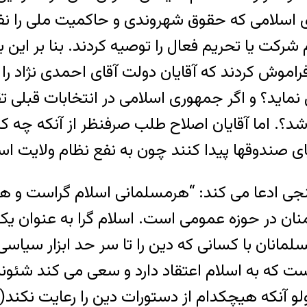
ی اسلامی که حقوق شهروندی و حاکميت ملی را نف
۱ و انتخابات اخير، عدم شرکت يا تحريم فعال را توصيه کردند
موش کردند که آقايان دولت آقای احمدی نژاد را د
مايد؟ و اگر جمهوری اسلامی در انتخابات قبلی ت
د؟. اما آقايان اصلاح طلب صرفنظر از آنکه چه ک
 گنجی ادعا می کند: “هرمسلمانی اسلام گراست و
منان در حوزه عمومی است. اسلام گرا به عنوان 
مانان با کسانی که دين را تا سر حد ابزار سياس
که به اسلام اعتقاد دارد و سعی می کند شئونات 
آنکه هيچکدام از دستورات دين را رعايت نکند