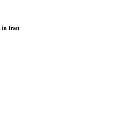
y
in
Iran