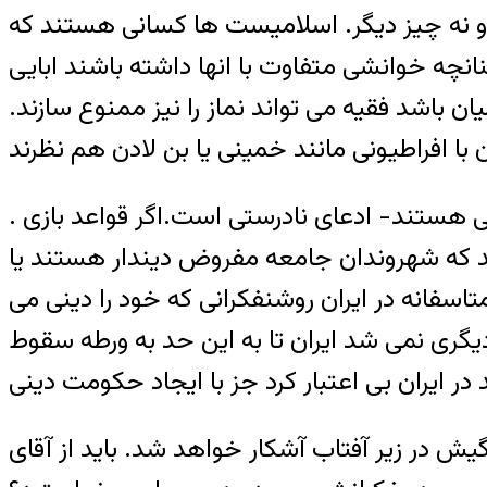
و نه چيز ديگر. اسلاميست ها کسانی هستند که
نچه خوانشی متفاوت با انها داشته باشند ابايی
باشد فقيه می تواند نماز را نيز ممنوع سازند.
. اين ادعا که هر مسلمانی اسلامگراست -چون مسلمانان خواهان مداخله در امور اجتماعی هستند- ادعای نادرستی است.اگر قواعد بازی
کند که شهروندان جامعه مفروض ديندار هستند يا
اسفانه در ايران روشنفکرانی که خود را دينی می
 ديگری نمی شد ايران تا به اين حد به ورطه سقوط
يش در زير آفتاب آشکار خواهد شد. بايد از آقای