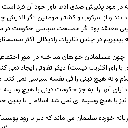
در مود پذيرش صدق ادعا باور خود آن فرد است 
دانند و از سرکوب و کشتار مومنين دگر انديش چنا
مينی معتقد بود اگر مصلحت سياسی حکومت در ميان 
ی با رای اکثريت نيست) ديگر تفاوتی ايجاد نمی 
ام و نه هيچ دينی را فی نفسه سياسی نمی کند. مت
 دنيای آنها را. به جز حکومت دينی با هيچ وسيله
نه خورده سليمان می ماند که دير يا زود پوسيدگ