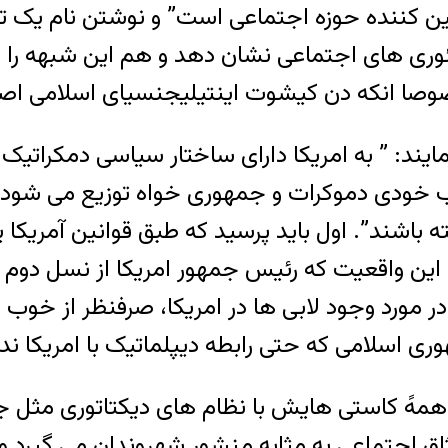
ن کننده حوزه اجتماعی است” و نوشتن نام يک تئ
وری های اجتماعی نشان دهد و هم اين شبهه را 
ند: ” به امريکا دارای ساختار سياسی دمکراتيک و 
 حزب خودی دموکرات و جمهوری خواه توزيع می شود
 باشند”. اول بايد پرسيد که طبق قوانين آمريکا يا
ين واقعيت که رئيس جمهور امريکا از نسل دوم مه
د وجود لابی ها در امريکا، صرفنظر از خوب يا بد 
ی اسلامی که حتی رابطه ديپلماتيک با امريکا ندار
ا همهً کاستی هايش با نظام های ديکتاتوری مثل 
اق اجتماعی به مثابه منشور شهروندان می گيرد 