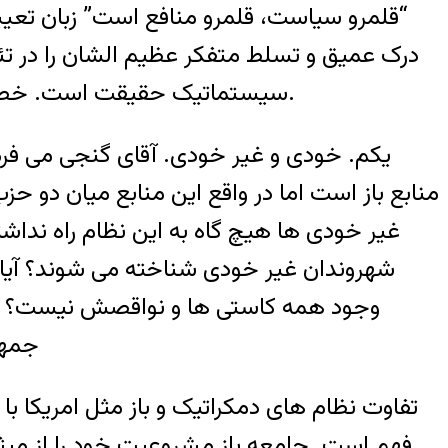
“قلمرو سياست، قلمرو منافع است” زبان تعيي
درک عميق و تسلط متفکر عظيم الشان را در تئ
سيستماتيک حقيقت است. خصوصا انکه دن کيشوت اينتيليجنسيای اسلامی اصرار دارد خود را روشنفکر حوزه عمومی معرفی کند.
يکم. خودی و غير خودی. آقای گنجی می فرماي
منابع باز است اما در واقع اين منابع ميان دو
غير خودی ها هيچ گاه به اين نظام راه نداشته
شهروندان غير خودی شناخته می شوند؟ آيا ا
وجود همه کاستی ها و نواقصش نيست؟ در مور
جمهور
تفاوت نظام های دمکراتيک و باز مثل امريکا ب
فهم است. جامعه باز مشروعيت خود را از ميث