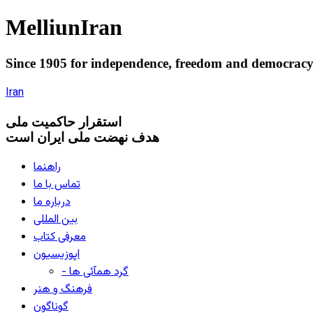
Melliun
Iran
Since 1905 for
independence
,
freedom
and
democrac
Iran
استقرار
حاکميت ملی
هدف نهضت ملی ایران است
راهنما
تماس با ما
درباره ما
بین المللی
معرفی کتاب
اپوزیسیون
- گرد همآئی ها
فرهنگ و هنر
گوناگون