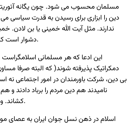
مسلمان محسوب می شود. چون يگانه آتوريته 
دين را ابزاری برای رسيدن به قدرت سياسی می 
ندارند. مثل آيت الله خمينی يا بن لادن. خ
دشوار است که بپذيريم در چنين نظريات راديکالی اکثر مسلمانان با افراطيونی مانند خمينی يا بن لادن هم نظرند.
دمکراتيک پذيرفته شوند( که البته صرفا مساو
بی دين، شرکت باورمندان در امور اجتماعی نه اسل
ناميدند هم دين مردم را برباد دادند و هم
کشاند. و نيز با هيچ وسيله ای نمی شد اسلام را تا بدين حد در ايران بی اعتبار کرد جز با ايجاد حکومت دينی.
اسلام در ذهن نسل جوان ايران به عصای موريا