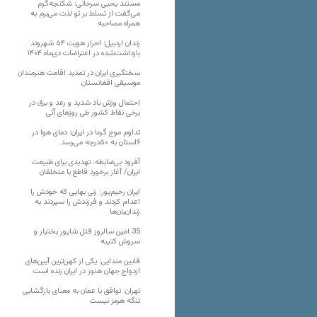
مستند یحیی سرخانی؛ شکنجه‌گرم
می‌گفت از تسلط بر تو لذت می‌برم به
همراه مصاحبه
زندان اردبیل؛ احراز هویت ۵۴ شهروند
بازداشت‌شده در اعتراضات دی‌ماه ۱۴۰۴
سختگیری ایران در تمدید اقامت هنرمندان
موسیقی افغانستان
احتمال وزش باد شدید و رعد و برق در
برخی نقاط کشور طی روزهای آتی
تداوم موج گرما در ایران؛ دمای هوا در
۶استان به ۵۰درجه می‌رسد
آفرود بی‌ضابطه، تهدیدی برای طبیعت
ایران/ آغاز برخورد قاطع با متخلفان
ایران رحیم‌پور؛ زنی بهایی که خودش را
اعدام کردند و فرزندش را سپردند به
زندان‌بان‌ها
35 امین سالروز قتل شاپور بختیار و
سروش کتیبه
قابین مندایی؛ یکی از کهن‌ترین آیین‌های
ازدواج جهان هنوز در ایران زنده است
تهران: توافق با عمان به معنای بازگشایی
تنگه هرمز نیست