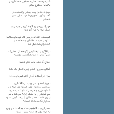
خبر «وخامت حال» مجتبی خامنه‌ای در
بالاترین سطوح نظام
مهرداد خدیر: پیام روشن پزشکیان در
گفت‌و‌گوی تصویری با مرد نامرئی: من
هستم!
مهرزاد بروجردی: آنچه ترور پدرم درباره
جنگ ایران به من آموخت
عربستان: ائتلاف دریایی دفاعی برای مقابله
با تهدیدهای منطقه‌ای و حفاظت از
کشتیرانی تشکیل شد
دیکتاتور و دیکتاتوری (ترجمه از آلمانی) +
متن آلمانی + متن انگلیسی نوشته
‌امواجِ گرانشی وساختارِ کیهان
فردای پیروزی؛ دشوارترین فصل یک ملت
ایران در آستانه گذار، آلترناتیو کجاست؟
بهروز اسدی: هر وجب از خاک‌ این
سرزمین، روایت زخمی است؛ هر خانه‌ای،
خاطره عزیزی را در سینه دارد؛ هر مادری،
نام فرزندی را با اشک زمزمه می‌کند و هر
پدری، قامت خمیده‌اش را بر سنگینی اندوه
استوار نگاه داشته است؟
عصر ایران – اکونومیست: پرداخت عوارض
به ایران بهتر از ادامه تنش است