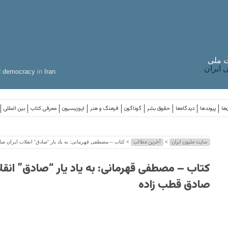
 ملی
ایران
d
democracy
in
Iran
‌ها
پیوندها
دیدگاه‌ها
حقوق بشر
گوناگون
فرهنگ و هنر
اپوزیسیون
معرفی کتاب
بین المللی
سایت ملیون ایران
آخرین مطالب
>
> کتاب – مصطفی قهرمانی: به یاد یار “صادق” انقلاب ایران ص
کتاب – مصطفی قهرمانی: به یاد یار “صادق” انقلا
صادق قطب زاده