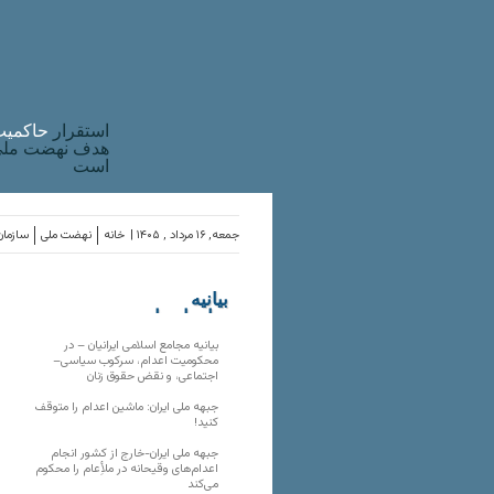
استقرار
حاکميت
هدف نهضت ملی 
است
جمعه, ۱۶ مرداد , ۱۴۰۵ |
خانه
نهضت ملی
سازمان
بیانیه
سازمان‌های
ملی
بیانیه مجامع اسلامی ایرانیان – در
محکومیت اعدام، سرکوب سیاسی–
اجتماعی، و نقض حقوق زنان
جبهه ملی ایران: ماشین اعدام را متوقف
کنید!
جبهه ملی ایران-خارج از کشور انجام
اعدام‌های وقیحانه در ملأِعام را محکوم
می‌کند