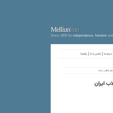
Melliun
Iran
Since 1905 for
independence
,
freedom
an
درباره ما
تماس با ما
راهنما
ادق قطب زاده
ب ایران