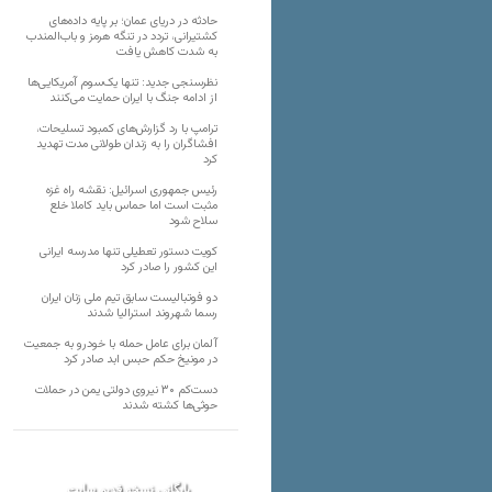
حادثه در دریای عمان؛ بر پایه داده‌های
کشتیرانی، تردد در تنگه هرمز و باب‌المندب
به شدت کاهش یافت
نظرسنجی جدید: تنها یک‌سوم آمریکایی‌ها
از ادامه جنگ با ایران حمایت می‌کنند
ترامپ با رد گزارش‌های کمبود تسلیحات،
افشاگران را به زندان طولانی مدت تهدید
کرد
رئیس‌ جمهوری اسرائیل: نقشه راه غزه
مثبت است اما حماس باید کاملا خلع
سلاح شود
کویت دستور تعطیلی تنها مدرسه ایرانی
این کشور را صادر کرد
دو فوتبالیست سابق تیم ملی زنان ایران
رسما شهروند استرالیا شدند
آلمان برای عامل حمله با خودرو به جمعیت
در مونیخ حکم حبس ابد صادر کرد
دست‌کم ۳۰ نیروی دولتی یمن در حملات
حوثی‌ها کشته شدند
بایگانی نسخه قدیم سایت