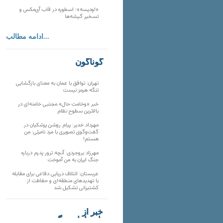
«اودیسه»؛ اسطوره در قاب آی‌مکس و
تسخیر گیشه‌ها
ادامه مطالب...
گوناگون
تهران: توافق با عمان به معنای بازگشایی
تنگه هرمز نیست
خبر «وخامت حال» مجتبی خامنه‌ای در
بالاترین سطوح نظام
مهرداد خدیر: پیام روشن پزشکیان در
گفت‌و‌گوی تصویری با مرد نامرئی: من
هستم!
مهرزاد بروجردی: آنچه ترور پدرم درباره
جنگ ایران به من آموخت
عربستان: ائتلاف دریایی دفاعی برای مقابله
با تهدیدهای منطقه‌ای و حفاظت از
کشتیرانی تشکیل شد
خبر از
تارنماهای دیگر