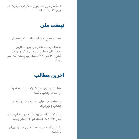
همگامی برای جمهوری سکولار دموکرات در
ایران: نه به اعدام
نهضت ملی
ضیاء مصباح: در باره دولت دکتر مصدق
به مناسبت هفتادوچهارمین سالروز:
نمایندگان مجلس زار می‌زدند/ تهران در
آتش؛ ۳۰ تیر ۱۳۳۱ میدان بهارستان چه خبر
بود؟
آخرین مطالب
رضایت اولیای دم؛ یک زندانی در میاندوآب
از اعدام رهایی یافت
جامعهٔ مدنی ایران: امید در میان ترومای
جمعی و ویرانی‌ها
ثبت ۷۱ اعدام در ژوئیه؛ شمار اعدام‌ها در
سال ۲۰۲۶ به دست‌کم ۴۴۴ نفر رسید
رگبار پراکنده در نیمه شمالی استان تهران
تا شنبه