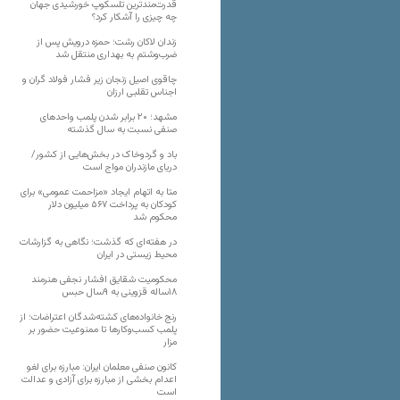
قدرت‌مندترین تلسکوپ خورشیدی جهان
چه چیزی را آشکار کرد؟
زندان لاکان رشت؛ حمزه درویش پس از
ضرب‌وشتم به بهداری منتقل شد
چاقوی اصیل زنجان زیر فشار فولاد گران و
اجناس تقلبی ارزان
مشهد؛ ۲۰ برابر شدن پلمب واحدهای
صنفی نسبت به سال گذشته
باد و گردوخاک در بخش‌هایی از کشور/
دریای مازندران مواج است
متا به اتهام ایجاد «مزاحمت عمومی» برای
کودکان به پرداخت ۵۶۷ میلیون دلار
محکوم شد
در هفته‌ای که گذشت؛ نگاهی به گزارشات
محیط زیستی در ایران
محکومیت شقایق افشار نجفی هنرمند
۱۸ساله قزوینی به ۹سال حبس
رنج خانواده‌های کشته‌شدگان اعتراضات؛ از
پلمب کسب‌وکارها تا ممنوعیت حضور بر
مزار
کانون صنفی معلمان ایران: مبارزه برای لغو
اعدام بخشی از مبارزه برای آزادی و عدالت
است