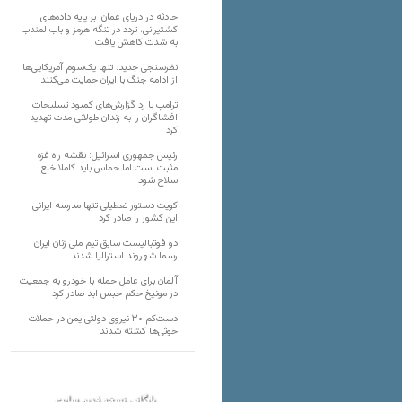
حادثه در دریای عمان؛ بر پایه داده‌های
کشتیرانی، تردد در تنگه هرمز و باب‌المندب
به شدت کاهش یافت
نظرسنجی جدید: تنها یک‌سوم آمریکایی‌ها
از ادامه جنگ با ایران حمایت می‌کنند
ترامپ با رد گزارش‌های کمبود تسلیحات،
افشاگران را به زندان طولانی مدت تهدید
کرد
رئیس‌ جمهوری اسرائیل: نقشه راه غزه
مثبت است اما حماس باید کاملا خلع
سلاح شود
کویت دستور تعطیلی تنها مدرسه ایرانی
این کشور را صادر کرد
دو فوتبالیست سابق تیم ملی زنان ایران
رسما شهروند استرالیا شدند
آلمان برای عامل حمله با خودرو به جمعیت
در مونیخ حکم حبس ابد صادر کرد
دست‌کم ۳۰ نیروی دولتی یمن در حملات
حوثی‌ها کشته شدند
بایگانی نسخه قدیم سایت