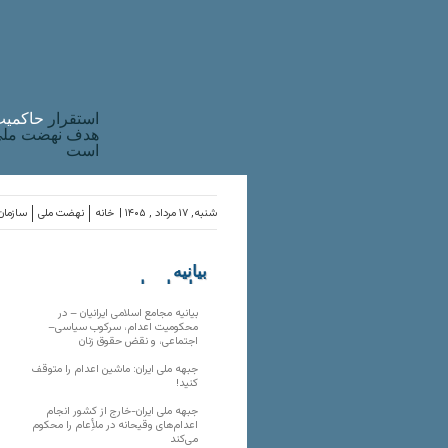
استقرار
حاکميت
هدف نهضت ملی 
است
شنبه, ۱۷ مرداد , ۱۴۰۵ |
خانه
نهضت ملی
سازمان‌
بیانیه
سازمان‌های
ملی
بیانیه مجامع اسلامی ایرانیان – در
محکومیت اعدام، سرکوب سیاسی–
اجتماعی، و نقض حقوق زنان
جبهه ملی ایران: ماشین اعدام را متوقف
کنید!
جبهه ملی ایران-خارج از کشور انجام
اعدام‌های وقیحانه در ملأِعام را محکوم
می‌کند