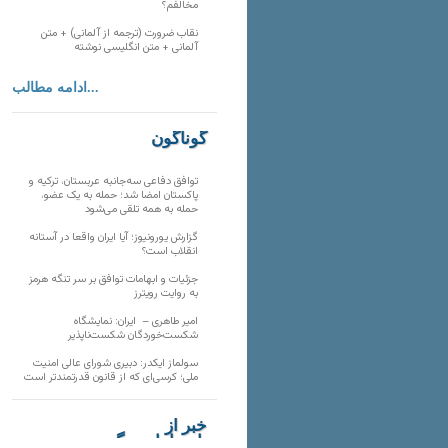
مخالفم؟
نقاب ضرورت (ترجمه از آلمانی) + متن
آلمانی + متن انگلیسی نوشته
ادامه مطالب...
گوناگون
توافق دفاعی سه‌جانبه عربستان، ترکیه و
پاکستان امضا شد؛ حمله به یک عضو،
حمله به همه تلقی می‌شود
گزارش یورونیوز؛ آیا ایران واقعا در آستانه
انقلاب است؟
جزئیات و ابهامات توافق بر سر تنگه هرمز
به روایت رویترز
امیر طاهری – ایران: نمایشگاه
شکست‌خوردگان شکست‌ناپذیر
سولماز ایکدر: دبیری شورای عالی امنیت
ملی؛ کرسی‌ای که از قانون قدرتمندتر است
خبر از
تارنماهای دیگر