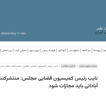
 ملی
ایران
d
democracy
in
Iran
ها
پیوندها
دیدگاه‌ها
حقوق بشر
گوناگون
فرهنگ و هنر
اپوزیسیون
معرفی کتاب
بین المللی
سایت ملیون ایران
آخرین مطالب
>
> نایب‌ رئیس کمیسیون قضایی مجلس: منتشرکننده فیلم دختر آب
نایب‌ رئیس کمیسیون قضایی مجلس: منتشرکنند
آبادانی باید مجازات شود