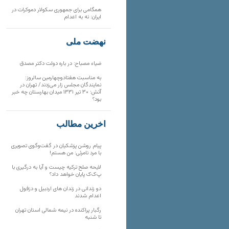
همگامی برای جمهوری سکولار دموکرات در
ایران: نه به اعدام
نهضت ملی
ضیاء مصباح: در باره دولت دکتر مصدق
به مناسبت هفتادوچهارمین سالروز:
نمایندگان مجلس زار می‌زدند/ تهران در
آتش؛ ۳۰ تیر ۱۳۳۱ میدان بهارستان چه خبر
بود؟
آخرین مطالب
پیام روشن پزشکیان در گفت‌و‌گوی تصویری
با مرد نامرئی: من هستم!
لایحه صلح ترکیه چیست و آیا به درگیری با
پ‌ک‌ک پایان خواهد داد؟
دو زندانی در زندان های اردبیل و دزفول
اعدام شدند
رگبار پراکنده در نیمه شمالی استان تهران
تا شنبه