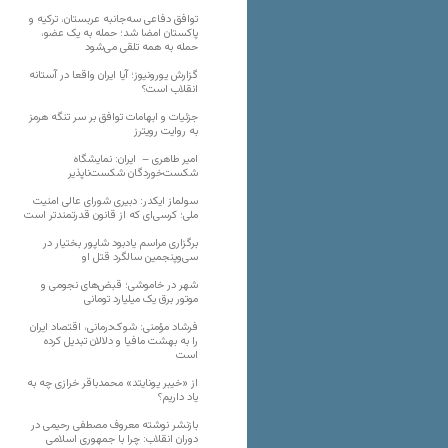
توافق دفاعی سه‌جانبه عربستان، ترکیه و
پاکستان امضا شد؛ حمله به یک عضو،
حمله به همه تلقی می‌شود
گزارش یورونیوز؛ آیا ایران واقعا در آستانه
انقلاب است؟
جزئیات و ابهامات توافق بر سر تنگه هرمز
به روایت رویترز
امیر طاهری – ایران: نمایشگاه
شکست‌خوردگان شکست‌ناپذیر
سولماز ایکدر: دبیری شورای عالی امنیت
ملی؛ کرسی‌ای که از قانون قدرتمندتر است
برگزاری مراسم یادبود شاپور بختیار در
سی‌وپنجمین سالگرد قتل او
شهر در خاموشی؛ قبض‌های نجومی و
موتور برق یک میلیارد تومانی
فرشاد مؤمنی: شوک‌درمانی، اقتصاد ایران
را به بهشت مافیا و دلالان تبدیل کرده
است
از «خیبر یونایتد» محمدباقر خرازی چه به
یاد داریم؟
بازنشر نوشته معروف مصطفی رحیمی در
دوران انقلاب: چرا با جمهوری اسلامی