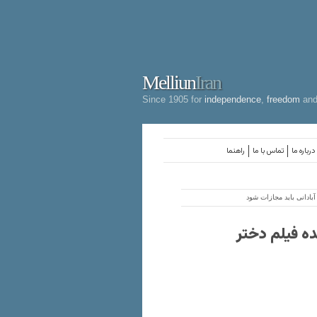
Melliun
Iran
Since 1905 for
independence
,
freedom
an
درباره ما
تماس با ما
راهنما
ادانی باید مجازات شود
ه فیلم دختر