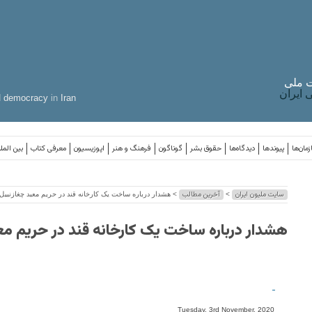
 ملی
ایران
d
democracy
in
Iran
مان‌ها
پیوندها
دیدگاه‌ها
حقوق بشر
گوناگون
فرهنگ و هنر
اپوزیسیون
معرفی کتاب
بین المل
سایت ملیون ایران
آخرین مطالب
>
> هشدار درباره ساخت یک کارخانه قند در حریم معبد چغازنبیل
هشدار درباره ساخت یک کارخانه قند در حریم مع
-
Tuesday, 3rd November, 2020