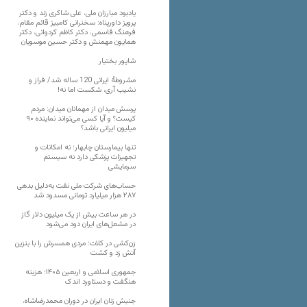
یادبود مبارزان ملی، علی شاکری زند و دکتر
پرویز داورپناه: سخنرانی کامبیز قائم مقام،
فرهنگ قاسمی، دکتر کاظم کردوانی، دکتر
همایون مهمنش و دکتر حسین موسویان
شاپور بختیار
مشروطۀ ایرانی 120 ساله شد/ فراز و
نشیب آری، شکست اما نه!
پرسش میدان از مهمانان میدان: مردم
کیست؟ و آیا کسی می‌تواند نماینده ۹۰
میلیون ایرانی باشد؟
تنها بیمارستان چابهار؛ نه امکانات و
تجهیزات پزشکی دارد نه سیستم
سرمایشی
حساب‌های شرکت ملی نفت به‌دلیل بدهی
۲۸۷ هزار میلیارد تومانی مسدود شد
در هر ساعت بیش از یک میلیون دلار گاز
در مشعل‌های ایران دود می‌شود
زن‌کشی در کلات؛ مردی همسرش را با بنزین
آتش زد و کشت
جمهوری اسلامی و اربعین ۱۴۰۵؛ هزینه
هنگفت و دستاورد اندک
جنبش زنان ایران در دوران محمدرضاشاه،