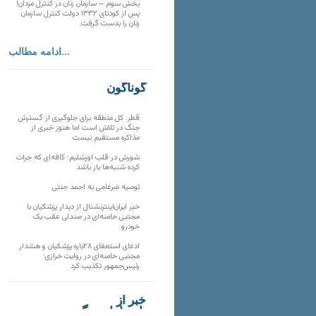
بخش سوم – سازمان زنان در کنترل مردان!
پس از کودتای ۱۳۳۲ دولت کنترل سازمان
زنان را بدست گرفت.
ادامه مطالب...
گوناگون
قطر: کل منطقه برای جلوگیری از گسترش
جنگ در تلاش است اما هنوز خبری از
مذاکره مستقیم نیست
شورش در قلب اورشلیم؛ کافه‌ای که جرات
کرده شنبه‌ها باز باشد
توصیه ضرغامی به احمد جنتی
خبر ایران‌اینترنشنال از دیدار پزشکیان با
مجتبی خامنه‌ای در صندلی عقب یک
خودرو
ادعای استعفای ۲۸باره پزشکیان و هشدار
مجتبی خامنه‌ای در روایت خرازی؛
رئیس‌جمهور تکذیب کرد
خبر از
تارنماهای دیگر