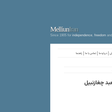
Melliun
Iran
Since 1905 for
independence
,
freedom
an
لی
درباره ما
تماس با ما
راهنما
بد چغازنبیل