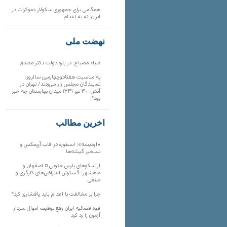
همگامی برای جمهوری سکولار دموکرات در
ایران: نه به اعدام
نهضت ملی
ضیاء مصباح: در باره دولت دکتر مصدق
به مناسبت هفتادوچهارمین سالروز:
نمایندگان مجلس زار می‌زدند/ تهران در
آتش؛ ۳۰ تیر ۱۳۳۱ میدان بهارستان چه خبر
بود؟
آخرین مطالب
«اودیسه»؛ اسطوره در قاب آی‌مکس و
تسخیر گیشه‌ها
از سکوهای پارس جنوبی تا اصفهان و
ماهشهر؛ گسترش اعتراض‌های کارگری و
صنفی
چرا بر مخالفت با اعدام باید پافشاری کرد؟
قوه قضائیه ایران رفع توقیف اموال سردار
آزمون را رد کرد