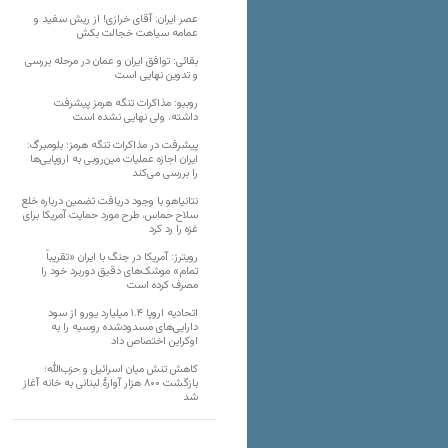
عصر ایران: آقای خرازی! از ریش سفید و
عمامه سیاهت خجالت بکش
بقائی: توافق ایران و عمان در مرحله بررسی
و تدوین نهایی است
روبیو: مذاکرات تنگه هرمز پیشرفت
داشته، ولی نهایی نشده است
پیشرفت در مذاکرات تنگه هرمز؛ بلومبرگ:
ایران اجازه عملیات مین‌روبی به اروپایی‌ها
را بررسی می‌کند
نتانیاهو با وجود دریافت تضمین درباره خلع
سلاح حماس، طرح مورد حمایت آمریکا برای
غزه را رد کرد
رویترز: آمریکا در جنگ با ایران «تقریباً
تمام» موشک‌های دقیق دوربرد خود را
مصرف کرده است
اتحادیه اروپا ۱.۴ میلیارد یورو از سود
دارایی‌های مسدودشده روسیه را به
اوکراین ‏اختصاص داد
کاهش تنش میان اسرائیل و حزب‌الله؛
بازگشت ۸۰۰ هزار آوارۀ لبنانی به خانه‌ آغاز
شد