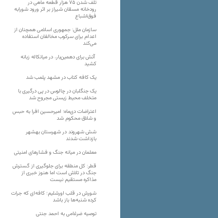
تلف شدن ۷۵ هزار قطعه ماهی در
رودخانه مسقان شیراز بر اثر ورود شورابه
فوق‌اشباع
سازمان ملل: جمهوری اسلامی همچنان از
اعدام برای سرکوب مخالفان استفاده
می‌کند
آتش برای دهمین‌بار، در میانکاله زبانه
کشید
یک کافه کتاب در مشهد پلمب شد
یک جنگلبان در چالوس در پی درگیری با
متخلف محیط زیستی مجروح شد
اعتراضات دی‌ماه؛ امیرحسین افرا به حبس
و شلاق محکوم شد
شش شهروند در شهرستان بهشهر
بازداشت شدند
معلمان در میانه جنگ و فشارهای امنیتی
قطر: کل منطقه برای جلوگیری از گسترش
جنگ در تلاش است اما هنوز خبری از
مذاکره مستقیم نیست
شورش در قلب اورشلیم؛ کافه‌ای که جرات
کرده شنبه‌ها باز باشد
توصیه ضرغامی به احمد جنتی