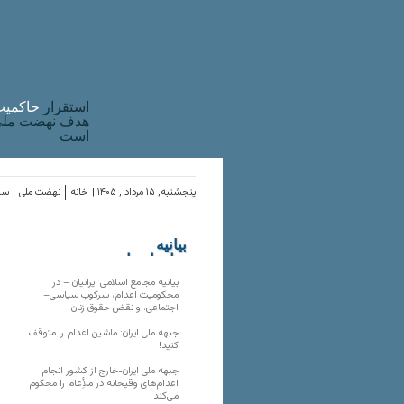
استقرار
حاکميت
هدف نهضت ملی 
است
پنجشنبه, ۱۵ مرداد , ۱۴۰۵ |
خانه
نهضت ملی
ساز
بیانیه
سازمان‌های
ملی
بیانیه مجامع اسلامی ایرانیان – در
محکومیت اعدام، سرکوب سیاسی–
اجتماعی، و نقض حقوق زنان
جبهه ملی ایران: ماشین اعدام را متوقف
کنید!
جبهه ملی ایران-خارج از کشور انجام
اعدام‌های وقیحانه در ملأِعام را محکوم
می‌کند