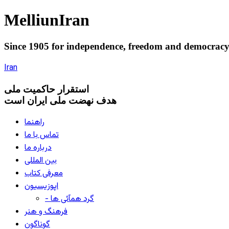
Melliun
Iran
Since 1905 for
independence
,
freedom
and
democrac
Iran
استقرار
حاکميت ملی
هدف نهضت ملی ایران است
راهنما
تماس با ما
درباره ما
بین المللی
معرفی کتاب
اپوزیسیون
- گرد همآئی ها
فرهنگ و هنر
گوناگون