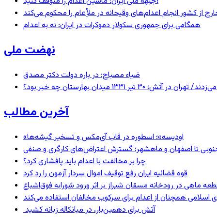
جبهه ملی ایران: ماشین اعدام را متوقف کنید!
رج از کشور انجام اعدام‌های وقیحانه در ملأِعام را محکوم می‌کند
همگامی برای جمهوری سکولار دموکرات در ایران: نه به اعدام
نهضت ملی
ضیاء مصباح: در باره دولت دکتر مصدق
 ۱۳۳۱ میدان بهارستان چه خبر بود؟
آخرین مطالب
«اودیسه»؛ اسطوره در قاب آی‌مکس و تسخیر گیشه‌ها
نوبی تا اصفهان و ماهشهر؛ گسترش اعتراض‌های کارگری و صنفی
چرا بر مخالفت با اعدام باید پافشاری کرد؟
قوه قضائیه ایران رفع توقیف اموال سردار آزمون را رد کرد
 اسلامی همچنان از اعدام برای سرکوب مخالفان استفاده می‌کند
آتش برای دهمین‌بار، در میانکاله زبانه کشید