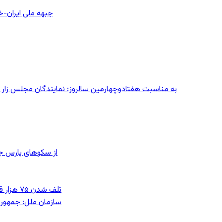
جبهه ملی ایران-خا
به مناسبت هفتادوچهارمین سالروز: نمایندگان مجلس زار می‌زدند/ تهران در آتش؛ ۳۰ تیر
از سکوهای پارس ج
تلف شدن ۷۵ هزار قطعه ماهی در رودخانه مسقان شیراز بر اثر ورود شورابه فوق‌اشباع
سازمان ملل: جمهوری