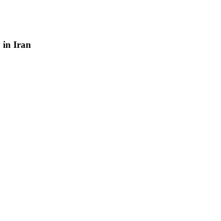
y
in
Iran