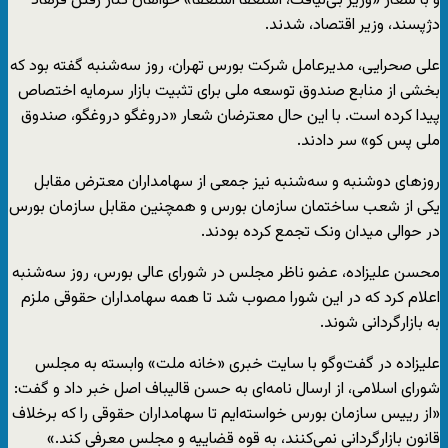
و با شعار «‌وزیر بی‌لیاقت، استعفا استعفا» خواهان کنار رفتن فرهاد
دژپسند، وزیر اقتصاد، شدند.
علی صحرایی، مدیرعامل شرکت بورس تهران، روز سه‌شنبه گفته بود که
بخشی از منابع صندوق توسعه ملی برای تثبیت بازار سرمایه اختصاص
پیدا کرده است. با این حال معترضان شعار «دروغگو دروغگو، صندوق
ملی پس کو» سر دادند.
روزهای دوشنبه و سه‌شنبه نیز جمعی از سهامداران معترض مقابل
یکی از شعب ساختمان سازمان بورس و همچنین مقابل سازمان بورس
در حوالی میدان ونک تجمع کرده بودند.
محسن علیزاده، عضو ناظر مجلس در شورای عالی بورس، روز سه‌شنبه
اعلام کرد که در این شورا مصوب شد تا همه سهامداران حقوقی ملزم
به بازارگردانی شوند.
علیزاده در گفت‌وگو با سایت خبری «خانه ملت» وابسته به مجلس
شورای اسلامی، از ارسال نامه‌ای به حسن قالیباف اصل خبر داد و گفت:
«از رییس سازمان بورس خواسته‌ایم تا سهامداران حقوقی را که برخلاف
قانون بازارگردانی نمی‌کنند، به قوه قضاییه و مجلس معرفی کند.»