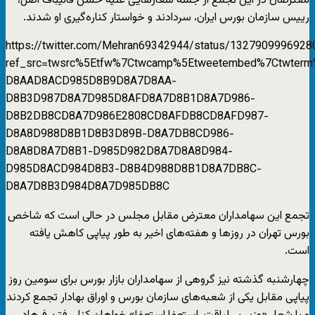
معترضان در این تجمع از جمله شعارهایی علیه حسن قالیباف اصل،
رییس سازمان بورس ایران، سردادند و خواستار کناره‌گیری او شدند.
https://twitter.com/Mehran69342944/status/132790999692
ref_src=twsrc%5Etfw%7Ctwcamp%5Etweetembed%7Ctwter
D8AAD8ACD985D8B9D8A7D8AA-
D8B3D987D8A7D985D8AFD8A7D8B1D8A7D986-
D8B2DB8CD8A7D986E2808CD8AFDB8CD8AFD987-
D8A8D988D8B1D8B3D89B-D8A7DB8CD986-
D8A8D8A7D8B1-D985D982D8A7D8A8D984-
D985D8ACD984D8B3-D8B4D988D8B1D8A7DB8C-
D8A7D8B3D984D8A7D985DB8C
تجمع این سهامداران معترض مقابل مجلس در حالی است که شاخص
بورس تهران در روزها و هفته‌های اخیر به طور پیاپی کاهش یافته
است.
چهارشنبه گذشته نیز گروهی از سهامداران بازار بورس برای سومین روز
پیاپی مقابل یکی از شعبه‌های سازمان بورس و اوراق بهادار تجمع کردند