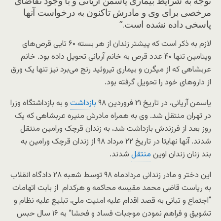
توجه به شرایط بیماری یاسمن آریانی و با وجود تقاضای
مرخصی برای وی و مادرش تاکنون به درخواست آنها
پاسخی داده نشده است.”
لازم به ذکر است که پیشتر زندان از هر بسته ۶۰ تایی قرص‌های
ویتامین تنها ۴۰ عدد قرص به خانم آریانی تحویل داده بود. خانم
عربشاهی که از میگرن و بیماری تیروئید رنج می‌برد نیز تنها یک ورق
از داروهای خود را تحویل گرفته بود.
یاسمن آریانی، در تاریخ ۲۱ فروردین ۹۸
بازداشت
و به بازداشتگاه وزرا
در تهران منتقل شد. وی به همراه مادرش منیره عربشاهی که یک
روز بعد از فرزندش بازداشت شد، به زندان قرچک ورامین منتقل
شدند. آنها نهایتا در تاریخ ۲۲ مرداد ۹۸ از زندان قرچک ورامین به
بند زنان زندان اوین
منتقل
شدند.
این دختر و مادر زندانی مردادماه ۹۸ توسط شعبه ۲۸ دادگاه انقلاب
به ریاست قاضی محمد مقیسه محاکمه و هرکدام از بابت اتهامات
“اجتماع و تبانی به قصد اقدام علیه امنیت ملی، تبلیغ علیه نظام و
تشویق و فراهم نمودن موجبات فساد و فحشا” به ۱۶ سال حبس