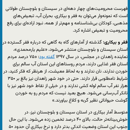
فهرست محرومیت‌های چهار دهه‌ای در سیستان و بلوچستان طولانی
است که نمونه‌وار می‌توان به فقر و بیکاری، بحران آب، تبعیض‌های
مذهبی، کودکان بی‌شناسنامه و مهم‌تر از همه، نبود اراده‌ای برای رفع
محرومیت و تبعیض اشاره کرد.
فقر و بیکاری:
گذشته از آمارهای گاه به گاهی که درباره فقر گسترده در
استان سیستان و بلوچستان منتشر می‌شود، «علیم یارمحمدی»،
نماینده زاهدان در مجلس، در سال ۱۳۹۷
گفته بود
: «۷۵ درصد مردم
استان فقر غذایی دارند، مردم روستاهای این استان آب سالم برای
خوردن ندارند، نان ندارند و به لحاظ معیشت، از هرنظر که فکر کنید، در
شرایط نامطلوبی قرار دارند. حتی در خود شهر زاهدان نیز بالغ بر ۳۵۰
هزار نفر آب سالم لوله کشی ندارند و در خیلی از نقاط خود شهر نیز با
تانکر آب‌رسانی می‌شود. هیچ بعید نیست که مردم رو به خوردن
گوشت حیواناتی نظیر گربه و کلاغ بیاورند.»
متوسط آمار بیکاری در استان سیستان و بلوچستان نیز، در
خوش‌بینانه‌تر حالت، بالای ۴۰ درصد تخمین زده می‌شود. با این حال
جنوب این استان وضعیت اندکی بدتر دارد و نرخ بیکاری آن حدود ۵۰