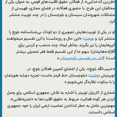
«فرزین کدخدایی»، از فعالان حقوق اقلیت‌های قومی، به عنوان یکی از
مخالفان این طرح، با حضوری فعالانه در فضای مجازی، فهرستی از
مشکلات شهروندان سیستان و بلوچستان را در چند توییت منتشر
کرد.
او در یکی از توییت‌هایش تصویری از دو کودک بی‌شناسنامه بلوچ را
منتشر کرد و
نوشت
: «این حال و روزماست! با این تقسیم میخواهند
کپرهایمان را نیز بگیرند بخاطر ایجاد چند منصب و کرسی برای
آقازاده‌هایشان! سهم ما از این تقسیم فقط فقر تحمیلی بیشتر
است!
#نه_به_تقسیم_بلوچستان
.»
«حبیب‌الله بلوچ»، یکی از اعضای کمپین فعالان بلوچ، در
توییترش
نوشت
: «بلوچستان خط قرمز ماست؛ تجزیه دوباره هویتمان
را با سکوت نظاره‌گر نمی‌شویم.»
شماری از کاربران توییتر با اشاره به تلاش جمهوری اسلامی برای وصل
کردن هر گونه فعالیت مربوط به حقوق اقلیت‌ها به «تجزیه‌طلبی»،
مهم‌ترین عامل به خطر انداختن تمامیت ارضی ایران را خود جمهوری
اسلامی دانستند.