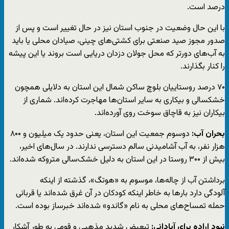
درصد است.
با این حال وضعیت در جنوب استان نیز در حال تغییر است و پس از
صدور مجوز صید صنعتی برای کشتی‌های چینی، صیادان محلی یا باید
به آب‌های دورتر که محل جولان دزدان دریایی است بروند یا این پیشه
را کنار بگذارند.
۷۰ درصد روستاییان بلوچ‌ ساکن شمال این استان به دلایلی همچون
خشکسالی و بیکاری به سایر استان‌ها مهاجرت کرده‌اند. شماری از
بیکاران نیز به قاچاق سوخت روی آورده‌اند.
بحران آب:
دوسوم جمعیت این استان، یعنی حدود یک میلیون و ۸۰۰
هزار نفر، به آب آشامیدنی سالم دسترسی ندارند. در سال‌های اخیر،
بیش از ۳۰۰ روستا در این استان به دلیل خشک‌سالی متروکه شده‌اند.
برداشتن آب از چاله‌ها، موسوم به «هوتگ»، گذشته از اینکه
آلودگی دارد بارها به خاطر اینکه کودکان در آن غرق شده‌اند یا قربانی
حمله تمساح‌های محلی به نام «گاندو» شده‌اند خبرساز بوده است.
نبود اراده برای آبادانی:
تبعیض شدید مذهبی و قومی به طور آشکار