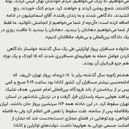
می‌خواهیم، نه پارک می‌خواهیم. مردم خودشان نهال غرس کردند، بوته
کاشتند، شمع روشن کردند و خواهند کرد. مردم کتک خوردند، رنج
کشیدند، دادگاهی شدند و به زندان رفتند». آقای اسماعیلیون در ادامه
اضافه کرده است: «آن‌چه از شما می‌خواهیم از انجامش ناتوانید، ما فقط
از شما می‌خواهیم دهانتان را ببندید. دهانتان را ببندید تا عاقبت روزی در
یک دادگاه بین‌المللی و بی‌طرف ملاقاتتان کنیم».
خانواده مسافران پرواز اوکراینی طی یک سال گذشته خواستار دادگاهی
کردن عوامل حمله به هواپیمای مسافربری شدند که ۱۵ کودک و یک نوزاد
هم جزو قربانیان آن بودند.
هشتم ژانویه سال گذشته برابر با ۱۸ دی‌ماه، پرواز تهران-کی‌یف که
ادامه‌مسیر بیشتر مسافران آن‌، کشور کانادا بود ساعت ۶:۱۹ صبح و کمی
پس بر از برخاستن از باند فرودگاه بین‌المللی امام خمینی، هدف شلیک
پدافند هوایی سپاه پاسداران قرار گرفت و در نزدیکی شادشهر در استان
تهران سقوط کرد. در این حادثه همه ۱۷۶ سرنشین پرواز جان باختند. ایران
بلافاصله پس از سانحه،‌ علت سقوط را نقص فنی اعلام کرد ولی به فاصله
کوتاهی، ویدئوهایی در فضای مجازی دست‌به‌دست شد که نشان از
اصابت جسمی نورانی به هواپیما داشت. دولت‌های اوکراین و کانادا