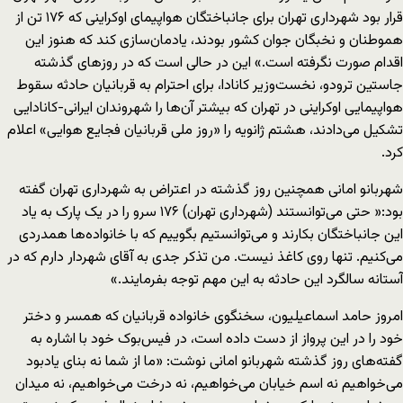
قرار بود شهرداری تهران برای جانباختگان هواپیمای اوکراینی که ۱۷۶ تن از
هموطنان و نخبگان جوان کشور بودند، یادمان‌سازی کند که هنوز این
اقدام صورت نگرفته است.» این در حالی است که در روزهای گذشته
جاستین ترودو، نخست‌وزیر کانادا، برای احترام به قربانیان حادثه سقوط
هواپیمایی اوکراینی در تهران که بیشتر آن‌ها را شهروندان ایرانی-کانادایی
تشکیل می‌دادند، هشتم ژانویه را «روز ملی قربانیان فجایع هوایی» اعلام
کرد.
شهربانو امانی همچنین روز گذشته در اعتراض به شهرداری تهران گفته
بود:« حتی می‌توانستند (شهرداری تهران) ۱۷۶ سرو را در یک پارک به یاد
این جانباختگان بکارند و می‌توانستیم بگوییم که با خانواده‌ها همدردی
می‌کنیم. تنها روی کاغذ نیست. من تذکر جدی به آقای شهردار دارم که در
آستانه سالگرد این حادثه به این مهم توجه بفرمایند.»
امروز حامد اسماعیلیون، سخنگوی خانواده قربانیان که همسر و دختر
خود را در این پرواز از دست داده است، در فیس‌بوک خود با اشاره به
گفته‌های روز گذشته شهربانو امانی نوشت: «ما از شما نه بنای یادبود
می‌خواهیم نه اسم خیابان می‌خواهیم، نه درخت می‌خواهیم، نه میدان