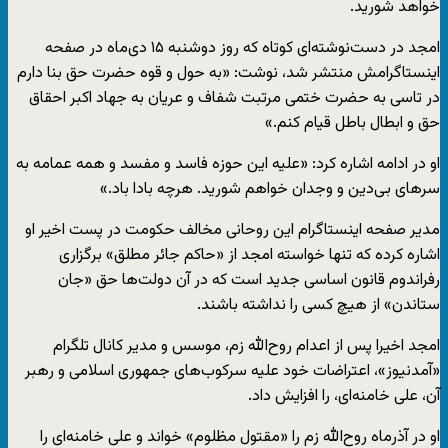
خواهد شورید.
امجد در دست‌نوشته‌ای کوتاه که روز دوشنبه ۱۵ دی‌ماه در صفحه
اینستاگرامش منتشر شد، نوشت: «به حول و قوه حضرت حق بنا دارم
در تاسی به حضرت ختمی مرتبت شفاف و عریان به جهاد اکبر احقاق
حق و ابطال باطل قیام کنم.»
او در ادامه اشاره کرد:‌ «علیه این حوزه فاسد و مفسد و همه عمامه به
سرهای بی‌دین و وجدان خواهم شورید. هرچه بادا باد.»
مدیر صفحه اینستاگرام این روحانی مخالف حکومت در پست‌ اخیر او
اشاره کرده که تنها خواسته امجد از «حاکم جائر مطلق» برگزاری
رفراندوم قانون اساسی جدید است که در آن دولت‌ها حق «جان
ستاندن» از هیچ کسی را نداشته باشند.
امجد اخیرا پس از اعدام روح‌الله‌ زم،‌ موسس و مدیر کانال تلگرام
«آمدنیوز»، اعتراضات خود علیه سرکوب‌های جمهوری اسلامی و رهبر
آن،‌ علی خامنه‌ای، را افزایش داد.
او در آذرماه روح‌الله زم را «مقتول مظلوم» خواند و علی خامنه‌ای را