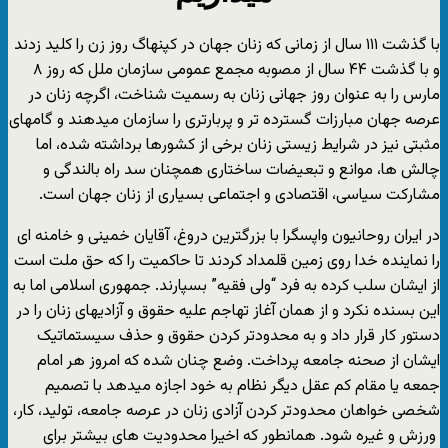
با گذشت ۱۱۱ سال از زمانی که زنان جهان در کپنهاگ روز زن را کلید زدند
و با گذشت ۴۴ سال از مصوبه مجمع عمومی سازمان ملل که روز ۸
مارس را به عنوان روز جهانی زنان به رسمیت شناخت، اگرچه زنان در
عرصه جهان مبارزات گسترده تر و پربارتری را سازمان میدهند و گامهای
مثبتی نیز در شرایط زیستی زنان برخی از کشورها برداشته شده، اما
چالش ها، موانع و تبعیضات ساختاری همچنان سد راه بالندگی و
مشارکت سیاسی، اقتصادی و اجتماعی بسیاری از زنان جهان است.
در ایران روحانیون واپسگرا با بزرگترین دروغ، آقایان خمینی و خامنه ای
را نماینده خدا روی زمین قلمداد کردند تا حاکمیت را که حق ملت است
از ایشان سلب کرده به فرد “ولی فقیه” بسپارند. جمهوری اسلامی اما به
این بسنده نکرد و از همان آغاز تهاجم علیه حقوق و آزادیهای زنان را در
دستور کار قرار داد و به محدودتر کردن حقوق و حذف سیستماتیک
ایشان از صحنه جامعه پرداخت. وضع چنان شده که امروز هر امام
جمعه یا مقام کم عقل دیگر نظام به خود اجازه میدهد با تصمیم
شخصی خواهان محدودتر کردن آزادی زنان در عرصه جامعه، تولید، کار،
ورزش و غیره شود. همانطور که اخیرا محدودیت های بیشتر برای