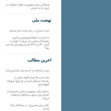
همگامی برای جمهوری سکولار دموکرات در
ایران: نه به اعدام
نهضت ملی
ضیاء مصباح: در باره دولت دکتر مصدق
به مناسبت هفتادوچهارمین سالروز:
نمایندگان مجلس زار می‌زدند/ تهران در
آتش؛ ۳۰ تیر ۱۳۳۱ میدان بهارستان چه خبر
بود؟
آخرین مطالب
چرا بر مخالفت با اعدام باید پافشاری کرد؟
تلف شدن ۷۵ هزار قطعه ماهی در
رودخانه مسقان شیراز بر اثر ورود شورابه
فوق‌اشباع
سازمان ملل: جمهوری اسلامی همچنان از
اعدام برای سرکوب مخالفان استفاده
می‌کند
آتش برای دهمین‌بار، در میانکاله زبانه
کشید