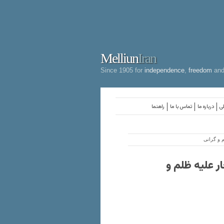
Melliun
Iran
Since 1905 for
independence
,
freedom
an
لی
درباره ما
تماس با ما
راهنما
 و گرانی
ر علیه ظلم و