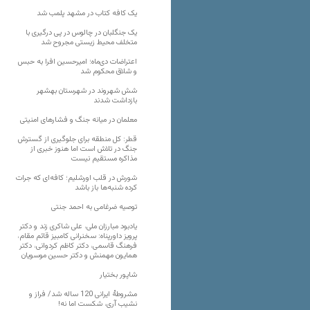
یک کافه کتاب در مشهد پلمب شد
یک جنگلبان در چالوس در پی درگیری با
متخلف محیط زیستی مجروح شد
اعتراضات دی‌ماه؛ امیرحسین افرا به حبس
و شلاق محکوم شد
شش شهروند در شهرستان بهشهر
بازداشت شدند
معلمان در میانه جنگ و فشارهای امنیتی
قطر: کل منطقه برای جلوگیری از گسترش
جنگ در تلاش است اما هنوز خبری از
مذاکره مستقیم نیست
شورش در قلب اورشلیم؛ کافه‌ای که جرات
کرده شنبه‌ها باز باشد
توصیه ضرغامی به احمد جنتی
یادبود مبارزان ملی، علی شاکری زند و دکتر
پرویز داورپناه: سخنرانی کامبیز قائم مقام،
فرهنگ قاسمی، دکتر کاظم کردوانی، دکتر
همایون مهمنش و دکتر حسین موسویان
شاپور بختیار
مشروطۀ ایرانی 120 ساله شد/ فراز و
نشیب آری، شکست اما نه!