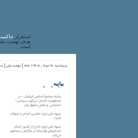
استقرار
حاکميت
هدف نهضت ملی 
است
پنجشنبه, ۱۵ مرداد , ۱۴۰۵ |
خانه
نهضت ملی
ساز
بیانیه
سازمان‌های
ملی
بیانیه مجامع اسلامی ایرانیان – در
محکومیت اعدام، سرکوب سیاسی–
اجتماعی، و نقض حقوق زنان
جبهه ملی ایران: ماشین اعدام را متوقف
کنید!
جبهه ملی ایران-خارج از کشور انجام
اعدام‌های وقیحانه در ملأِعام را محکوم
می‌کند