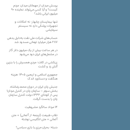
پرسش میدان از مهمانان میدان: مردم
کیست؟ و آیا کسی می‌تواند نماینده ۹۰
میلیون ایرانی باشد؟
تنها بیمارستان چابهار؛ نه امکانات و
تجهیزات پزشکی دارد نه سیستم
سرمایشی
حساب‌های شرکت ملی نفت به‌دلیل بدهی
۲۸۷ هزار میلیارد تومانی مسدود شد
در هر ساعت بیش از یک میلیون دلار گاز
در مشعل‌های ایران دود می‌شود
زن‌کشی در کلات؛ مردی همسرش را با بنزین
آتش زد و کشت
جمهوری اسلامی و اربعین ۱۴۰۵؛ هزینه
هنگفت و دستاورد اندک
جنبش زنان ایران در دوران محمدرضاشاه،
بخش سوم – سازمان زنان در کنترل مردان!
پس از کودتای ۱۳۳۲ دولت کنترل سازمان
زنان را بدست گرفت.
۱۴ مرداد سالگرد مشروطیت
نقابِ طبیعت (ترجمه از آلمانی) + متن
آلمانی + متن انگلیسی نوشته
سَبته؛ بحران مرزی یا بازی سیاسی؟