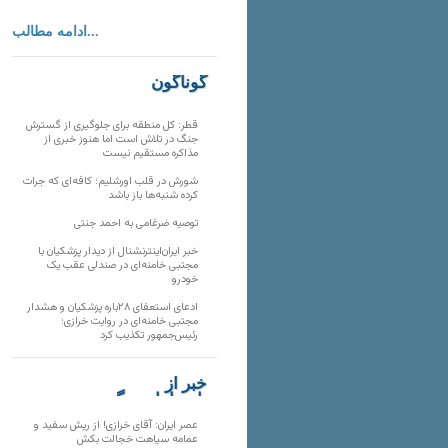
ادامه مطالب...
گوناگون
قطر: کل منطقه برای جلوگیری از گسترش
جنگ در تلاش است اما هنوز خبری از
مذاکره مستقیم نیست
شورش در قلب اورشلیم؛ کافه‌ای که جرات
کرده شنبه‌ها باز باشد
توصیه ضرغامی به احمد جنتی
خبر ایران‌اینترنشنال از دیدار پزشکیان با
مجتبی خامنه‌ای در صندلی عقب یک
خودرو
ادعای استعفای ۲۸باره پزشکیان و هشدار
مجتبی خامنه‌ای در روایت خرازی؛
رئیس‌جمهور تکذیب کرد
خبر از
تارنماهای دیگر
عصر ایران: آقای خرازی! از ریش سفید و
عمامه سیاهت خجالت بکش