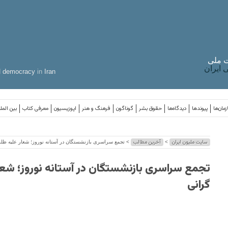
 ملی
ایران
d
democracy
in
Iran
مان‌ها
پیوندها
دیدگاه‌ها
حقوق بشر
گوناگون
فرهنگ و هنر
اپوزیسیون
معرفی کتاب
بین المل
سایت ملیون ایران
آخرین مطالب
>
> تجمع سراسری بازنشستگان در آستانه نوروز؛ شعار علیه ظلم
تجمع سراسری بازنشستگان در آستانه نوروز؛ شعا
گرانی