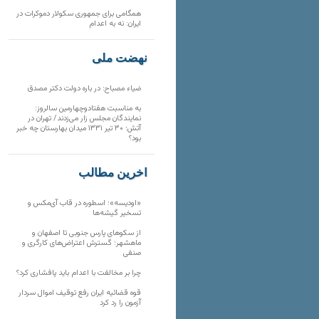
همگامی برای جمهوری سکولار دموکرات در
ایران: نه به اعدام
نهضت ملی
ضیاء مصباح: در باره دولت دکتر مصدق
به مناسبت هفتادوچهارمین سالروز:
نمایندگان مجلس زار می‌زدند/ تهران در
آتش؛ ۳۰ تیر ۱۳۳۱ میدان بهارستان چه خبر
بود؟
آخرین مطالب
«اودیسه»؛ اسطوره در قاب آی‌مکس و
تسخیر گیشه‌ها
از سکوهای پارس جنوبی تا اصفهان و
ماهشهر؛ گسترش اعتراض‌های کارگری و
صنفی
چرا بر مخالفت با اعدام باید پافشاری کرد؟
قوه قضائیه ایران رفع توقیف اموال سردار
آزمون را رد کرد