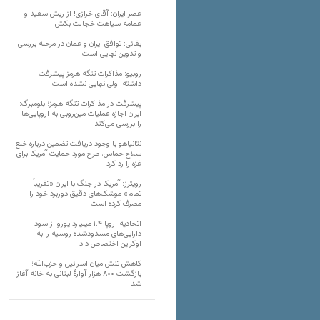
عصر ایران: آقای خرازی! از ریش سفید و
عمامه سیاهت خجالت بکش
بقائی: توافق ایران و عمان در مرحله بررسی
و تدوین نهایی است
روبیو: مذاکرات تنگه هرمز پیشرفت
داشته، ولی نهایی نشده است
پیشرفت در مذاکرات تنگه هرمز؛ بلومبرگ:
ایران اجازه عملیات مین‌روبی به اروپایی‌ها
را بررسی می‌کند
نتانیاهو با وجود دریافت تضمین درباره خلع
سلاح حماس، طرح مورد حمایت آمریکا برای
غزه را رد کرد
رویترز: آمریکا در جنگ با ایران «تقریباً
تمام» موشک‌های دقیق دوربرد خود را
مصرف کرده است
اتحادیه اروپا ۱.۴ میلیارد یورو از سود
دارایی‌های مسدودشده روسیه را به
اوکراین ‏اختصاص داد
کاهش تنش میان اسرائیل و حزب‌الله؛
بازگشت ۸۰۰ هزار آوارۀ لبنانی به خانه‌ آغاز
شد