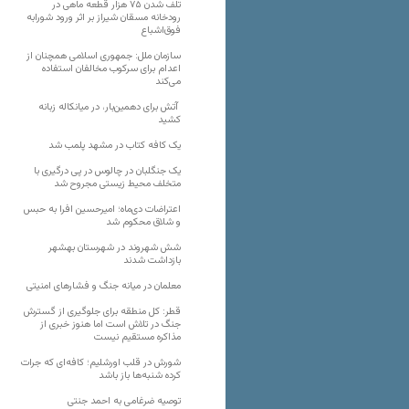
تلف شدن ۷۵ هزار قطعه ماهی در
رودخانه مسقان شیراز بر اثر ورود شورابه
فوق‌اشباع
سازمان ملل: جمهوری اسلامی همچنان از
اعدام برای سرکوب مخالفان استفاده
می‌کند
آتش برای دهمین‌بار، در میانکاله زبانه
کشید
یک کافه کتاب در مشهد پلمب شد
یک جنگلبان در چالوس در پی درگیری با
متخلف محیط زیستی مجروح شد
اعتراضات دی‌ماه؛ امیرحسین افرا به حبس
و شلاق محکوم شد
شش شهروند در شهرستان بهشهر
بازداشت شدند
معلمان در میانه جنگ و فشارهای امنیتی
قطر: کل منطقه برای جلوگیری از گسترش
جنگ در تلاش است اما هنوز خبری از
مذاکره مستقیم نیست
شورش در قلب اورشلیم؛ کافه‌ای که جرات
کرده شنبه‌ها باز باشد
توصیه ضرغامی به احمد جنتی