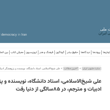
 ملی
ایران
d
democracy
in
Iran
مان‌ها
پیوندها
دیدگاه‌ها
حقوق بشر
گوناگون
فرهنگ و هنر
اپوزیسیون
معرفی کتاب
بین المل
سایت ملیون ایران
آخرین مطالب
>
> علی شیخ‌الاسلامی، استاد دانشگاه، نویسنده و پژوهشگر ادبیات و مترجم، در ۵
علی شیخ‌الاسلامی، استاد دانشگاه، نویسنده و 
ادبیات و مترجم، در ۸۵سالگی از دنیا رفت