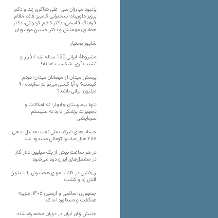
یادبود مبارزان ملی، علی شاکری زند و دکتر
پرویز داورپناه: سخنرانی کامبیز قائم مقام،
فرهنگ قاسمی، دکتر کاظم کردوانی، دکتر
همایون مهمنش و دکتر حسین موسویان
شاپور بختیار
مشروطۀ ایرانی 120 ساله شد/ فراز و
نشیب آری، شکست اما نه!
پرسش میدان از مهمانان میدان: مردم
کیست؟ و آیا کسی می‌تواند نماینده ۹۰
میلیون ایرانی باشد؟
تنها بیمارستان چابهار؛ نه امکانات و
تجهیزات پزشکی دارد نه سیستم
سرمایشی
حساب‌های شرکت ملی نفت به‌دلیل بدهی
۲۸۷ هزار میلیارد تومانی مسدود شد
در هر ساعت بیش از یک میلیون دلار گاز
در مشعل‌های ایران دود می‌شود
زن‌کشی در کلات؛ مردی همسرش را با بنزین
آتش زد و کشت
جمهوری اسلامی و اربعین ۱۴۰۵؛ هزینه
هنگفت و دستاورد اندک
جنبش زنان ایران در دوران محمدرضاشاه،