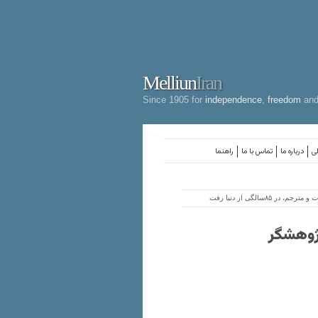
Melliun
Iran
Since 1905 for
independence
,
freedom
an
لی
درباره ما
تماس با ما
راهنما
۸سالگی از دنیا رفت
پژوهشگر