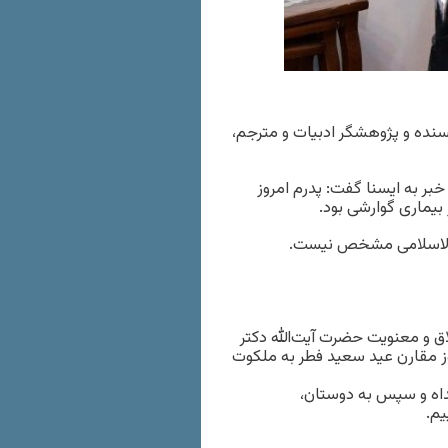
سنده و پژوهشگر ادبیات و مترجم،
خبر به ایسنا گفت: پدرم امروز
خ‌الاسلامی مشخص نیست.
اق و معنویت حضرت آیت‌الله دکتر
ز مقارن عید سعید فطر به ملکوت
فداه و سپس به دوستان،
یم.