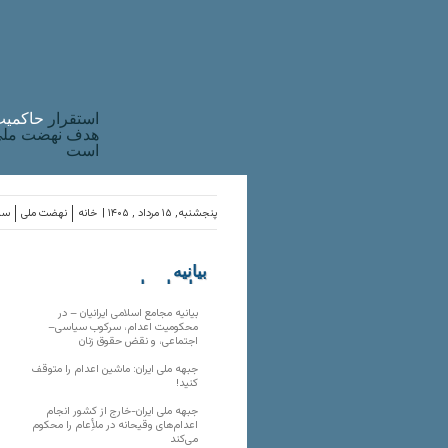
استقرار
حاکميت
هدف نهضت ملی 
است
پنجشنبه, ۱۵ مرداد , ۱۴۰۵ |
خانه
نهضت ملی
ساز
بیانیه
سازمان‌های
ملی
بیانیه مجامع اسلامی ایرانیان – در
محکومیت اعدام، سرکوب سیاسی–
اجتماعی، و نقض حقوق زنان
جبهه ملی ایران: ماشین اعدام را متوقف
کنید!
جبهه ملی ایران-خارج از کشور انجام
اعدام‌های وقیحانه در ملأِعام را محکوم
می‌کند