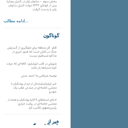
بخش سوم – سازمان زنان در کنترل مردان!
پس از کودتای ۱۳۳۲ دولت کنترل سازمان
زنان را بدست گرفت.
ادامه مطالب...
گوناگون
قطر: کل منطقه برای جلوگیری از گسترش
جنگ در تلاش است اما هنوز خبری از
مذاکره مستقیم نیست
شورش در قلب اورشلیم؛ کافه‌ای که جرات
کرده شنبه‌ها باز باشد
توصیه ضرغامی به احمد جنتی
خبر ایران‌اینترنشنال از دیدار پزشکیان با
مجتبی خامنه‌ای در صندلی عقب یک
خودرو
ادعای استعفای ۲۸باره پزشکیان و هشدار
مجتبی خامنه‌ای در روایت خرازی؛
رئیس‌جمهور تکذیب کرد
خبر از
تارنماهای دیگر