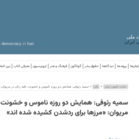
 ملی
ایران
d
democracy
in
Iran
مان‌ها
پیوندها
دیدگاه‌ها
حقوق بشر
گوناگون
فرهنگ و هنر
اپوزیسیون
معرفی کتاب
بین المل
سایت ملیون ایران
زنان
>
> سمیه رئوفی: همایش دو روزه ناموس و خشونت علیه زنان در مریوان: 
سمیه رئوفی: همایش دو روزه ناموس و خشونت عل
مریوان: «مرزها برای ردشدن کشیده شده اند»