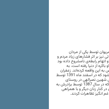
مریوان توسط یکی از مردان
تی نیز بر اثر فشارهای زیاد مردم و
 اتهام رابطه‌ی نامشروع داده بود
باکره از دنیا رفته است. به
به این واقعه کرده‌اند. زعفران
محمدی نیز شاید تازه ترین قربانی خشونت ناموسی محسوب می شود که در اسفند ماه 1391 توسط
ل شهین نصرالهی در روستای
«دزلی» شاید یکی از جنجال‌برانگیزترین این موارد به شمار می رود که در سال 1387 توسط برادرش به
در کنار زنان دیگر و با همراهی
م انگیز تظاهرات کردند.