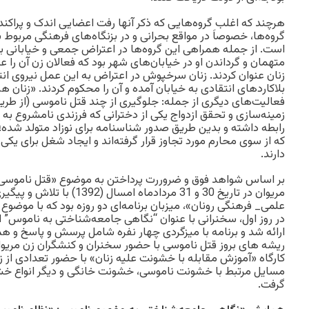
هرچند که اغلب گروه‌هایی که ذکر آنها رفت اعضایی اندک و پراکنده
گروه‌ها، خصوصاَ در مواقع بحرانی و در بزنگاه‌های فرهنگی مربوط 
است. از جمله همراهی این گروه‌ها در اعتراض جمعی و خیابانی به
متهمان و گرداندن او در خیابان‌های شهر بود که فعالان زن آن را ع
زنان عنوان کردند. زنان سرخپوش در اعتراض به این عمل نیروی انت
بلاکاردهای انتقادی به خیابان آمده و آن را محکوم کردند. «زنان ه
فعالیت‌های دیگری از جمله: جلوگیری از چند قتل‌ ناموسی (از طری
زمینه‌سازی و تحقق ازدواج یکی از دخترانی که فرزندی نامشروع به دنی
رابطه داشته و بدین طریق صدور شناسنامه برای نوزاد متولد شده؛
که از سوی محارم مورد تجاوز قرار گرفته‌اند و ایجاد شغل برای یکی از 
دارند.
بر اساس شواهد فوق و ضروررت پرداختن به موضوع «قتل ناموسی»
مریوان در تاریخ 30 و 31 مردادماه
علمی_ فرهنگی رونان»، میزبان برنامه‌ای دو روزه بود که با موضوع
در روز اول، سخنرانی با عنوان “نگاهی جامعه‌شناختی به ناموس” 
ارائه شد و برنامه با میزگردی چهار نفره شامل پرسش و پاسخ و ه
ریشه های بروز قتل ناموسی با حضور سخنران و کنشگران زن مریوانی
کارگاه «آموزش مقابله با خشونت علیه زنان» با حضور تعدادی از زن
مسایل مرتبط با خشونت ناموسی، خشونت خانگی و دیگر انواع خشو
گرفت.