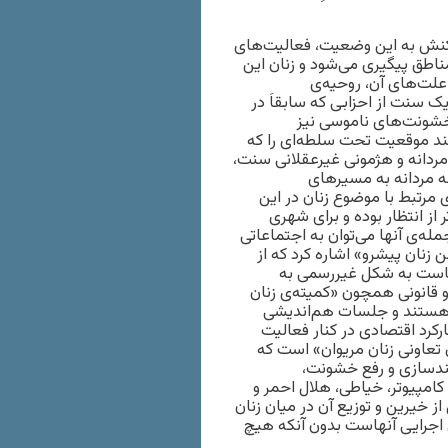
اکنش به این وضعیت، فعالیت‌های
مناطق پیگیری می‌شود و زنان این
 علت‌های آن، روحیه‌ی
ک سنت از احزابی که سابقاَ در
 خشونت‌های ناموسی نیز
تند موقعیت تحت سلطه‌ای را که
مردانه و هژمونی غیرعقلانی سنت،
طه مردانه به مسیرهای
مرتبط با موضوع زنان در این
ز انتظار بوده و برای شهری
ه‌ی آنها می‌توان به اجتماعاتی
نان پیشرو» اشاره کرد که از
لهاست به شکل غیررسمی به
 قانونی همچون «کمیته‌ی زنان
ل هستند و جلسات هم‌اندیشی
ارکرد اقتصادی در کنار فعالیت
ق تعاونی زنان مریوان» است که
مندسازی و رفع خشونت،
امپیوتر، خیاطی، هلال احمر و
 خیرین و توزیع آن در میان زنان
ی اجرایی آنهاست بدون آنکه هیچ