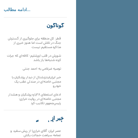
ادامه مطالب...
گوناگون
قطر: کل منطقه برای جلوگیری از گسترش
جنگ در تلاش است اما هنوز خبری از
مذاکره مستقیم نیست
شورش در قلب اورشلیم؛ کافه‌ای که جرات
کرده شنبه‌ها باز باشد
توصیه ضرغامی به احمد جنتی
خبر ایران‌اینترنشنال از دیدار پزشکیان با
مجتبی خامنه‌ای در صندلی عقب یک
خودرو
ادعای استعفای ۲۸باره پزشکیان و هشدار
مجتبی خامنه‌ای در روایت خرازی؛
رئیس‌جمهور تکذیب کرد
خبر از
تارنماهای دیگر
عصر ایران: آقای خرازی! از ریش سفید و
عمامه سیاهت خجالت بکش