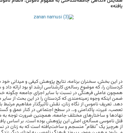
همایش «نگاهی جامعه‌شناختی به مفهوم ناموس: «نظام نام
یافته»
در این بخش، سخنران برنامه، نتایج پژوهش کیفی و میدانی خود د
کردستان را، که موضوع رساله‌ی کارشناسی ارشد او بود ارائه داد 
همچون عاملی فرهنگی در نسبت با سایر اجزای جامعه چگونه خش
ضمن اینکه وجوه زمینه‌مندی که کردستان را در این بحث از سایر من
دهد. تعریف ناموس از نگاه زنان، نقش تأثیرگذار مفاهیم مرتبط با 
تعصب، غیرت، پاکدامنی و… در سطح اجتماعی در کنار عمق و گستر
نهادها و ساختارهای مختلف جامعه، همچنین ضرورت توجه به م
قتل ناموسی مسأله‌ی اصلی این پژوهش بوده است. بر اساس یافت
از هرچیز یک “نظام” منسجم و ساخت‌یافته است که به زنان در نسب
می‌شود و همین موجب پیوند فرهنگ ناموس به اجزای دیگر زندگی 