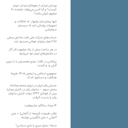
پرسش میدان از مهمانان میدان: مردم
کیست؟ و آیا کسی می‌تواند نماینده ۹۰
میلیون ایرانی باشد؟
تنها بیمارستان چابهار؛ نه امکانات و
تجهیزات پزشکی دارد نه سیستم
سرمایشی
حساب‌های شرکت ملی نفت به‌دلیل بدهی
۲۸۷ هزار میلیارد تومانی مسدود شد
در هر ساعت بیش از یک میلیون دلار گاز
در مشعل‌های ایران دود می‌شود
زن‌کشی در کلات؛ مردی همسرش را با بنزین
آتش زد و کشت
جمهوری اسلامی و اربعین ۱۴۰۵؛ هزینه
هنگفت و دستاورد اندک
جنبش زنان ایران در دوران محمدرضاشاه،
بخش سوم – سازمان زنان در کنترل مردان!
پس از کودتای ۱۳۳۲ دولت کنترل سازمان
زنان را بدست گرفت.
۱۴ مرداد سالگرد مشروطیت
نقابِ طبیعت (ترجمه از آلمانی) + متن
آلمانی + متن انگلیسی نوشته
سَبته؛ بحران مرزی یا بازی سیاسی؟