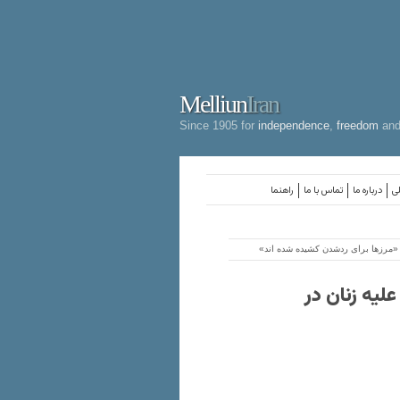
Melliun
Iran
Since 1905 for
independence
,
freedom
an
لی
درباره ما
تماس با ما
راهنما
«مرزها برای ردشدن کشیده شده اند»
یه زنان در