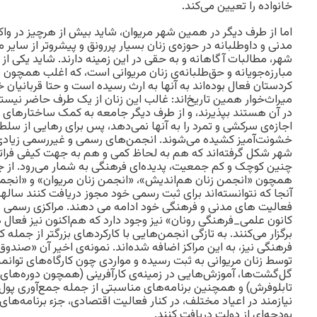
خانواده را تعیین می‌کند.
اما از طرف دیگر در همین شهر مریوان، شاید بیش از هرچیز در و
مدنی و داوطلبانه در حوزه‌ی زنان بسیار پررونق و پیشروتر از سایر 
شهر، مطالبات آگاهانه و به حقی در این زمینه دارند. شاید یکی از
مبارزه‌جویانه و حق‌طلبانه‌ی زنان مریوانی است، که اغلب همچون ی
کردستان فعال بوده‌اند به آنها به ارث رسیده است و حتا قربانیان
میراث‌خوار همین تاریخ‌اند: غالب این زنان از یک طرف حاضر نیس
در آن هستند بپذیرند، و از طرف دیگر جامعه‌ به کمک ساختارهای 
اجازه‌ی سرکشی و تمرد را به آنها نمی‌دهد، پس برای رهایی از سل
خشونت‌آمیز کشیده می‌شوند. انجمن‌های رسمی و غیررسمی زیادی 
شهر شکل گرفته‌اند که هم به لحاظ کمی و هم به جهت کیفی فراتر ا
چنین کوچک و کم جمعیت، پدیده‌ای فرهنگی به شمار می‌رود. از جمل
همچون «انجمن زنان هم‌اندیش»، «انجمن زنان مریوان» و «انجمن ز
آنجا که نتوانسته‌اند برای ثبت رسمی خود مجوز دریافت کنند سا
فعالیت های مدنی و فرهنگی خود ادامه می دهند. مراکزی رسمی و
کانون علمی_فرهنگی رونان» نیز وجود دارد که هم‌اکنون نیز فعا
برگزار می‌کنند. به تازگی انجمن‌هایی با کارکردهای بزرگتر از جمله ک
فرهنگی نیز، به این مراکز اضافه شده‌اند. نمونه‌ی اخیر آن «صندو
توسط زنان مریوانی به ثبت رسیده و مواردی چون کارگاه‌های توان
گل‌گشت‌ها، آموزش‌هایی در زمینه‌ی کارآفرینی (همچون دوره‌های ک
تابلوفرش) و همچنین برنامه‌های مناسبتی از جمله جمع‌آوری پول از
نیازمند در اعیاد مختلف، در کنار فعالیت اقتصادی، جزء برنامه‌ها
بودجه‌ای از دولت دریافت کنند.