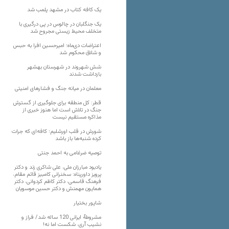
یک کافه کتاب در مشهد پلمب شد
یک جنگلبان در چالوس در پی درگیری با
متخلف محیط زیستی مجروح شد
اعتراضات دی‌ماه؛ امیرحسین افرا به حبس
و شلاق محکوم شد
شش شهروند در شهرستان بهشهر
بازداشت شدند
معلمان در میانه جنگ و فشارهای امنیتی
قطر: کل منطقه برای جلوگیری از گسترش
جنگ در تلاش است اما هنوز خبری از
مذاکره مستقیم نیست
شورش در قلب اورشلیم؛ کافه‌ای که جرات
کرده شنبه‌ها باز باشد
توصیه ضرغامی به احمد جنتی
یادبود مبارزان ملی، علی شاکری زند و دکتر
پرویز داورپناه: سخنرانی کامبیز قائم مقام،
فرهنگ قاسمی، دکتر کاظم کردوانی، دکتر
همایون مهمنش و دکتر حسین موسویان
شاپور بختیار
مشروطۀ ایرانی 120 ساله شد/ فراز و
نشیب آری، شکست اما نه!