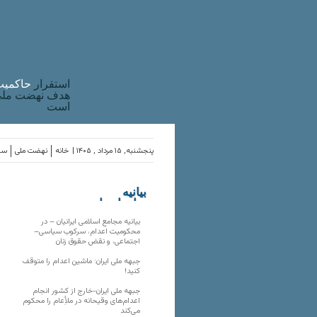
استقرار
حاکميت
هدف نهضت ملی 
است
پنجشنبه, ۱۵ مرداد , ۱۴۰۵ |
خانه
نهضت ملی
ساز
بیانیه
سازمان‌های
ملی
بیانیه مجامع اسلامی ایرانیان – در
محکومیت اعدام، سرکوب سیاسی–
اجتماعی، و نقض حقوق زنان
جبهه ملی ایران: ماشین اعدام را متوقف
کنید!
جبهه ملی ایران-خارج از کشور انجام
اعدام‌های وقیحانه در ملأِعام را محکوم
می‌کند