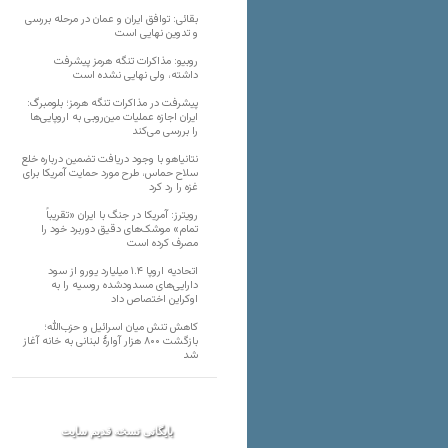
بقائی: توافق ایران و عمان در مرحله بررسی
و تدوین نهایی است
روبیو: مذاکرات تنگه هرمز پیشرفت
داشته، ولی نهایی نشده است
پیشرفت در مذاکرات تنگه هرمز؛ بلومبرگ:
ایران اجازه عملیات مین‌روبی به اروپایی‌ها
را بررسی می‌کند
نتانیاهو با وجود دریافت تضمین درباره خلع
سلاح حماس، طرح مورد حمایت آمریکا برای
غزه را رد کرد
رویترز: آمریکا در جنگ با ایران «تقریباً
تمام» موشک‌های دقیق دوربرد خود را
مصرف کرده است
اتحادیه اروپا ۱.۴ میلیارد یورو از سود
دارایی‌های مسدودشده روسیه را به
اوکراین ‏اختصاص داد
کاهش تنش میان اسرائیل و حزب‌الله؛
بازگشت ۸۰۰ هزار آوارۀ لبنانی به خانه‌ آغاز
شد
بایگانی نسخه قدیم سایت