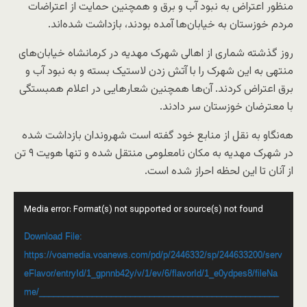
منظور اعتراض به نبود آب و برق و همچنین حمایت از اعتراضات
مردم خوزستان به خیابان‌ها آمده بودند، بازداشت شده‌اند.
روز گذشته شماری از اهالی شهرک مهدیه در کرمانشاه خیابان‌های
منتهی به این شهرک را با آتش زدن لاستیک بسته و به نبود آب و
برق اعتراض کردند. آن‌ها همچنین شعارهایی در اعلام همبستگی
با معترضان خوزستان سر دادند.
هه‌نگاو به نقل از منابع خود گفته است شهروندان بازداشت شده
در شهرک مهدیه به مکان نامعلومی منتقل شده و تنها هویت ۹ تن
از آنان تا این لحظه احراز شده است.
Video
Media error: Format(s) not supported or source(s) not found
Player
Download File:
https://voamedia.voanews.com/pd/p/2446332/sp/244633200/serv
eFlavor/entryId/1_gpnnb42y/v/1/ev/6/flavorId/1_e0ydpes8/fileNa
me/__________________________________________________