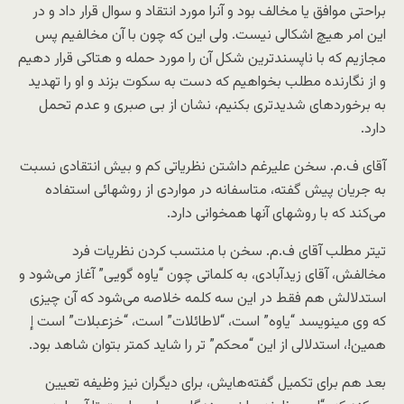
براحتی موافق یا مخالف بود و آنرا مورد انتقاد و سوال قرار داد و در
این امر هیچ اشکالی نیست. ولی این که چون با آن مخالفیم پس
مجازیم که با ناپسندترین شکل آن را مورد حمله و هتاکی قرار دهیم
و از نگارنده مطلب بخواهیم که دست به سکوت بزند و او را تهدید
به برخوردهای شدیدتری بکنیم، نشان از بی صبری و عدم تحمل
دارد.
آقای ف.‌م. سخن علیرغم داشتن نظریاتی کم و بیش انتقادی نسبت
به جریان پیش گفته، متاسفانه در مواردی از روشهائی استفاده
می‌کند که با روشهای آنها همخوانی دارد.
تیتر مطلب آقای ف.‌م. سخن با منتسب کردن نظریات فرد
مخالفش، آقای زیدآبادی، به کلماتی چون “یاوه گویی” آغاز می‌شود و
استدلالش هم فقط در این سه کلمه خلاصه می‌شود که آن چیزی
که وی مینویسد “یاوه” است، “لاطائلات” است، “خزعبلات” است إ
همین!، استدلالی از این “محکم” تر را شاید کمتر بتوان شاهد بود.
بعد هم برای تکمیل گفته‌هایش، برای دیگران نیز وظیفه تعیین