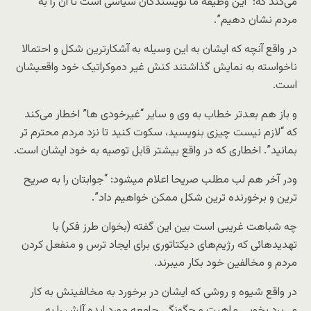
می‌کند که: “این وظیفه ما نویسندگان سیاسی است تا آن را به
مردم نشان دهیم”.
در واقع آنچه که ایشان به این وسیله به آشکارترین شکل و احتمالا
ناخواسته به نمایش گذاشتند کنش غیر دموکراتیک خود واقعیشان
است.
و باز هم بعدتر خطاب به وی و سایر “غیرخودی ها” اخطار می‌کند
که “لازم نیست چیزی بنویسید، سکوت کنید تا نزد مردم محترم تر
بمانید”. اخطاری که در واقع بیشتر قابل توصیه به خود ایشان است.
ودر آخر هم لب مطلب صریحا اعلام میشود: “جوابتان را به صریح
ترین و برخورنده ترین شکل ممکن خواهیم داد”.
چه شباهت غریبی است بین این گفته (بخوان طرز فکر) با
تهدیدهائی که رژیم‌های دیکتاتوری برای ایجاد ترس و منفعل کردن
مردم و مخالفین خود بکار میبرند.
در واقع شیوه و روشی که ایشان در برخورد به مخالفینش به کار
می‌برد بخوبی ماهیت و چگونگی جامعه مورد ایده آلش را به