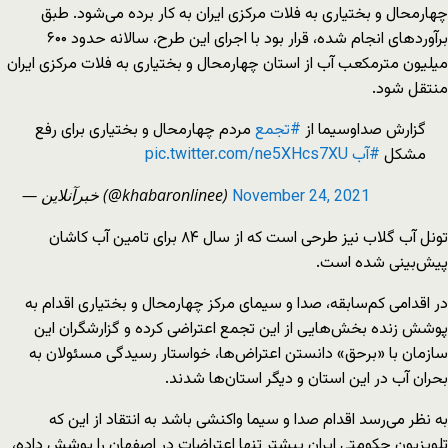
چهارمحال و بختیاری به فلات مرکزی ایران به کار برده می‌شود. طبق
برآوردهای انجام شده، قرار بود با اجرای این طرح، سالانه حدود ۶۰۰
میلیون مترمکعب آب از استان چهارمحال و بختیاری به فلات مرکزی ایران
منتقل شود.
گزارش صداوسیما از
#تجمع
مردم چهارمحال و بختیاری برای رفع
مشکل
#آب
pic.twitter.com/ne5XHcs7XU
— خبرآنلاين (@khabaronlinee)
November 24, 2021
تونل آب گلاب نیز طرحی است که از سال ۸۴ برای تامین آب کاشان
پیش‌بینی شده است.
در اقدامی کم‌سابقه، صدا و سیمای مرکز چهارمحال و بختیاری اقدام به
پوشش زنده بخش‌هایی از این تجمع اعتراضی کرده و گزارشگران این
سازمان با «برحق» دانستن اعتراض‌ها، خواستار رسیدگی مسئولان به
بحران آب در این استان و دیگر استان‌ها شدند.
به نظر می‌رسد اقدام صدا و سیما واکنشی باشد به انتقاد از این که
تلویزیون حکومتی ایران پیشتر تنها اعتراضات در اصفهان را پوشش داده،