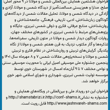
فراخوان هشتمین همایش بین‌المللی شمس و مولانا در ۹ محور اصلی:
صلح، مدارا و هم‌زیستی مسالمت­‌آمیز از دیدگاه شمس و مولانا، آزادی و
آزادگی در دیدگاه شمس و مولانا، تحلیل مقالات شمس از دیدگاه‎‌های
گوناگون زبان‌شناختی، ادبی، تاریخی، فرهنگی، جامعه‎‌شناختی و
روان‎‌شناختی، منابع عرفانی، فکری و ذوقی شمس تبریزی، جایگاه و
پژوهش‌های مرتبط با شمس تبریزی در کشورهای مختلف جهان،
روایات گوناگون دیدار شمس و مولانا در متون تاریخی، سفرنامه‏‌ها،
تذکره‏‌ها و آثار مکتوب نزدیک به قرن هفتم، شمس و مولانا از نگاه
یکدیگر، گرایش‌های تربیتی و روان‌شناختی در نظام فکری و تربیتی
شمس و مولانا و نسخه‌پژوهی مقالات شمس ۷ و ۸ مهرماه سال ۱۴۰۱ و
پنجمین جشنواره ملی موسیقی اصیل ایرانی با محوریت موسیقی سنتی
و نواحی مختلف ۷ تا ۹ آبان‌ماه امسال در شهرستان خوی توسط
موسسه تولیت شمس تبریزی، شهرداری و شورای اسلامی شهر خوی
برگزار خواهد شد.
فراخوان این دو رویداد ملی و بین‌المللی در وبگاه‌های همایش و
جشنواره به نشانیhttp://shamstabrizi.ir،http://conf-shams.ir و
http://www.jashnvareh-shams.com قابل رویت است.