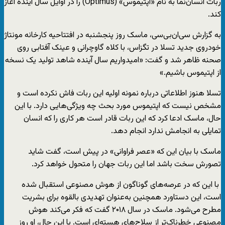
ربات انسان‌نما به نام «اپتیموس» (Optimus) را در اوایل سال آینده آغاز
کند.
به گزارش سی‌ان‌بی‌سی، ماسک روز پنجشنبه در افتتاحیه کارخانه مونتاژ
خودروی جدید تسلا در تگزاس، با کلاه گاوچرانی و عینک آفتابی روی
صحنه ظاهر شد و گفت: «امیدواریم سال آینده شاهد تولید یک نسخه
از اپتیموس باشیم.»
تسلا هنوز اطلاعاتی درباره نمونه اولیه این ربات فاش نکرده است و
مشخص نیست که اپتیموس مورد بحث چه ویژگی‌هایی دارد. با این
حال، ماسک ادعا کرد که این ربات قادر است هر کاری را که انسان
تمایلی به انجامش ندارد انجام دهد.
ماسک با بیان این که «عصر فراوانی» در پیش است، گفت شاید
تصورش سخت باشد اما این ربات جهان را متحول خواهد کرد.
با این که در عرصه‌های گوناگون از هوش مصنوعی استقبال شده
است، این دستاورد همچنین به‌عنوان تهدیدی بالقوه برای بشریت
مطرح می‌شود. ماسک در سال ۲۰۱۸ گفت که فکر می‌کند هوش
مصنوعی خطرناک‌تر از سلاح‌های هسته‌ای است. با این حال، او روز