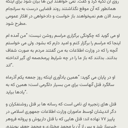
روی آن تکیه کرد و گفت. نمی خواهند این ها بیان شود برای اینکه
همانطور که آن موقع نگذاشتند روند قضایی درست به سرانجام
برسد الان هم نمیخواهند باز خواست و دادخواهی در افکار عمومی
مطرح شود.
او می گوید که چگونگی برگزاری مراسم روشن نیست: “من آمده ام
اینجا که مراسم را برگزار کنم و امید دارم که بشود. ولی می خواستم
آنچه را که در وزارت اطلاعات به من گفتند مردم به صورت شفاف
بدانند. بدانند که باز ما را در چه شرایط پرمخصمه ای گیر انداخته
اند”.
او در پایان می گوید: “همین یادآوری اینکه روز جمعه یکم آذرماه
سالگرد قتل آنهاست برای من بسیار دلگرمی است؛ همین که به
یادها بیاید”.
قتل های زنجیره ای نامی است که رسانه ها بر قتل روشنفکران و
دگر اندیشان ٹوسط ماموران وزارت اطلاعات جمهوری اسلامی در
پاییز ۷۷ نهاده اند؛ قتل هایی که با قتل داریوش و پروانه فروهر
خبرساز شد و پس از آن با محمد مختاری و محمد جعفر پوینده،