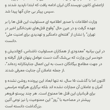
ازاعضای کانون نویسندگان ایران ادامه یافت که ابتدا ناپدید شدند و
سپس پیکر بی جان آنها پیدا شد.
وزارت اطلاعات با صدور اطلاعیه ای مسئولیت این قتل ها را بر
عهده گرفت و در عین حال “وقوع قتل‌های نفرت‌انگیز اخیر در
تهران” را نشان از “فتنه‌ای دامنگیر و تهدیدی برای امنیت ملی”
دانست.
در این بیانیه “معدودی از همکاران مسئولیت ناشناس، کج‌اندیش و
خودسر این وزارت که بی‌شک آلت دست عوامل پنهان قرار گرفته و
در جهت مطامع بیگانگان دست به این اعمال جنایتکارانه زده‌اند”،
از جمله عاملان آن جنایت معرفی شدند.
اکنون اما با گذشت ۱۵ سال، نه تنها ابعاد این پرونده روشن نشده و
آمران و عاملان آن مجازات نشده اند بلکه برگزاری هرگونه مراسمی
برای قربانیان این قتل ها ممنوع است. هر چند پرستو فروهر
پیشتر در مصاحبه با “روز” این ممنوعیت را نیز نوعی آئین
بزرگداشت دانسته است.