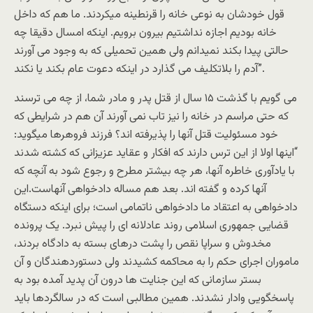
قول خودشان به نوعی خانه را قرنطینه میکردند. ما هم که داخل
خانه بودیم اجازه نداشتیم بیرون برویم. اینکه امسال دقیقا چه
حالتی پیدا بکند نمیدانم ولی همین تحمیلی که به وجود می آورند
آدم را بلاتکلیف می گذارد در اینکه دعوت عام بکند یا نکند”.
می گویم با گذشت ۱۵ سال از قتل پدر و مادر شما، از چه می ترسند
که حتی مراسم در خانه را نیز تاب نمی آورند آن هم در شرایطی که
خود مسئولیت قتل آنها را پذیرفته اند؟ فرزند فروهرها میگوید:
“اینها اولا از این ترس دارند که افکار و عقاید عزیزانی که کشته شدند
با یادآوری خاطره آنها، هر چه بیشتر مطرح و رجوع شود به آنچه که
آنها کرده و گفته اند. بعد هم مساله دادخواهی آنهاست.این
دادخواهی به اعتقاد ما دادخواهی ناتمامی است؛ برای اینکه دستگاه
قضایی جمهوری اسلامی روند عادلانه ای را پیش نبرد. یک پرونده
مخدوش و سراپا نقص را پشت درهای بسته به دادگاه بردند،
ماموران اجرای حکم را به محاکمه کشیدند ولی دستوردهندگان و آن
بستر سازمانی که این جنایت ها درون آن پدید آمده بود به
پاسخگویی وادار نشدند. همین مطالبی است که در سالگردها باید