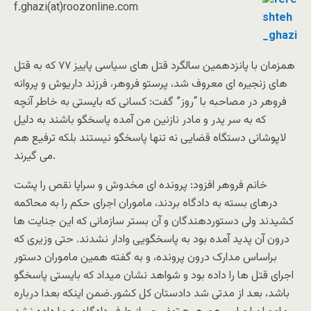
f.ghazi(at)roozonline.com
همزمان با پانزدهمین سالگرد قتل های سیاسی پاییز ۷۷ که به قتل
های زنجیره ای معروف شد، پرستو فروهر، فرزند داریوش و پروانه
فروهر در مصاحبه با “روز” گفت: کسانی که بایستی به خاطر آنچه
که به سر پدر و مادر نازنین من آمده پاسخگو باشند به دلیل
لاپوشانی دستگاه قضایی نه تنها پاسخگو نیستند بلکه ترفیع هم
می گیرند.
خانم فروهر افزود: پرونده ای مخدوش و سراپا نقص را پشت
درهای بسته به دادگاه بردند، ماموران اجرای حکم را به محاکمه
کشیدند ولی دستوردهندگان و آن بستر سازمانی که این جنایت ها
درون آن پدید آمده بود به پاسخگویی وادار نشدند. حتی وزیری که
براساس مدارک درون پرونده، و به گفته همین ماموران دستور
اجرای قتل ها را داده بود و شواهد نشان میداد که بایستی پاسخگو
باشد، بعد از مدتی شد دادستان کل کشور.ضمن اینکه بعدا درباره