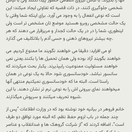
آنها را بگیرند. با لباس نیروی انتظامی حضور پیدا نکنند ولی با لیاس
شخصی جلوگیری کنند، در ذات قضیه که تفاوتی ایجاد میکند؛ این
است که نوعی انفعال را به وجود می آورد. برای اینکه شما وقتی با
یک حالت مشخصی روبرو هستید موضع تان مشخص تر است ولی
اینطوری، شما را در در یک حالت کجدار و مریزقرار می دهند که هر
چه بیشتر نیروهای ذهنی و حسی آدم را بلاتکلیف می گذارد.
او می افزاید: دقیقا می خواهند نگویند ما ممنوع کردیم. می
خواهند بگویند آزاد بوده ولی همان تحمیل ها را بکنند.یعنی نمی
خواهند مسئولیت ممنوعیت رابپذیرند. یکبار بحث میکردند که
سانسور نباشد، خودسانسوری شود حالا به یک نوعی در همان
راستا است. البته ما که خودسانسوری نمیکنیم منتهی آنها
میخواهند نمای بیرونی اش را به نوعی نرم تر نشان دهند. با این
شیوه تحریف میکنند و سرپوش میگذارند.
خانم فروهر در بیانیه خود نوشته بود که در وزارت اطلاعات “پس از
چند جمله در باب لزوم حفظ نظم، که البته مورد توافق دو طرف
است”، اضافه کردند که “از شرکت گروهک ‌ها و ضدانقلاب و عناصر