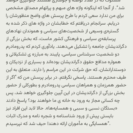
مشکوک که در صدد توطئه و جوسازی هستند جلوگیری خواهد
شد”. از آنجا که اینگونه واژه های مبهم و پراتهام مصداق مشخصی
برای من ندارد سعی کردم با طرح پرسش های واضح منظورشان را
دریابم. سرانجام دریافتم که خطابشان در واژه های ذکر شده به
گستره‌ی وسیعی از شخصیت‌های سیاسی و هموندان نهادهای
پرسابقه‌ی سیاسی و فرهنگی کشور ماست، که بخش بزرگی از
دگراندیشان جامعه را تشکیل می‌دهند. یادآوری کردم که پدرومادرم
دو شخصیت سرشناس سیاسی، پایبند به مبارزه ی تشکیلاتی و
همواره مدافع حقوق دگراندیشان بوده‌اند و بسیاری از نزدیکان و
دوستدارانشان، که حق شرکت در این مراسم را دارند، متعلق به این
طیف محترم هستند. پاسخی نگرفتم. در برابر پرسش من که “اگر از
حضور همرزمان و همراهان سیاسی پدرومادرم و بطورکلی از حضور
بخش بزرگی از دگراندیشان در این آیین جلوگیری خواهد شد، پس
چه کسانی مجاز به ورود به خانه ی ما خواهند بود؟ پاسخ دادند
«بستگان نسبی و سببی و همسایه‌ها». حالا لابد این افراد نیز
بایستی پیش از ورود شناسنامه و شجره نامه و مدرک اثبات
همسایگی به مأموران ارائه دهند! حیف شد که نپرسیدم”.