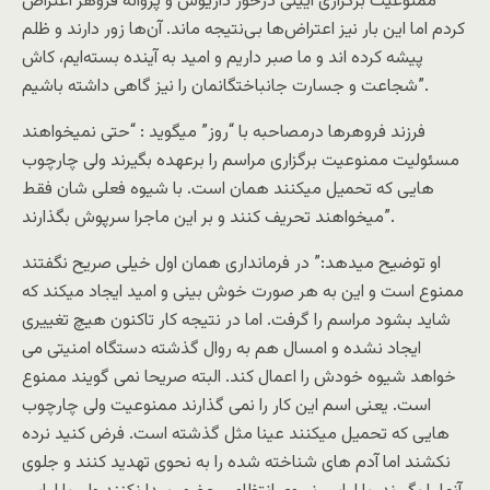
ممنوعیت برگزاری آیینی درخور داریوش و پروانه فروهر اعتراض
کردم اما این بار نیز اعتراض‌ها بی‌نتیجه ماند. آن‌ها زور دارند و ظلم
پیشه کرده اند و ما صبر داریم و امید به آینده بسته‌ایم، کاش
شجاعت و جسارت جانباختگانمان را نیز گاهی داشته باشیم”.
فرزند فروهرها درمصاحبه با “روز” میگوید : “حتی نمیخواهند
مسئولیت ممنوعیت برگزاری مراسم را برعهده بگیرند ولی چارچوب
هایی که تحمیل میکنند همان است. با شیوه فعلی شان فقط
میخواهند تحریف کنند و بر این ماجرا سرپوش بگذارند”.
او توضیح میدهد:” در فرمانداری همان اول خیلی صریح نگفتند
ممنوع است و این به هر صورت خوش بینی و امید ایجاد میکند که
شاید بشود مراسم را گرفت. اما در نتیجه کار تاکنون هیچ تغییری
ایجاد نشده و امسال هم به روال گذشته دستگاه امنیتی می
خواهد شیوه خودش را اعمال کند. البته صریحا نمی گویند ممنوع
است. یعنی اسم این کار را نمی گذارند ممنوعیت ولی چارچوب
هایی که تحمیل میکنند عینا مثل گذشته است. فرض کنید نرده
نکشند اما آدم های شناخته شده را به نحوی تهدید کنند و جلوی