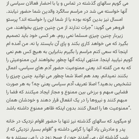
می گویم سالهای گذشته در تماس و یا با احضار فعالان سیاسی از
آنها خواسته می شد در مراسم سالگرد والدین شما حضور نیابند.
امسال نیز بدین گونه بوده یا از شما این را خواسته اند؟ پرستو
فروهر می گوید: “جرات ندارند از من چنین چیزی بخواهند، من
زیربار چنین چیزی مسلما نمی روم. هر کسی خود باید تصمیم
بگیرد که می خواهد کاری بکند و پای آن بایستد یا نه. من آمده ام
اینجا که سعی کنم مراسم را بگیرم بنابراین به هیچ کس هم نمی
گویم نیایید اینجا. منتهی اینکه آنها چطور بخواهند این ممنوعیتی را
که به من گفته اند یعنی ممنوعیت حضور آدم های سیاسی، اعمال
بکنند نمیدانم. یعد هم اصلا شما چطور می توانید چنین چیزی را
تشخیص بدهید؟ اصلا تعریف آدم سیاسی یعنی چه؟ به هر صورت
فضایی مبهم و برزخی بین ممنوع و مجاز ایجاد میکنند که فضا را
مبهم کنند و نیروها را در یک انفعال قرار دهند و خودشان همان
ممنوعیت ها را اعمال کنند بدون اینکه ظاهر ممنوع داشته باشد”.
او میگوید که سالهای گذشته نیز تنها با حضور اقوام نزدیک در خانه
پدر و مادرش یاد آنها را گرامی داشته و “اقوام بسیار نزدیکی که از
شب گذشته اش می آمدند چون از صبح زود در را می بستند و به