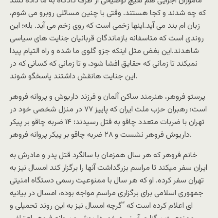
ماموران اجرایی هم هیچ توضیحی از طرف دادگاه به ما داده نشد
که چه شدند و کجا هستند. وقتی با چنین مسائلی روبرو می شوم،
زبان ام بند می آید.اینها زخمی است که روی زخم می آید. بله؛ این
روندی است که متاسفانه بازماندگان قربانیان جنایت های سیاسی
شاهدند.این بغض مثل اینکه جزو گلوی ما شده و راه التیام پیدا
نمیکند تا زمانی که حقایق افشا شود، و تا زمانی که کسانی که در
این جنایت هانقش داشتند پاسخگو شوند.
پرستو فروهر، هنرمند ساکن آلمان و فرزند داریوش و پروانه فروهر
است؛ رهبران حزب ملت ایران که پاییز ۷۷ در منزل شخصی خود در
تهران با ضربات متعدد چاقو به قتل رسیدند؛ ۱۴ ضربه چاقو بر پیکر
داریوش فروهر نشست و ۲۸ ضربه چاقو بر پیکر پروانه فروهر.
خانم فروهر که هر سال همزمان با سالگرد قتل پدر و مادرش به
ایران سفر میکند تا مراسم بزرگداشت آنها را برگزار کند امسال نیز به
تهران سفر کرده. او که هر سال با ممنوعیت رسمی دستگاه امنیتی
جمهوری اسلامی برای برگزاری مراسم مواجه بوده، امسال در بیانیه
ای اعلام کرده است که “گرچه امسال نیز به این روند تحمیلی و