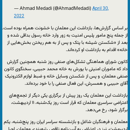
— Ahmad Medadi (@AhmadMedadi)
April 30,
2022
بر اساس گزارش‌ها، بازداشت این معلمان با خشونت همراه بوده است.
از جمله پنج مامور پلیس امنیت به زور وارد خانه رسول بداقی شده و
بعد از «شکستن شیشه با پتک و پس از به هم ریختن بخش‌هایی از
خانه» اقدام به بازداشت او کرده‌اند.
کانون شورای هماهنگی تشکل‌های صنفی روز شنبه همچنین گزارش
داد که ماموران امنیتی با یورش به خانه محمد حبیبی، سخنگوی کانون
صنفی معلمان، و پس از شکستن وسایل خانه و ضبط لوازم الکترونیک
آقای حبیبی و همسرش، این فعال صنفی را با خود برده‌اند.
بازداشت این معلمان یک روز پیش از برگزاری یکی دیگر از تجمع‌های
اعتراضی سراسری معلمان که قرار است روز یک‌شنبه، ۱۱ اردیبهشت،
برگزار شود، رخ می‌دهد.
معلمان و فرهنگیان شاغل و بازنشسته سراسر ایران روز پنج‌شنبه، یکم
اردیبهشت، نیز در اعتراض به آیین‌نامه ناقص رتبه‌بندی معلمان، اجرا