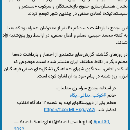
نشدن همسان‌سازی حقوق بازنشستگان و سرکوب «مستمر و
سیستماتیک» فعالان صنفی در چندین شهر تجمع کردند.
این تجمع با بازداشت دست‌کم ۴۰ نفر از معترضان همراه بود که بعدا
به گفته محمد حبیبی، معلم و فعال صنفی، در اواسط روز پنج‌شنبه آزاد
شدند.
در روزهای گذشته گزارش‌های متعددی از احضار و بازداشت ده‌ها
معلم دیگر در نقاط مختلف ایران منتشر شده است، موضوعی که
اسکندر لطفی، سخنگوی شورای هماهنگی تشکل‌های صنفی فرهنگیان
ایران، روز شنبه در پیام خود به آن اشاره کرده است.
در آستانه تجمع سراسری معلمان،
خانم
#کوکب_بداغی_پگاه
معلم یکی از دبیرستانهای ایذه به شعبه ۱۲ دادگاه انقلاب
احضار شد.
https://t.co/MLPsgJyA2j
— Arash Sadeghi (@Arash_sadeghii)
April 30,
2022