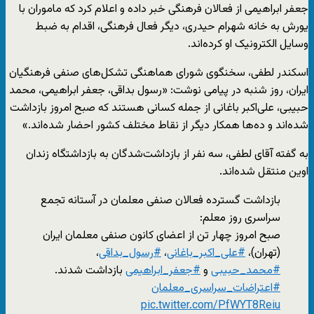
جعفر ابراهیمی از فعالان فرهنگی خبر داده و اعلام کرد که ماموران با
یورش به خانه شهرام حیدری، دیگر فعال فرهنگی، اقدام به ضبط
وسایل الکترونیک او کرده‌اند.
اسکندر لطفی، سخنگوی شورای هماهنگی تشکل‌های صنفی فرهنگیان
ایران، روز شنبه در پیامی نوشت: «رسول بداقی، جعفر ابراهیمی، محمد
حبیبی، علی‌اکبر باغانی از جمله کسانی هستند که صبح امروز بازداشت
شده‌اند و ده‌ها همکار دیگر از نقاط مختلف کشور احضار شده‌اند.»
به گفته آقای لطفی، سه نفر از بازداشت‌شدگان به بازداشتگاه زندان
اوین منتقل شده‌اند.
بازداشت گسترده فعالان صنفی معلمان در آستانه تجمع
سراسری روز معلم:
صبح امروز چهار تن از اعضای کانون صنفی معلمان ایران
(تهران)،
#علی_اکبر_باغانی
،
#رسول_بداقی
،
#محمد_حبیبی
و
#جعفر_ابراهیمی
بازداشت شدند.
#اعتراضات_سراسری_معلمان
pic.twitter.com/PfWYT8Reiu