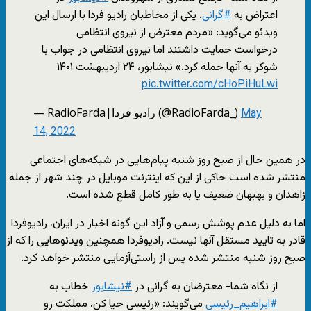
اعتراض به
#گرانی
. یکی از مخاطبان رادیو فردا با ارسال این
ویدئو می‌گوید: «مردم معترض از نیروی انتظامی
درخواست حمایت داشتند اما نیروی انتظامی در جواب با
شوکر به آنها حمله کرد.» نیشابور، ۲۴ اردیبهشت ۱۴۰۱
pic.twitter.com/cHoPiHuLwi
— RadioFarda‌|‌راديو فردا (@RadioFarda_)
May
14, 2022
در همین حال از صبح روز شنبه پیام‌هایی در شبکه‌های اجتماعی
منتشر شده است حاکی از این که اینترنت موبایل در چند شهر از جمله
زاهدان و بهبهان ضعیف یا به طور کامل قطع شده است.
اما به دلیل عدم پوشش رسمی و آزاد این گونه اخبار در ایران، رادیوفردا
قادر به تایید مستقل آنها نیست. رادیوفردا همچنین ویدئوهایی را که از
صبح روز شنبه منتشر شده پس از راستی‌آزمایی منتشر خواهد کرد.
از نگاه شما- معترضان به گرانی در
#نیشابور
خطاب به
#ابراهیم_رئیسی
می‌گویند: «رئیسی حیا کن، مملکت رو