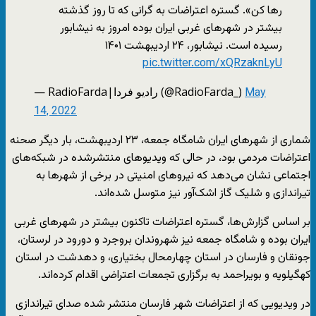
رها کن». گستره اعتراضات به گرانی که تا روز گذشته
بیشتر در شهرهای غربی ایران بوده امروز به نیشابور
رسیده است. نیشابور، ۲۴ اردیبهشت ۱۴۰۱
pic.twitter.com/xQRzaknLyU
— RadioFarda‌|‌راديو فردا (@RadioFarda_)
May
14, 2022
شماری از شهرهای ایران شامگاه جمعه، ۲۳ اردیبهشت، بار دیگر صحنه
اعتراضات مردمی بود، در حالی که ویدیوهای منتشرشده در شبکه‌های
اجتماعی نشان می‌دهد که نیروهای امنیتی در برخی از شهرها به
تیراندازی و شلیک گاز اشک‌آور نیز متوسل شده‌اند.
بر اساس گزارش‌ها، گستره اعتراضات تاکنون بیشتر در شهرهای غربی
ایران بوده و شامگاه جمعه نیز شهروندان بروجرد و دورود در لرستان،
جونقان و فارسان در استان چهارمحال بختیاری، و دهدشت در استان
کهگیلویه و بویراحمد به برگزاری تجمعات اعتراضی اقدام کرده‌اند.
در ویدیویی که از اعتراضات شهر فارسان منتشر شده صدای تیراندازی