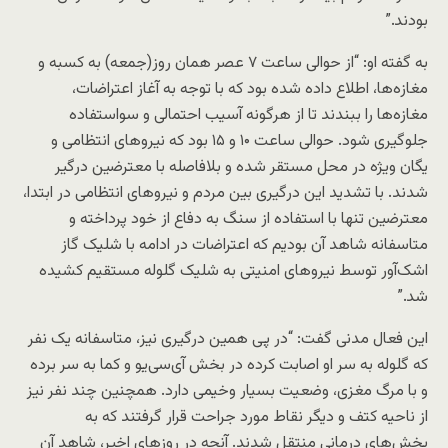
بودند.”
به گفته او: “از حوالی ساعت ۷ عصر همان روز(جمعه) به کسبه و
مغازه‌ها، اطلاع داده شده بود که با توجه به آغاز اعتراضات،
مغازه‌ها را ببندند تا از هرگونه آسیب احتمالی و سواستفاده
جلوگیری شود. حوالی ساعت ۱۰ و ۱۵ بود که نیروهای انتظامی و
یگان ویژه در محل مستقر شده و بلافاصله با معترضین درگیر
شدند. با تشدید این درگیری بین مردم و نیروهای انتظامی در ابتدا،
معترضین تنها با استفاده از سنگ به دفاع از خود پرداخته و
متاسفانه شاهد آن بودیم که اعتراضات در ادامه با شلیک گاز
اشک‌آور توسط نیروهای امنیتی به شلیک گلوله مستقیم کشیده
شد.”
این فعال مدنی گفت: “در پی همین درگیری نیز، متاسفانه یک نفر
که گلوله به سر او اصابت کرده در بخش آی‌سی‌یو و کما به سر برده
و با مرگ مغزی، وضعیت بسیار وخیمی دارد. همچنین چند نفر نیز
از ناحیه کتف و دیگر نقاط مورد جراحت قرار گرفتند که به
بخش‌های درمانی منتقل شدند. آنچه در روزهای اخیر، شاهد آن