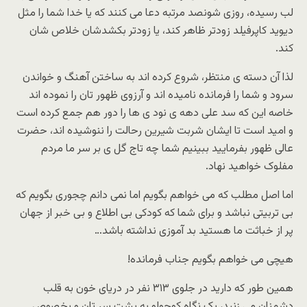
لب رسیده، روزی شونصد مرتبه دعا می کنند که یا خدا شما را مثل
دیوید کاپرفیلد زودتر ظاهر کند، یا زودتر بکشدشان خلاص شان
کند.
لذا آن دسته ی منتظر، شروع کرده اند به ساختن آهنگ و خواندن
سرود و شما را فرمانده نامیده اند و آرزوی ظهور تان را نموده اند
خاصه این که سد علی دهه ی نود ی ها را دور هم جمع کرده است
و امید است تا ایشان شربت شیرین رحالت را ننوشیده اند، حضرت
عالی ظهور بفرمایید ببینیم شما چه تاج گل ی بر سر ما مردم
مفلوک خواهید نهاد.
اما اصل مطلب که می خواهم بگویم اما نمی دانم چجوری بگویم که
بی تربیتی نباشد و برای شما که کودکی بی اطلاع و بی خبر از جهان
پر از خباثت ما هستید بد آموزی نداشته باشد…
هیچی می خواهم بگویم جناب فرمانده!
همین طور که دارید در جلوی ۳۱۳ نفر در دریای خون به قلب
دشمنان می زنید، یک نگاه کوچولو به پشت سر تان و بخصوص