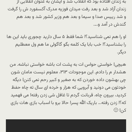
به زندان افتاده بود که انقلاب شد و ایشان به عنوان انقلابی از
زندان آزاد شد و بعد رفت میدان فوزیه مدرک آکسفورد ش را گرفت
و شد رییس صدا و سیما و بعد هم وزیر کشور شد و بعد هم
گندش در آمد و….
او را هم نمی شناسید؟! شما فقط ۵ سال دارید چجوری باید این ها
را بشناسید؟! خب بابا یک کلمه بگو گاگولی ما هم ول معطلیم
دیگر.
هیچی! خواستی حواس ات به پشت ات باشه خواستی نباشه. من
هشدار م را دادم. این موجودات ۳۱۳، معلوم نیست مامان شون
چی بهشون داده خوردن که به صغیر و کبیر رحم نمی کنن! دیگه
خودتون می دونید و آبرویی که هزار و خرده ای سال ته چاه حفظ
کردید، بیرون چاه، قربانت گردم تا غافل شی زدن رفته! می فهمید
که؟! زدن رفته… باریک الله پسر! حالا برو با اسباب بازی هات بازی
کن! 🙂