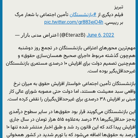
تبریز
فیلم دیگری از
#بازنشستگان
تأمین اجتماعی با شعار مرگ
بر رییسی.
pic.twitter.com/gr883ejO4h
— اعتراض مدنی بازار (@EterazB)
June 6, 2022
مهم‌ترین محورهای اعتراض بازنشستگان در تجمع روز دوشنبه
هم‌چون گذشته مربوط «اجرای صحیح همسان‌سازی حقوق» و
هم‌چنین تصمیم دولت برای افزایش ۱۰ درصدی مستمری بازنشستگان
غیرحداقل‌بگیر بوده است.
بازنشستگان تأمین اجتماعی خواستار افزایش حقوق به میزان نرخ
واقعی سبد معیشت هستند، اما دولت حتی مصوبه شورای عالی کار
مبنی بر افزایش ۳۸ درصدی برای غیرحداقل‌بگیران را نقض کرده است.
این بازنشستگان می‌گویند قرار بود حقوق‌ها در سایر سطوح درآمدی
به‌جز حداقل‌بگیرها ۳۸ درصد به‌علاوه ۵۱۵ هزار تومان در سال جاری
افزایش پیدا کند که این قانون رد شد و طبق اخبار منتشر شده تنها ۱۰
درصد به حقوق‌ها اضافه می‌شود که با تورم شدید در کشور همخوانی