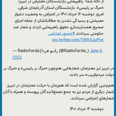
از نگاه شما- راهپیمایی بازنشستگان معترض در تبریز:
«مرگ بر رئیسی». بازنشستگان استان آذربایجان شرقی،
امروز دوشنبه ۱۶ خرداد ۱۴۰۱ در اعتراض به وضعیت دشوار
معیشتی و رسیدگی نشدن به مطالباتشان از جمله اجرای
صحیح همسان‌سازی حقوق راهپیمایی کردند و شعار ضد
حکومتی سردادند.
#تجمع_اعتراضی
pic.twitter.com/FBRUlJuPne
— RadioFarda‌|‌راديو فردا (@RadioFarda_)
June 6,
2022
در تبریز نیز معترضان شعارهایی هم‌چون «مرگ بر رئیسی» و «مرگ بر
دولت مردم‌فریب» سر دادند.
هم‌چنین گزارش شده است که هم‌زمان با حرکت معترضان در تبریز،
شمار دیگری از مردم نیز به جمع تجمع‌کنندگان پیوسته و همراه با آنان
شعارهای اعتراضی سردادند.
دوشنبه ۱۶ خرداد ۱۴۰۱