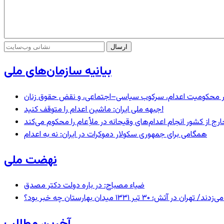
بیانیه سازمان‌های ملی
– در محکومیت اعدام، سرکوب سیاسی–اجتماعی، و نقض حقوق زنان
جبهه ملی ایران: ماشین اعدام را متوقف کنید!
رج از کشور انجام اعدام‌های وقیحانه در ملأِعام را محکوم می‌کند
همگامی برای جمهوری سکولار دموکرات در ایران: نه به اعدام
نهضت ملی
ضیاء مصباح: در باره دولت دکتر مصدق
 ۱۳۳۱ میدان بهارستان چه خبر بود؟