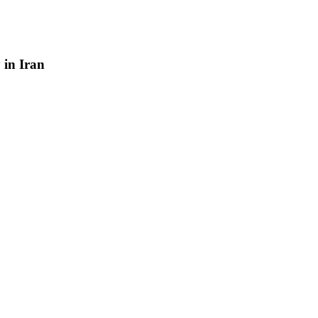
y
in
Iran