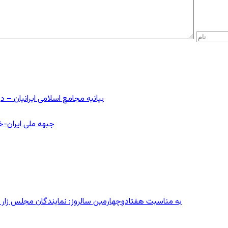
بیانیه مجامع اسلامی ایرانیان 
جبهه ملی ایران-خا
به مناسبت هفتادوچهارمین سالروز: نمایندگان مجلس زار می‌زدند/ تهران در آتش؛ ۳۰ تیر