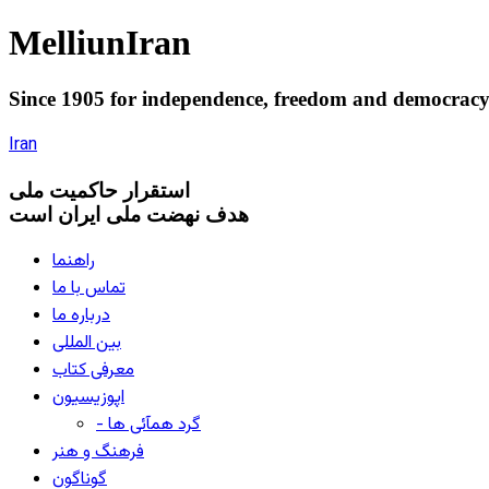
Melliun
Iran
Since 1905 for
independence
,
freedom
and
democrac
Iran
استقرار
حاکميت ملی
هدف نهضت ملی ایران است
راهنما
تماس با ما
درباره ما
بین المللی
معرفی کتاب
اپوزیسیون
- گرد همآئی ها
فرهنگ و هنر
گوناگون