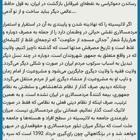
رساندن دموکراسی به نقطه‌ای غیرقابل بازگشت در ایران، به قول حافظ،
عالمی دیگر بباید ساخت و از نو آدمی….
اگر لائیسیته را که نهادینه شدن و پایبندی به آن در استقرار و استمرار
مردمسالاری نقشی حیاتی در وطنمان دارد را از جمله به مصرف دوباره و
هزاربارۀ شعار “جدائی مسجد از حکومت” که ترجمه‌ای غلط از کلیشه‌ای
غلط است و تاریخ مصرفش مدتها است که گذشته ناچیز کنیم، ولایت
که در واقع متعلق به جمهور شهروندان است، دوباره در چند نسل دیگر
تبدیل به اسباب سرکوب مردم ایران در صورت و شکلی دیگر می‌گردد.
ولایت فقیه با ولایت دیگری جایگزین می‌شود و مشروعیت از امام زمان
و نایب او به مشروعیت از منشاء دیگری غیر از مردم منتقل می‌گردد.
چنانکه دیدیم، صرف گذار از نظام شاهنشاهی و سلطنتی به نظام
جمهوری، بیمه کنندۀ مردمسالاری در ایران نشده است. و به همین
ترتیب، صرف اینکه از نظام دینی فعلی به نظامی که فقط در صورت
لائیک است گذار نمائیم، ضمانتی برای مردمسالاری نیست. میزان
باورمندی جامعه به لائیسیته در سطح افراد و هسته‌ها و جامعه و
ملت است که بیانگر میزان تبلور مردمسالاری و حقوقمداری در میهن
خواهد شد و در بزنگاههائی چون رای‌گیری خرداد 1392 است که سره را