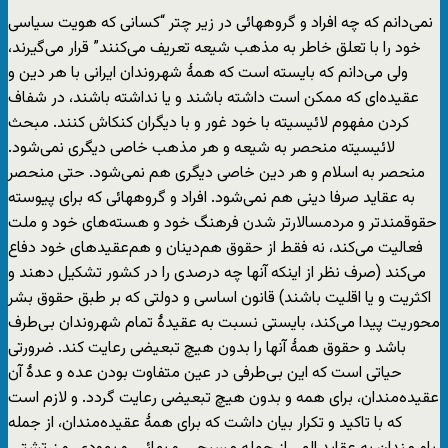
نمی‌دانم که چه افراد و گروههائی در زیر چتر “کسانی که هویت سیاسی
خود را با تعلق خاطر به مذهب شیعه تعریف می‌کنند” قرار می‌گیرند،
ولی می‌دانم که بایسته است که همۀ شهروندان ایرانی با هر دین و
عقیده‌ای که ممکن است داشته باشند و یا نداشته باشند، در شفاف
کردن مفهوم لائیسیته با خود غور و با دیگران کنکاش کنند. مبحث
لائیسیته منحصر به شیعه و هر مذهب خاصی دیگری نمی‌شود.
منحصر به اسلام و هر دین خاصی دیگری هم نمی‌شود. حتی منحصر
به عقاید صرفا دینی هم نمی‌شود. افراد و گروههائی که برای پیوسته
حقوقمندتر و مردمسالارتر شدن فرهنگ خود و هسته‌های خود و ملت
فعالیت می‌کند، نه فقط از حقوق هم‌دینان و هم‌عقیدهای خود دفاع
می‌کند (صرف نظر از اینکه آنها چه درصدی را در کشور تشکیل دهند و
اکثریت و یا اقلیت باشند) قانون اساسی و دولتی که بر طبق حقوق بشر
محوریت پیدا می‌کند، بایستی نسبت به عقیدۀ تمام شهروندان بی‌طرف
باشد و حقوق همۀ آنها را بدون هیچ تبعیضی رعایت کند. ضرورتی
حیاتی است که این بی‌طرفی در عین متفاوت بودن عده و عدۀ آن
عقیده‌مندان، برای همه و بدون هیچ تبعیضی رعایت گردد. و لازم است
که با تاکید و تکرار بیان داشت که برای همۀ عقیده‌مندان، از جمله