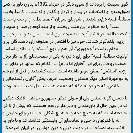
گوی سبقت را برده‌اند از سوی دیگر در خرداد 1392،، بدون باور به کمی
اصول‌مندی و اخلاقیات در پندار و کردار و گفتار و نوشتار، از کاسۀ ولایت
مطلقۀ فقیه داغ‌تر شدند و شوربای سوزان “حفظ نظام از اوجب واجبات
است” را به حلقوم این ملت ریختند و از بلندگوهای صدا و سیمای
ولایت مطلقه، در فشار آوردن به مردم برای انتخاب بین بد و بدتر در این
رژیم، بلندگوتر شدند. خود نیز با افتخار در صفوف رای دهندگان برای
مقام ریاست “جمهوری”، آن هم از نوع “اسلامی” با قانون اساسی
“ولایت مطلقۀ فقیه” برای رای دادن به یکی از معمم‌های (از به کار بردن
صفت روحانی برای این آقایان ابا دارم) این نظام که سالها در بقای این
رژیم “اسلامی” نقش موثر داشته است، صف کشیدند و قبل از آن هم
به دو مهرۀ اصلی دیگر مسئول وضعیت امروز، یعنی آقایان رفسنجانی و
خاتمی، که هر دو نه مکلا که معمم هستند، دل امید بسته بودند.
با همین گونه تمثیل ولی از سوئی دیگر، جمهوری‌خواهان لائیک دیگری
که در عین حال از باورمندان و دین‌دارانی هم هستند که بیش از لااقل
سه دهه است که به هیچ وجه و به هیچ شکلی نه با قدرتهای خارجی و
نه با قدرتهای داخلی و نمادهای آن وابستگی نداشته‌اند و با باور به
لائیسیته، اصلاحات در دولت دینی و دین دولتی را در ایران غیرممکن