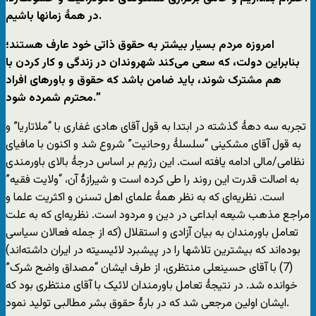
در همۀ زمانها باشیم.
امروزه مردم بسیار بیشتر به حقوق ذاتی خود عارف هستند؛
بنابراین دولت، که سعی می‌کند شهروندان در زندگی و کار کردن با
هم مشترک شوند، باید ضامن باشد که حقوق و باورهای افراد
محترم شمرده شود.”
تجربه سه دهۀ گذشته در ابتدا به قول آقای هادی غفاری با “ملاتاریا” و
به قول آقای مشکینی “سلسلۀ روحانیت” شروع شد و اکنون با مافیای
نظامی/مالی ادامه یافته است. این رژیم بر اساس درجۀ بالای باورمندی
به اصالت قدرت این روند را طی کرده است و شیرازۀ آن، “ولایت فقیه”
است. نظریه‌ای که به نظر همۀ علمای اهل تسنن و اکثریت علما و
مراجع مذهب شیعه ابداعی در دین و مردود است. نظریه‌ای که به علت
تعامل باورمندان به بیان آزادی و استقلال (که از جمله فعالان سیاسی
بوده‌اند که بیشترین تلاشها را در پیشبرد لائیسیته در ایران داشته‌اند)
(7) با آقای حسینعلی منتظری، از طرف ایشان “مصداق واضح شرک”
خوانده شد. در نتیجۀ تعامل باورمندان لائیک با آقای منتظری بود که
ایشان اولین مرجعی شد که در بارۀ حقوق بشر مطالبی تولید نمود.