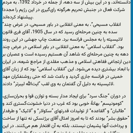
دانسته‌اند، و در این بیش از سه دهه، از جمله در خرداد 1392، به مردم
شرکت فعال در جنبش تحریم هرگونه رای‌گیری در این رژیم را مجددا
پیشنهاد کرده‌اند.
“انقلاب مسیحی”، به معنی انقلابی در باور مسیحی، در عرض چند
سده به چنین مرحله‌ای رسید که در سال 1905، آقای فری قانون
لائیسیته را به مجلس فرانسه برد. صنعت چاپ جهشی در این روند
بود. “انقلاب اسلامی” به معنی انقلابی در باور اسلامی در عرض چند
دهه به چنین مرحله‌ای که شاهد آن هستیم رسیده است و عصیان بر
دین ارتجاعی فقاهتی اسلامی و مذهب مقلدی از مراجع شیعه، در ایران
با ابعاد بیشتری دیده می‌شود. این “انقلاب اسلامی” بود که از زبان آقای
خمینی در فرانسه جاری گردید و باعث شد که حتی روشنفکران مهد
لائیسیته به دلیل آن گفتمان به وی لقب “ایت‌الله لیبرتر” دادند.
در دوران “جنگ سرد” برای ایجاد مدار بسته و توازن قوا و بحران‌سازی،
“کومونیسم” بهانۀ خوبی بود که غرب در دنیا خشونت‌گستری کند و
“طالبان” و “القاعده” از تولیدات قدرتهای “سکولار” و “لائیک” و طرفدار
“حقوق بشر” بودند که تا به امروز امثال آقای برژنسکی نه تنها از ساخت
و پرداخت آنها پشیمان نیستند، بلکه به آن افتخار هم می‌کنند. در این