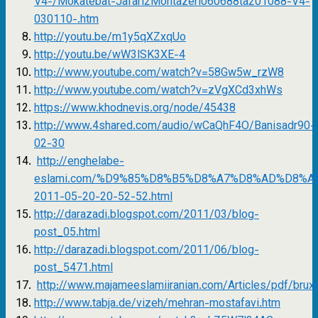
V4-/Mokatebat-Jafari2Montazeri060688ta201088-V4-
030110-.htm
http://youtu.be/m1y5qXZxqUo
http://youtu.be/wW3lSK3XE-4
http://www.youtube.com/watch?v=58Gw5w_rzW8
http://www.youtube.com/watch?v=zVgXCd3xhWs
https://www.khodnevis.org/node/45438
http://www.4shared.com/audio/wCaQhF4O/Banisadr90-
02-30
http://enghelabe-
eslami.com/%D9%85%D8%B5%D8%A7%D8%AD%D8%A8
2011-05-20-20-52-52.html
http://darazadi.blogspot.com/2011/03/blog-
post_05.html
http://darazadi.blogspot.com/2011/06/blog-
post_5471.html
http://www.majameeslamiiranian.com/Articles/pdf/brux
http://www.tabja.de/vizeh/mehran-mostafavi.htm