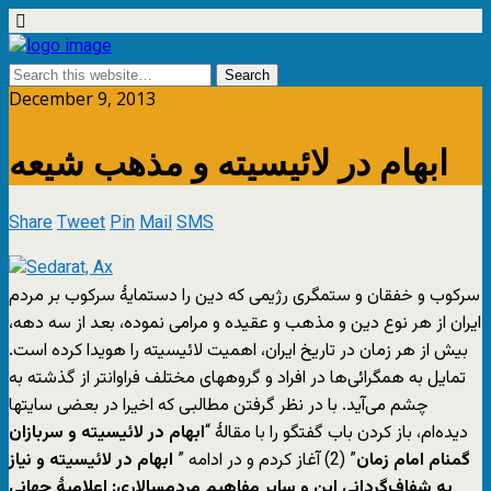
December 9, 2013
ابهام در لائیسیته و مذهب شیعه
Share
Tweet
Pin
Mail
SMS
سرکوب و خفقان و ستمگری رژیمی که دین را دستمایۀ سرکوب بر مردم
ایران از هر نوع دین و مذهب و عقیده و مرامی نموده، بعد از سه دهه،
بیش از هر زمان در تاریخ ایران، اهمیت لائیسیته را هویدا کرده است.
تمایل به همگرائی‌‌ها در افراد و گروههای مختلف فراوانتر از گذشته به
چشم می‌آید. با در نظر گرفتن مطالبی که اخیرا در بعضی سایتها
دیده‌ام، باز کردن باب گفتگو را با مقالۀ “
ابهام در لائیسیته و سربازان
گمنام امام زمان
” (2) آغاز کردم و در ادامه ”
ابهام در لائیسیته و نیاز
به شفاف‌گردانی این و سایر مفاهیم مردمسالاری: اعلامیۀ جهانی