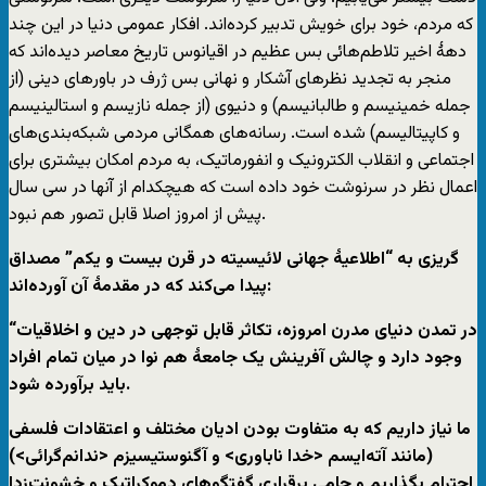
که مردم، خود برای خویش تدبیر کرده‌اند. افکار عمومی دنیا در این چند
دهۀ اخیر تلاطم‌هائی بس عظیم در اقیانوس تاریخ معاصر دیده‌اند که
منجر به تجدید نظرهای آشکار و نهانی بس ژرف در باورهای دینی (از
جمله خمینیسم و طالبانیسم) و دنیوی (از جمله نازیسم و استالینیسم
و کاپیتالیسم) شده است. رسانه‌های همگانی مردمی شبکه‌بندی‌های
اجتماعی و انقلاب الکترونیک و انفورماتیک، به مردم امکان بیشتری برای
اعمال نظر در سرنوشت خود داده است که هیچکدام از آنها در سی سال
پیش از امروز اصلا قابل تصور هم نبود.
گریزی به “اطلاعیۀ جهانی لائیسیته در قرن بیست و یکم” مصداق
پیدا می‌کند که در مقدمۀ آن آورده‌اند:
“در تمدن دنیای مدرن امروزه، تکاثر قابل توجهی در دین و اخلاقیات
وجود دارد و چالش آفرینش یک جامعۀ هم نوا در میان تمام افراد
باید برآورده شود.
ما نیاز داریم که به متفاوت بودن ادیان مختلف و اعتقادات فلسفی
(مانند آته‌ایسم <خدا ناباوری> و آگنوستیسیزم <ندانم‌گرائی>)
احترام بگذاریم و حامی برقراری گفتگوهای دموکراتیک و خشونت‌زدا