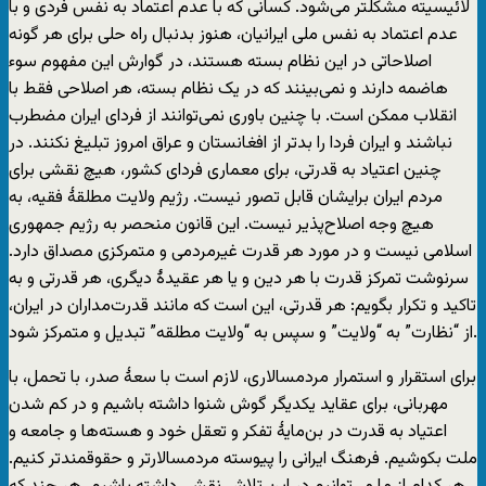
لائیسیته مشکلتر می‌شود. کسانی که با عدم اعتماد به نفس فردی و با
عدم اعتماد به نفس ملی ایرانیان، هنوز بدنبال راه حلی برای هر گونه
اصلاحاتی در این نظام بسته هستند، در گوارش این مفهوم سوء
هاضمه دارند و نمی‌بینند که در یک نظام بسته، هر اصلاحی فقط با
انقلاب ممکن است. با چنین باوری نمی‌توانند از فردای ایران مضطرب
نباشند و ایران فردا را بدتر از افغانستان و عراق امروز تبلیغ نکنند. در
چنین اعتیاد به قدرتی، برای معماری فردای کشور، هیچ نقشی برای
مردم ایران برایشان قابل تصور نیست. رژیم ولایت مطلقۀ فقیه، به
هیچ وجه اصلاح‌پذیر نیست. این قانون منحصر به رژیم جمهوری
اسلامی نیست و در مورد هر قدرت غیرمردمی و متمرکزی مصداق دارد.
سرنوشت تمرکز قدرت با هر دین و یا هر عقیدۀ دیگری، هر قدرتی و به
تاکید و تکرار بگویم: هر قدرتی، این است که مانند قدرت‌مداران در ایران،
از “نظارت” به “ولایت” و سپس به “ولایت مطلقه” تبدیل و متمرکز شود.
برای استقرار و استمرار مردمسالاری، لازم است با سعۀ صدر، با تحمل، با
مهربانی، برای عقاید یکدیگر گوش شنوا داشته باشیم و در کم شدن
اعتیاد به قدرت در بن‌مایۀ تفکر و تعقل خود و هسته‌ها و جامعه و
ملت بکوشیم. فرهنگ ایرانی را پیوسته مردمسالارتر و حقوقمندتر کنیم.