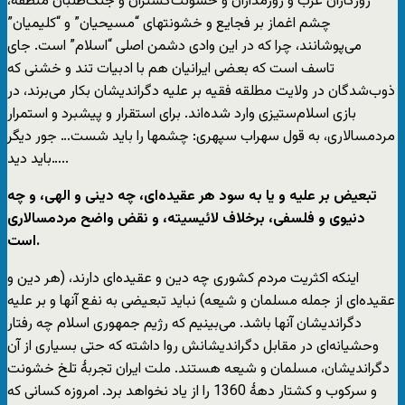
روزگاران غرب و زورمداران و خشونت‌گستران و جنگ‌طلبان منطقه،
چشم اغماز بر فجایع و خشونتهای “مسیحیان” و “کلیمیان”
می‌پوشانند، چرا که در این وادی دشمن اصلی “اسلام” است. جای
تاسف است که بعضی ایرانیان هم با ادبیات تند و خشنی که
ذوب‌شدگان در ولایت مطلقه فقیه بر علیه دگراندیشان بکار می‌برند، در
بازی اسلام‌ستیزی وارد شده‌اند. برای استقرار و پیشبرد و استمرار
مردمسالاری، به قول سهراب سپهری: چشمها را باید شست… جور دیگر
باید دید…..
تبعیض بر علیه و یا به سود هر عقیده‌ای، چه دینی و الهی، و چه
دنیوی و فلسفی، برخلاف لائیسیته، و نقض واضح مردمسالاری
است.
اینکه اکثریت مردم کشوری چه دین و عقیده‌ای دارند، (هر دین و
عقیده‌ای از جمله مسلمان و شیعه) نباید تبعیضی به نفع آنها و بر علیه
دگراندیشان آنها باشد. می‌بینیم که رژیم جمهوری اسلام چه رفتار
وحشیانه‌ای در مقابل دگراندیشانش روا داشته که حتی بسیاری از آن
دگراندیشان، مسلمان و شیعه هستند. ملت ایران تجربۀ تلخ خشونت
و سرکوب و کشتار دهۀ 1360 را از یاد نخواهد برد. امروزه کسانی که