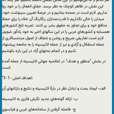
هر کدام از ما می‌توانیم در این تلاش نقشی داشته باشیم، هر چند که
این نقش در ظاهر کوچک به نظر برسد. جفای انفعال را بر خود روا
نداریم. لازم است در صحنه بمانیم و در عرصۀ تعیین سرنوشت خود،
میدان را خالی نگذاریم تا قدرت‌مداران رنگارنگ آن خلاء را برای حفظ
منافع خود و برای تجاوز به حقوق بشر، پر کنند. تجربه تلخ کشورهای
همسایه و کشورهای عربی را در این سالهای اخیر به خود یادآور شویم.
لازم است تعاریفی صریح و روشن و شفاف از اصول مردمسالاری از
جمله استقلال و آزادی و نیز از جمله لائیسیته را به جامعه پیشنهاد
کنیم و در انجام بحثهای آزاد در این باره بکوشیم.
در بخش “منظور و هدف” در اعلامیه جهانی لائیسیته از جمله آمده
است:
“3-1- اهداف اصلی:
الف- ایجاد بحث و تبادل نظر در بارۀ لائیسیته و نتایج و بازتابهای آن
ب- ارائه گونه‌های جدید نگرش فکری به لائیسیته
ج- فاصله گرفتن از سامانه‌های غربی و فرانسوی