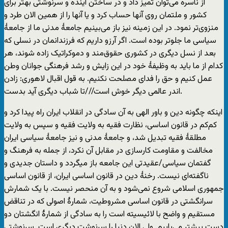
از ناسره می‌توان تمیز داد و در ساختن آینده و سرنوشتی بهتر برای
کشور و ملتمان روی آنها حساب کرد و یا آنها را از همین الان طرد و
منزوی‌تر نمود. در این زمینه نیز باز می‌بینیم جامعۀ مدنی ما از جامعۀ
سیاسی ما جلوتر بوده است. اگر آرزو داریم که فرزندانمان در نسلی که
بعد از نسل دیگری در کشوری حقوق‌مند و دموکراتیک زاده شوند، هر
کدام از ما باید به وظیفۀ خود در این زایش و رشد فرهنگی جوانان وطن
عمل کنیم و حق را فدای مصلحت نکنیم. به قول اقبال لاهوری: زادن
اندر عالمی دیگر خوش است///تا شباب دیگری آید بدست.
اینکه چگونه دین و باور الهی به آن سادگی در انقلاب ایران راه پیدا کرد و
کم‌کم در قانون اساسی، نظارت فقیه به ولایت فقیه و سپس به ولایت
مطلقۀ فقیه تبدیل شد، و جامعۀ مدنی و نیز جامعۀ سیاسی ایران
مخالفت و مقاومت کارسازی در مقابل آن نکرد، از جمله به فرهنگ و
گفتمان سیاسی/عقیدتی این جامعه باز میگردد و داستان جدیدی و
ناگفته‌ای نیست. رخنۀ دین در قانون اساسی ایران، از قانون اساسی
جمهوری اسلامی شروع نمی‌شود و به آن منحصر نیست. با یک شمارش
سرانگشتی در قانون اساسی مشروطیت، شمارۀ اصولی که در تناقض
مستقیم و واضح با لائیسیته است را به سادگی از شمارۀ انگشتان دو
دست بیشتر می‌یابیم. ولی الان دنیا را سرنوشت دیگری است. سرنوشتی