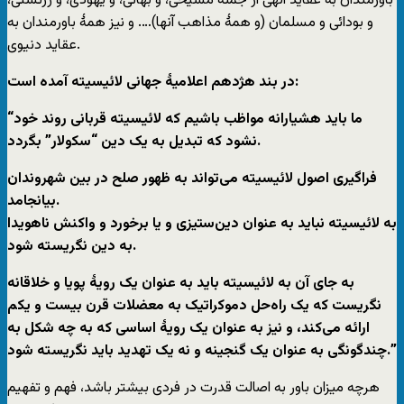
باورمندان به عقاید الهی از جمله مسیحی، و بهائی، و یهودی، و زرتشتی،
و بودائی و مسلمان (و همۀ مذاهب آنها)…. و نیز همۀ باورمندان به
عقاید دنیوی.
در بند هژدهم اعلامیۀ جهانی لائیسیته آمده است:
“ما باید هشیارانه مواظب باشیم که لائیسیته قربانی روند خود
نشود که تبدیل به یک دین “سکولار” بگردد.
فراگیری اصول لائیسیته می‌تواند به ظهور صلح در بین شهروندان
بیانجامد.
به لائیسیته نباید به عنوان دین‌ستیزی و یا برخورد و واکنش ناهویدا
به دین نگریسته شود.
به جای آن به لائیسیته باید به عنوان یک رویۀ پویا و خلاقانه
نگریست که یک راه‌حل دموکراتیک به معضلات قرن بیست و یکم
ارائه می‌کند، و نیز به عنوان یک رویۀ اساسی که به چه شکل به
چندگونگی به عنوان یک گنجینه و نه یک تهدید باید نگریسته شود.”
هرچه میزان باور به اصالت قدرت در فردی بیشتر باشد، فهم و تفهیم