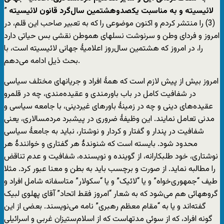
لائیسیته و به مناسبت یکصدوهشتمین سال‌گرد قانون لائیسیته
”
(3) را منتشر کردم و اکنون موضوعی را که به تعبیر صاحب این قلم، در
امروز و فردای وطن و سرنوشت نسلهای هموطن نقشی بس حیاتی دارد
را، در امروز که هشتمین سال‌روز اعلامیۀ جهانی لائیسیته است، با
بحث ذیل ادامه می‌دهم.
امروز بیش از پیش لازم است که همۀ افراد و جریانهای مختلف سیاسی
در شفافیت کامل در باب باورمندی و عقیده‌مندی، چه در قلمرو
عقیده‌های دینی و چه در زمینۀ باورهای غیردینی، با جامعه سیاسی و
مدنی تعامل نمایند. این وظیفۀ ضروری در پیشبرد مردمسالاری، یعنی
شفافیت در پندار و گفتار و کردار و نوشتار، نباید به جامعۀ سیاسی
محدود شود. بایسته است که شنوندۀ هر گفتاری و خوانندۀ هر
نوشتاری، خود طلبکارانه، از گوینده و نویسنده، شفافیت و عدم تناقض
را مطالبه نماید. از صورت و برچسب باید به بطن و معنا عبور کرد. مثلا
طیف “جمهوری‌خواه” و یا “لائیک” و یا “سکولار” متاسفانه شامل افراد و
گروههائی هم می‌شود که به شعار “امروز فقط اتحاد” آقای پهلوی لبیک
گفته‌اند و یا به “مقام معظم رهبری” نامه می‌نویسند. بعضی از این
گونه افراد، که از سوئی مدتهاست که از اسلام‌ستیزان غربی و اسرائیلی