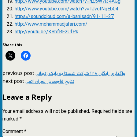
http://www.youtube.com/watch?v=hZ5W7l34AGg
http://www.youtube.com/watch?v=TJvoINgEb04
https://soundcloud.com/a-banisadr/91-11-27
http://www.mohammadjafari.com/
http://youtu.be/KBbfREzUfPk
Share this:
previous post
واگذاری رایگان ۱۳۸ شرکت شستا به بابک زنجانی
next post
نتايج فاجعه‌بار بحران اتمى
Leave a Reply
Your email address will not be published.
Required fields are
marked
*
Comment
*