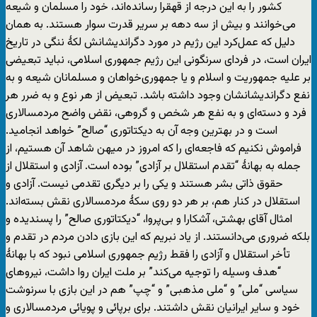
کشور را به این درجه از قهقرا رسانده‌اند، خود را مسلمان و شیعه
می‌خوانند و بیش از سه دهه بر سریر قدرت سوار هستند. به همان
دلیل که عمل‌کرد این رژیم در مورد دگراندیشانش لکۀ ننگی در تاریخ
ایران است، در فردای سرنگونی این رژیم جمهوری اسلامی، نباید تبعیضی
بر علیه جمهوریت و اسلام و یا جمهوری‌خواهان و مسلمانان شیعه و به
نفع دگراندیشانشان وجود داشته باشد. تبعیض از هر نوع و به ضرر هر
فرد و دسته‌ای و به نفع هر شخص و گروهی، نقض واضح مردمسالاری
است و در بهترین وجه آن به دیکتاتوری “صالح” خواهد انجامید.
فراموش نکنیم که فاجعه‌ای را که امروز در میهن شاهد آن هستیم، از
جمله به بهانۀ “تقدم استقلال بر آزادی” بوده است. آزادی و استقلال از
حقوق ذاتی بشر هستند و یکی را بر دیگری تقدمی نیست. آزادی و
استقلال در کنار هم، بر هر دو روی سکۀ مردمسالاری نقش بسته‌اند.
امثال آقای بهشتی، آشکارا و بی‌پروا، “دیکتاتوری صالح” را پسندیده و
بلکه ضروری می‌دانستند. از یاد نبریم که این بازی دادن مردم در تقدم و
تأخر استقلال و آزادی را فقط رژیم جمهوری اسلامی نبود که با بهانۀ
“هدف وسیله را توجیه می‌کند” بر ملت ایران روا داشت، نیروهای
سیاسی “ملی” و “ملی مذهبی” و “چپ” هم در این بازی با سرنوشت
خود و سایر ایرانیان نقش داشتند. برای برپائی و پویائی مردمسالاری و