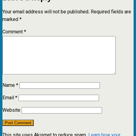
Your email address will not be published.
Required fields are
marked
*
Comment
*
Name
*
Email
*
Website
This site uses Akismet to reduce spam.
Learn how your