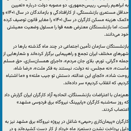
به ابراهیم رئیسی، رییس‌جمهوری، دو مصوبه دولت درباره «تعیین
حداقل مستمری بازنشستگی، از کارافتادگی و بازماندگان در سال ۱۴۰۱» و
«کمک هزینه مسکن کارگران در سال ۱۴۰۱» را مغایر قانون توصیف کرده
است، اما بازنشستگان معترض همه قوا را مسئول وضعیت معیشتی
خود می‌دانند.
بازنشستگان سازمان تأمین اجتماعی در چند ماه گذشته بارها در
شهرهای مختلف ایران تجمع و راهپیمایی برگزار کرده‌اند و شعارهایی از
جمله «گرانی، تورم، بلای جان مردم»، «اجرای همسان‌سازی، حق مسلم
ماست»، «نه مجلس، نه دولت، نیستند به فکر ملت»، «رضا شاه،
روحت شاد»، «کجای این عدالته، دستش تو جیب ملته» و «ما اشتباه
کردیم، که انقلاب کردیم» سر داده‌اند.
هم‌زمان با اعتراضات بازنشستگان، اتحادیه آزاد کارگران ایران گزارش داد
که روز سه‌شنبه کارگران «پایپینگ نیروگاه برق فردوسی مشهد»
اعتصاب کردند.
کارگران «پیمان‌کاری رحیمی» شاغل در پروژه نیروگاه برق مشهد نیز به
دلیل پرداخت نشدن دستمزد ماه خرداد از کار دست کشیده‌اند و در