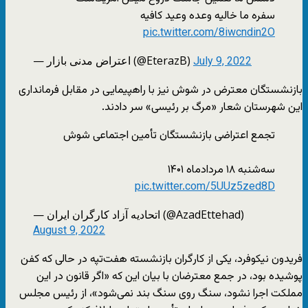
سفره ما خالیه وعده وعید کافیه
pic.twitter.com/8iwcndin2O
— اعتراض مدنی بازار (@EterazB)
July 9, 2022
بازنشستگان معترض در شوش نیز با راهپیمایی در مقابل فرمانداری
این شهرستان شعار «مرگ بر رئیسی» سر دادند.
تجمع اعتراضی بازنشستگان تأمین اجتماعی شوش
سه‌شنبه ۱۸ مردادماه ۱۴۰۱
pic.twitter.com/5UUz5zed8D
— اتحادیه آزاد کارگران ایران (@AzadEttehad)
August 9, 2022
فریدون نیکوفرد، یکی از کارگران بازنشسته هفت‌تپه در حالی که کفن
پوشیده بود، در جمع معترضان با بیان این که «اگر قانون در این
مملکت اجرا نشود، سنگ روی سنگ بند نمی‌شود»، از رئیس مجلس