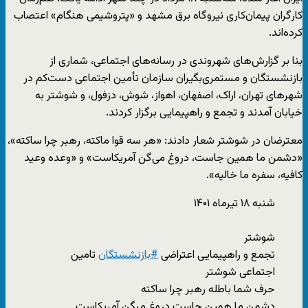
کارگران پیمان‌کاری نیروگاه برق مشهد و «پتروشیمی هنگام» اعتصاب
کرده‌اند.
بنا بر گزارش‌های شهروندی در رسانه‌های اجتماعی، شماری از
بازنشستگان و مستمری‌بگیران سازمان تأمین اجتماعی دست‌کم در
شهرهای تهران، اراک، اصفهان، اهواز، شوش، دزفول، و شوشتر به
خیابان آمدند و تجمع و راهپیمایی برگزار کردند.
معترضان در شوشتر شعار دادند: «هر سه قوا ماکته، رهبر چرا ساکته»،
«دشمن ما همین جاست، دروغ می‌گن آمریکاست» و «وعده وعید
کافیه، سفره ما خالیه».
شنبه ۱۸ تیرماه ۱۴۰۱
شوشتر
تجمع و راهپیمایی اعتراضی
#بازنشستگان
تامین
اجتماعی شوشتر
حرف شما باطله رهبر چرا ساکته
دشمن ما همین جاست دروغ میگن آمریکاست