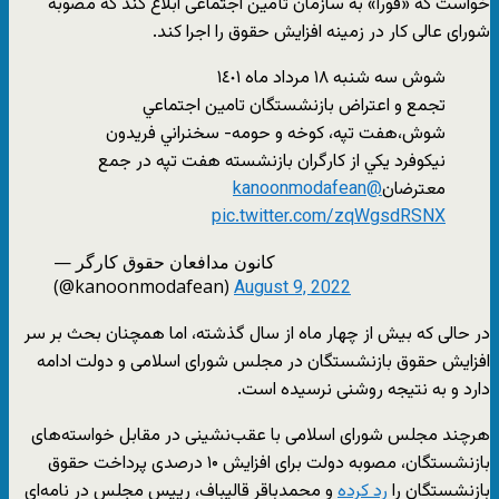
خواست که «فورا» به سازمان تأمین اجتماعی ابلاغ کند که مصوبه
شورای عالی کار در زمینه افزایش حقوق را اجرا کند.
شوش سه شنبه ١٨ مرداد ماه ١٤٠١
تجمع و اعتراض بازنشستگان تامين اجتماعي
شوش،هفت تپه، كوخه و حومه- سخنراني فريدون
نيكوفرد يكي از كارگران بازنشسته هفت تپه در جمع
معترضان
@kanoonmodafean
pic.twitter.com/zqWgsdRSNX
— کانون مدافعان حقوق کارگر
(@kanoonmodafean)
August 9, 2022
در حالی که بیش از چهار ماه از سال گذشته، اما همچنان بحث بر سر
افزایش حقوق بازنشستگان در مجلس شورای اسلامی و دولت ادامه
دارد و به نتیجه روشنی نرسیده است.
هرچند مجلس شورای اسلامی با عقب‌نشینی در مقابل خواسته‌های
بازنشستگان، مصوبه دولت برای افزایش ۱۰ درصدی پرداخت حقوق
بازنشستگان را
رد کرده
و محمدباقر قالیباف، رییس مجلس در نامه‌ای