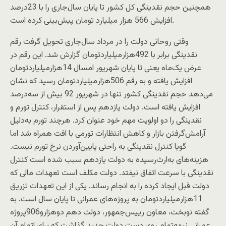
همچنین حجم نقدینگی کل کشور تا پایان سال‌جاری را با 23‌درصد
افزایش 566‌ هزار‌ میلیارد تومان پیش‌بینی کرده است.
وقتی روحانی دولت را در مرداد سال‌جاری تحویل گرفت رقم
نقدینگی برابر با 492‌هزار‌میلیاردتومان گزارش شد. این رقم در
عرض یک‌ماه یعنی تا پایان شهریور امسال 14‌هزارمیلیاردتومان
افزایش یافته و به رقم 506‌هزار‌میلیاردتومان رسید که نشان
می‌دهد حجم نقدینگی کشور تنها در شهریور 92 بیش از سه‌درصد
افزایش یافته است. دولت یازدهم پس از استقرار، کنترل تورم و
نقدینگی را دو اولویت مهم خود عنوان کرد. هرچند تورم به‌دلیل
آرامش‌گرفتن بازار و کاهش انتظارات تورمی با افت همراه شد اما
گویا کنترل نقدینگی به راحتی پایین‌آوردن نرخ تورم نیست.
هزینه‌های به‌ارث‌رسیده به دولت یازدهم سبب شده است کنترل
نقدینگی با سرعت اتفاق نیفتد. دولت مکلف است تعهدات مالی که
دولت قبل ایجاد کرده را به انجام رساند. یکی از این تعهدات تزریق
11‌هزار‌میلیاردتومان به پروژه‌های عمرانی تا پایان سال است. به
گفته نوبخت، معاون رییس‌جمهور، دولت دهم دو‌هزارو906پروژه
عمرانی نیمه‌تمام روی دست دولت جدید گذاشت که برای اتمام آن