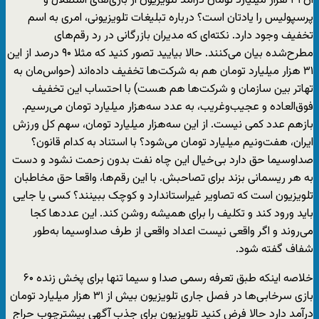
آن ۳۱ هزار میلیارد تومان درآمد تلویزیون از بازی‌های استقلال و
پرسپولیس را یادتان است؟ درباره تبلیغات تلویزیونی، امری به اسم
تخفیف وجود دارد. نکته‌ای که مدیران بازرگانی در رد رقم‌های
مطرح‌شده بیان می‌کنند. حالا بیایید تصور کنید که مثلا ۹۰ درصد از این
۳۱ هزار میلیارد تومان هم به شرکت‌ها تخفیف داده‌اند (حواس‌مان به
تهاتر بین سازمان و شرکت‌ها هم هست) با احتساب این تخفیف
فوق‌العاده و عجیب‌وغریب، به عدد سه‌هزار میلیارد تومان می‌رسیم.
بازهم عدد کمی نیست. از این سه‌هزار میلیارد تومان، سهم کل ورزش
ایران، هفت‌ونیم میلیارد تومان می‌شود؟ با استناد به کدام قانون؟
صداوسیما حق دارد بی‌خیال این چاه نفت بدون زحمت نشود و دست
به هر ریسمانی بزند برای تصاحبش. با این رقم‌ها، واقعا حق مخاطبان
تلویزیون است که تصاویر غیراستاندارد و کوچک ببینند؟ کسی یا جایی
باید ورود کند و تکلیف را برای همیشه روشن کند. این عدد‌ها کجا
می‌روند و اگر واقعی نیست اعداد واقعی از طرف صداوسیما به‌طور
شفاف گفته شود.
خلاصه اینکه طبق تعرفه رسمی صدا و سیما تنها برای پخش زنده ۶۰
بازی سرخابی‌ها در فصل جاری تلویزیون بیش از ۳۱ هزار میلیارد تومان
درآمد دارد حالا فرض کنید تلویزیون برای جذب آگهی بیشترچوب حراج