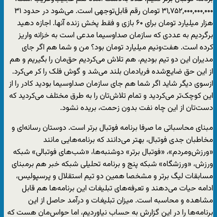
۳۱,۷۵۲,۰۰۰,۰۰۰,۰۰۰ تومان رقم قابل‌توجهی است. می‌شود در حدود ۳۱
هزار میلیارد تومان برای ۶۰ بازی و فقط پخش زنده آنها. اجازه دهید
برگردیم به عددی که سازمان صداوسیما مدعی است به خزانه واریز
کرده است. هفت‌ونیم میلیارد تومان بود؟ من و شما هم اگر جای
مدیران این دو تیم بودیم، هم تلاش می‌کردیم حق‌مان را بگیریم و هم
از این حق ضایع‌شده فریادمان بلند می‌شد و گوش فلک را کر می‌کرد.
ازسوی دیگر شاید اگر شما هم جای سازمان صداوسیما بودید کادر را از
این کوچک‌تر می‌کردید و تمام تلاش‌تان را به طرق مختلف می‌کردید که
دست‌تان از این چاه نفت بدون زحمت، بریده نشود.
مبنای محاسباتی ما صرفا برنامه فوتبال برتر است. دوستان رسانه‌ای و
مخاطبان جدی فوتبال، بهتر می‌دانند که برنامه‌هایی مانند
«ورزش‌ومردم»، «فوتبال برتر» دوشنبه‌ها، «شب‌های فوتبالی» شبکه
ورزش، «ورزشگاه» شبکه پنج و برنامه تحلیلی شبکه خبر هم برمبنای
مسابقات لیگ برتر و مشخصا همین دو تیم استقلال و پرسپولیس،
ادامه حیات می‌دهند و تعرفه‌های تبلیغات این برنامه‌ها هم قابل
مشاهده و محاسبه است. میزان تبلیغات و درآمد حاصل از این
برنامه‌ها را در این گزارش به حساب نیاوردیم، اما حواس‌مان هست که