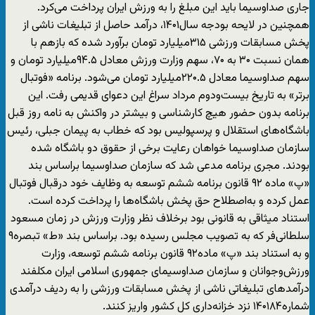
جاری صداوسیما باید این مبلغ را به ورزش ایران پرداخت می‌کرد.
همچنین در لایحه بودجه سال۱۴۰۱، درآمد حاصل از تبلیغات ناشی از
پخش مسابقات ورزشی ۳۱۵میلیارد تومان برآورد شده که بازهم با
همان نسبت ۳۰ به ۷۰، سهم وزارت ورزش معادل ۹۴.۵میلیارد تومان و
سهم صداوسیما معادل ۲۲۰.۵میلیارد تومان می‌شود. برنامه «فوتبال
برتر» به تاریخ بیست‌ودوم مرداد سراغ این دعوای قدیمی رفت. این
برنامه بدون حضور هیچ کارشناسی و بیشتر در واکنش به نامه روز قبل
باشگاه‌های استقلال و پرسپولیس بود که خطاب به پیمان جبلی، رئیس
سازمان صداوسیما خواهان رعایت برخی از حقوق دو باشگاه شده
بودند. مجری برنامه مدعی شد که سازمان صداوسیما براساس بند
«پ» ماده ۹۲ قانون برنامه ششم توسعه به وظایف خود درقبال فوتبال
عمل کرده و به‌اصطلاح حق پخش باشگاه‌ها را پرداخت کرده است.
استناد میثاقی به قانونی بود برخلاف نظر وزارت ورزش در زمان مسعود
سلطانی‌فر که به تصویب مجلس رسیده بود. براساس بند «ط» تبصره۹
و به استناد بند «پ» ماده۹۲ قانون برنامه ششم توسعه، وزارت
ورزش‌وجوانان و سازمان صداوسیمای جمهوری اسلامی ایران مکلفند
درآمد‌های تبلیغاتی ناشی از پخش مسابقات ورزشی را به ردیف درآمدی
شماره۱۴۰۱۸۴ نزد خزانه‌داری کل کشور واریز کنند.