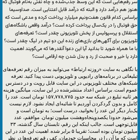
سر رقم‌هایی است که این وسط جذب‌شده و چاه نفتی به‌نام فوتبال که
هنوز هم درآمد دارد و البته که درآمد قابل اعتنایی است. صداوسیما
براساس کدام قانون هفت‌ونیم میلیارد پرداخت کرده و مدعی است که
حق فوتبال را در یک‌سال پرداخت کرده است؟ درآمد واقعی باشگاه‌های
استقلال و پرسپولیس از پخش تلویزیونی چقدر است؟ تعرفه‌های
تلویزیون برای آگهی‌های بازی‌های زنده این دو تیم در لیگ چقدر است؟
با ما همراه شوید تا بدانید آیا این دعوا آنقدر‌ها که می‌گویند اهمیت
دارد یا خیر و صحبت از رد و بدل شدن چه ارقامی است؟
با نگاهی به سایت «روزنه ارتباط» می‌توانید به میزان رقم تعرفه‌های
تبلیغاتی در برنامه‌های رادیویی و تلویزیونی دست پیدا کنید. تعرفه
شبکه‌های مختلف تلویزیونی در این سایت قابل رویت و در دسترس
عموم است. براساس اعداد منتشرشده در این سایت، میانگین هزینه
هر ثانیه تبلیغ در شبکه سه حدود ۱۵۷,۷۷۸,۷۷۵ تومان است. عدد را
کامل و بدون گردکردن آوردیم تا شائبه‌ای ایجاد نشود. لازم نیست
یک‌بار دیگر این عدد را بخوانید، درست است؛ به تومان است و
می‌شود حدودا یکصدوپنجاه‌وهشت میلیون تومان. موافقم، عدد
قابل‌توجهی است. جالب اینکه این رقم، تابستان سال گذشته، ۳۳
میلیون تومان بوده است؛ تقریبا ۵ برابر شده. اهمیت این عدد در این
است که ما آن را در محاسبات خودمان، کف رقم تعرفه‌ها در نظر