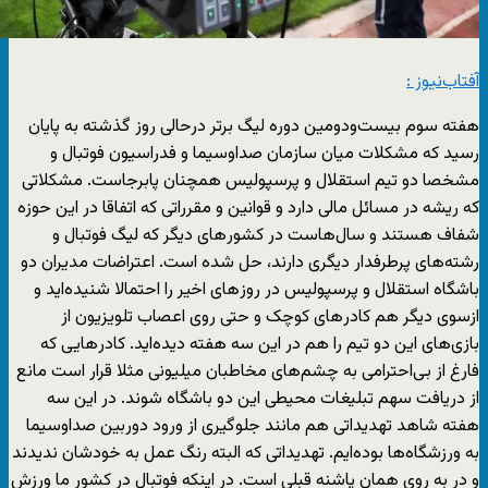
آفتاب‌‌نیوز :
هفته سوم بیست‌ودومین دوره لیگ برتر درحالی روز گذشته به پایان
رسید که مشکلات میان سازمان صداوسیما و فدراسیون فوتبال و
مشخصا دو تیم استقلال و پرسپولیس همچنان پابرجاست. مشکلاتی
که ریشه در مسائل مالی دارد و قوانین و مقرراتی که اتفاقا در این حوزه
شفاف هستند و سال‌هاست در کشور‌های دیگر که لیگ فوتبال و
رشته‌های پرطرفدار دیگری دارند، حل شده است. اعتراضات مدیران دو
باشگاه استقلال و پرسپولیس در روز‌های اخیر را احتمالا شنیده‌اید و
ازسوی دیگر هم کادر‌های کوچک و حتی روی اعصاب تلویزیون از
بازی‌های این دو تیم را هم در این سه هفته دیده‌اید. کادر‌هایی که
فارغ از بی‌احترامی به چشم‌های مخاطبان میلیونی مثلا قرار است مانع
از دریافت سهم تبلیغات محیطی این دو باشگاه شوند. در این سه
هفته شاهد تهدیداتی هم مانند جلوگیری از ورود دوربین صداوسیما
به ورزشگاه‌ها بوده‌ایم. تهدیداتی که البته رنگ عمل به خودشان ندیدند
و در به روی همان پاشنه قبلی است. در اینکه فوتبال در کشور ما ورزش