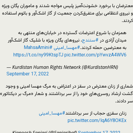
معترضان با برخورد خشونت‌آمیز پلیس مواجه شدند و ماموران یگان ویژه
و نیروی انتظامی برای متفرق‌کردن جمعیت از گاز اشک‌آور و باتوم استفاده
کردند.
همزمان با شروع اعترضات گسترده در خیابان‌های منتهی به
میدان آزادی در
#سنندج
، نیروهای یگان ویژه با شلیک گاز اشک‌آور
به معترضین حمله کردند.
#مهسا_امینی
#MahsaAmini
https://t.co/ny99KtspTJ
pic.twitter.com/pYwvzA4WV6
— Kurdistan Human Rights Network (@KurdistanHRN)
September 17, 2022
شماری از زنان معترض در سقز در اعتراض به مرگ مهسا امینی و وجود
گشت ارشاد روسری‌های خود را از سر برداشتند و شعار «مرگ بر دیکتاتور»
سر دادند.
زنان سقزی حجاب از سر برداشتند
#مهسا_امینی
pic.twitter.com/lqA6Y8OKEx
— Kianoosh Sanjari (@Sanjaribaf)