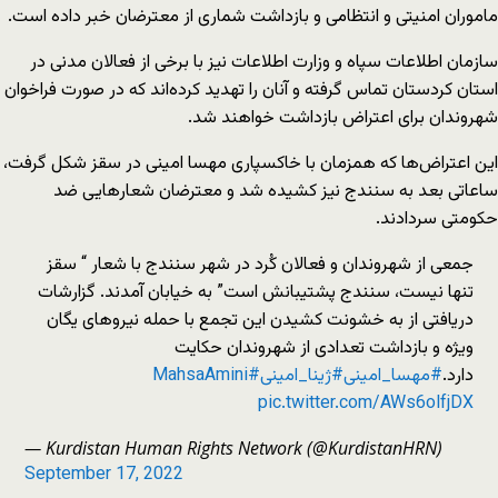
ماموران امنیتی و انتظامی و بازداشت شماری از معترضان خبر داده است.
سازمان اطلاعات سپاه و وزارت اطلاعات نیز با برخی از فعالان مدنی در
استان کردستان تماس گرفته و آنان را تهدید کرده‌اند که در صورت فراخوان
شهروندان برای اعتراض بازداشت خواهند شد.
این اعتراض‌ها که همزمان با خاکسپاری مهسا امینی در سقز شکل گرفت،
ساعاتی بعد به سنندج نیز کشیده شد و معترضان شعارهایی ضد
حکومتی سردادند.
جمعی از شهروندان و فعالان کُرد در شهر سنندج با شعار “ سقز
تنها نیست، سنندج پشتیبانش است” به خیابان آمدند. گزارشات
دریافتی از به خشونت کشیدن این تجمع با حمله نیروهای یگان
ویژه و بازداشت تعدادی از شهروندان حکایت
دارد.
#مهسا_امینی
#ژینا_امینی
#MahsaAmini
pic.twitter.com/AWs6olfjDX
— Kurdistan Human Rights Network (@KurdistanHRN)
September 17, 2022