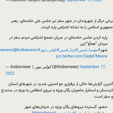
September 17, 2022
برخی دیگر از شهروندان در شهر سقز نیز عکس علی خامنه‌ای، رهبر
جمهوری اسلامی را به نشانه اعتراض پاره کردند.
پاره کردن عکس خامنه‌ای در جریان تجمع اعتراضی مردم سقز در
میدان "هەڵۆ" این
شهر
#مهسا_امینی
#ژینا_امینی
#کولبر_نیوز
#kolbarnews
@kolbarnews
pic.twitter.com/Sadjd7Mwcw
— Kolbarnews | کولبر نیوز (@Kolbarnews)
September 17,
2022
آخرین گزارش‌ها حاکی از برقراری جو امنیتی شدید در شهرهای استان
کردستان و استقرار ماموران یگان ویژه و نیروی انتظامی به ویژه در سنندج
و سقز است.
حضور گسترده نیروهای یگان ویژه در خیابان‌های شهر