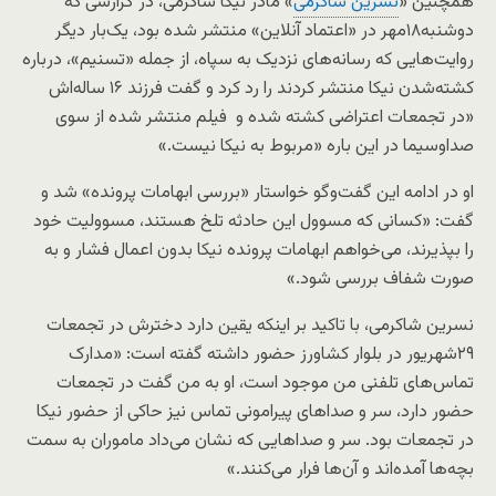
همچنین «
نسرین شاکرمی
» مادر نیکا شاکرمی، در گزارشی که
دوشنبه۱۸مهر در «اعتماد آنلاین» منتشر شده بود، یک‌بار دیگر
روایت‌هایی که رسانه‌های نزدیک به سپاه، از جمله «تسنیم»، درباره
کشته‌شدن نیکا منتشر کردند را رد کرد و گفت فرزند ۱۶ ساله‌اش
«در تجمعات اعتراضی کشته شده و فیلم منتشر شده از سوی
صداوسیما در این باره «مربوط به نیکا نیست.»
او در ادامه این گفت‌وگو خواستار «بررسی ابهامات پرونده» شد و
گفت: «کسانی که مسوول این حادثه تلخ هستند، مسوولیت خود
را بپذیرند، می‌خواهم ابهامات پرونده نیکا بدون اعمال فشار و به
صورت شفاف بررسی شود.»
نسرین شاکرمی، با تاکید بر اینکه یقین دارد دخترش در تجمعات
۲۹شهریور در بلوار کشاورز حضور داشته گفته است: «مدارک
تماس‌های تلفنی من موجود است، او به من گفت در تجمعات
حضور دارد، سر و صداهای پیرامونی تماس نیز حاکی از حضور نیکا
در تجمعات بود. سر و صداهایی که نشان می‌داد ماموران به سمت
بچه‌ها آمده‌اند و آن‌ها فرار می‌کنند.»