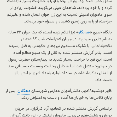
سقز زخمی شده بود، یورش برده و او را با خشونت بسیار بازداشت
کرده و با خود برده‌اند. شاهدان عینی می‌گویند خشونت زیادی از
سوی ماموران امنیتی نسبت به این زن جوان اعمال شده و علیرغم
جراحت، او را به روی زمین کشیده و همراه خود برده‌اند.
پایگاه خبری «
هه‌نگاو
» نیز اعلام کرده است، که یک جوان ۲۲ ساله
به نام «آرین مریدی»، در جریان اعتراضات شب گذشته در
ثلاث‌باباجانی، با شلیک مستقیم نیروهای حکومتی به قتل رسیده
است. بنابر گزارش منتشر شده به نقل از یک منبع مطلع آمده
است، این فرد با جراحت بسیار شدید به بیمارستان حضرت رسول
در جوانرود منتقل شد، اما به دلیل وخامت وضعیت جسمانی بعد
از انتقال به کرمانشاه، در ساعات اولیه بامداد امروز جانش را از
دست داد.
ظهر دوشنبه۱۸مهر، دانش‌آموزان مدارس شهرستان
دهگلان
، پس از
پایان کلاس‌ها به خیابان‌ها آمده و دست به اعتراض زدند.
براساس گزارش منتشر شده در اتحادیه آزاد کارگران، در جریان
یورش و شلیک‌های پی‌درپی ماموران امنیتی به این دانش‌آموزان