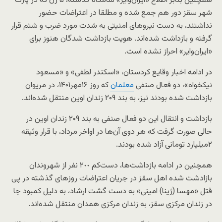
همچنین بنابر اطلاع «ایران‌وایر» شامگاه گذشته، ۵ زن که در پارک
شهر سقز دور هم جمع شده و مطلقا در اعتراضات حضور
نداشتند، به دست نیروهای امنیتی به شدت مورد ضرب و شتم قرار
گرفته و بازداشت شده‌اند. هویت بازداشت شدگان هنوز برای
«ایران‌وایر» احراز نشده است.
در ادامه اخبار وقایع کردستان، «اسکندر لطفی» و «مسعود
نیکخواه»، دو فعال صنفی
معلمان
که روز ۱۶مهر۱۴۰۱، در مریوان
بازداشت شده بودند نیز، به بند ۲۰۹ زندان اوین منتقل شده‌اند.
بازداشت و انتقال این دو فعال صنفی به بند ۲۰۹ زندان اوین در
حالی صورت گرفت که هر دوی آن‌ها در اواخر مرداد، با قرار وثیقه
۲میلیارد تومانی آزاد شده بودند.
همچنین در ادامه بازداشت‌ها، دست‌کم ٢٠٠ نفر از شهروندان
بازادشت‌ شده اهل سقز در جریان اعتراضات روزهای گذشته در پی
قتل «مهسا (ژینا) امینی» به دست گشت ارشاد، به دلیل کمبود جا
در زندان مرکزی سقز، به زندان مرکزی همدان منتقل شده‌اند.