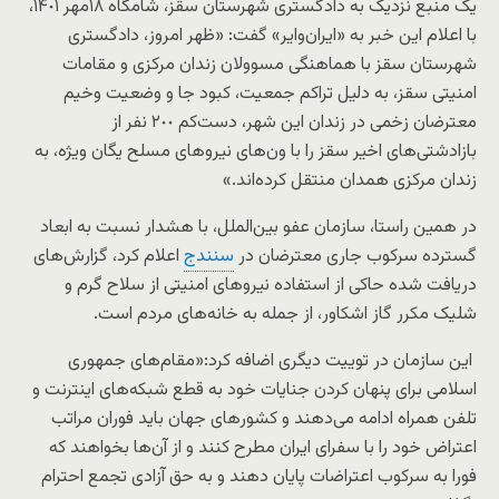
یک منبع نزدیک به دادگستری شهرستان سقز، شامگاه ۱۸مهر ١۴٠١،
با اعلام این خبر به «ایران‌وایر» گفت: «ظهر امروز، دادگستری
شهرستان سقز با هماهنگی مسوولان زندان مرکزی و مقامات
امنیتی سقز، به دلیل تراکم جمعیت، کبود جا و وضعیت وخیم
معترضان زخمی در زندان این شهر، دست‌کم ٢٠٠ نفر از
بازادشتی‌های اخیر سقز را با ون‌های نیروهای مسلح یگان ویژه، به
زندان مرکزی همدان منتقل کرده‌اند.»
در همین راستا، سازمان عفو بین‌الملل، با هشدار نسبت به ابعاد
گسترده سرکو‌ب جاری معترضان در
سنندج
اعلام کرد، گزارش‌های
دریافت شده حاکی از استفاده نیروهای امنیتی از سلاح گرم و
شلیک مکرر گاز اشکاور، از جمله به خانه‌های مردم است.
این سازمان در توییت دیگری اضافه کرد:«مقام‌های جمهوری
اسلامی برای پنهان کردن جنایات خود به قطع شبکه‌های اینترنت و
تلفن همراه ادامه می‌دهند و کشورهای جهان باید فوران مراتب
اعتراض خود را با سفرای ایران مطرح کنند و از آن‌ها بخواهند که
فورا به سرکوب اعتراضات پایان دهند و به حق آزادی تجمع احترام