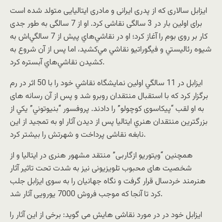
ایزابل سالاری که از پدری ایرانی و مادری ایتالیایی متولد شده است
برای اولین بار در 3 سالگی نقاشی کرد. او از 7 سالگی به طور جدی
کار بر روی بوم را آغاز کرد؛ او در نقاشي‌هاي پيش از 7 سالگي‌اش به
شيوه رئاليستي و فيگوراتيو نقاشي مي‌كشيد، اما پس از آن شروع به
كشيدن نقاشي‌هاي آبستره كرد.
ایزابل در 11 سالگي اولين نمايشگاه نقاشي خود را با 50 اثر در رم
برگزار كرد که با استقبال منتقدان روبرو شد و پس از آن رسانه های
به او لقب “پیکاسوی کوچولو” را دادند. پروفسور “بنيوتوني” يكي از
بزرگترين منتقدان هنري ايتاليا پس از دیدن آثار او به تمجید از این
نابغه نقاشی پرداخت و شهرتش را بیشتر کرد.
همچنین “ویتوریو ازگاربی” منتقد مشهور هنری در ایتالیا و از
شخصیت های محبوب تلویزیونی نیز به شدت تحت تاثیر آثار
هنرمند خردسال قرار گرفت و نگاه جهانیان را به سوی ایزابل جلب
کرد تا آنجا که موجب فروش 7000 یورویی آثار شد.
ایزابل خود در در مورد نقاشی هایش می گوید: برخی از این آثار را