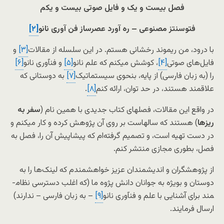
فصل بیست و
یک و
فایل صوتی بیست و
یکم
فتوسنتز مصنوعی
–
ره آورد عصرساز فن آوری نانو
[۲]
با درود، من ریموند رخشانی هستم. در این سلسله از مقالات
[۳]
و
فایل‌­های صوتی
[۴]
، کوشش می­کنم که علم نانو
[۵]
و فن­آوری نانو
[۶]
را (به زبان فارسی) از پایه، بنحوی سیستماتیک
[۷]
به دوستانی که
علاقمند هستند، در حد توان، ارائه کنم
[۸]
.
در واقع این مقالات، فصل­های کتاب جدیدی با همین نام (
سفر به
ریزها
) هستند که سال­هاست بر روی آن پژوهش کرده و کار می­کنم و
در دست تهیه است، و تصمیم گرفته­‌ام که پیشاپیش آن را، فصل به
فصل، بطوری مجازی منتشر کنم.
از پژوهشگران و اندیشمندان عزیز خواهشمندم که لینک‌­ها را به
دوستان و بویژه به جوانان دانش پژوه ما (که اغلب دسترسی نظام­
مند برای آشنایی با علم و فن­آوری نانو
[۹]
– به زبان فارسی – ندارند)
ارسال فرمایند.