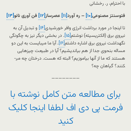
با احترام، ر. رخشانی
فتوسنتز مصنوعی
[۱۰]
–
ره آورد
[۱۱]
عصرساز
[۱۲]
فن آوری نانو
[۱۳]
تا اینجا در مورد برداشت انرژی وافر خورشیدی
[۱۴]
و تبدیل آن به
نیروی برق (الکتریسیته) نوشتم
[۱۵]
. در بخشی دیگر نیز به چگونگی
نگهداشت نیروی برق اشاره داشتم
[۱۶]
. آیا ما می­بایست به این دو
مساله بنحوی جدا از هم بیاندیشیم؟ آیا در طبیعت چیزهایی
هستند که ما از آنها بیاموزیم؟ البته که هست. درختان چه می­
کنند؟ گیاهان چه؟
————————
برای مطالعه متن کامل نوشته با
فرمت پی دی اف لطفا اینجا کلیک
کنید