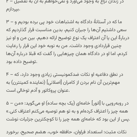
۲ – در زندان نزاع به وجود می‌آورد و نمی‌خواهم به آن به تفصیل
بپردازم.
۳ – ما که در آستانۀ دادگاه به اشتباهات خود پی برده بودیم و
سعی داشتیم آن‌ها را جبران کنیم، بدین مناسبت قرار گذاردیم که
دربارۀ این یا آن اعتراف یک نوع توضیح ارائه دهیم. بین من و او نیز
چنین قراردادی وجود داشت. من به نوبه خود‌ این قرار را رعایت
کردم، اما او در دادگاه‌‌ همان چیزهایی را گفت که قبلا درباره آن‌ها
توضیح داده بود.
۴ – در نطق دفاعیه او نکات ضدکمونیستی زیادی وجود دارد، که
مهم‌ترین آن نام بردن از کامران [اصلانی] (نماینده کمینترن) به
عنوان پروکاتور و آدم توخالی است.
۵ – در روبه‌رویی با [انور] خامه‌ای (یک بچه ساده) او می‌گوید: «من
همه چیز را اعتراف کرده‌ام و به تو هم توصیه می‌کنم اعتراف کنی.»
پس از این بود که خامه‌ای همه چیز را تا کوچکترین جزئیات نوشت.
نکات مثبت: استعداد فراوان، حافظه خوب، هضم صحیح، برخورد