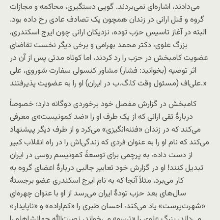
می‌دادند، اشاره‌ای نمی‌بردند. گویی دستگیری، محاکمه و مجازات
گروه و قتل ارانی در زندان همچون یک تصادف عادی رخ داده بود.
البته در آغاز تاسیس حزب توده، نزدیکان ارانی چون ایرج اسکندری،
بزرگ علوی، دکتر محمد بهرامی و برخی دیگر نخست تقاضای
عضویت کامبخش در حزب را رد کردند، اما کوتاه مدتی پس از آن در
اثر توصیه (بخوانید: فشار) مشاور کنسولی سفارت شوروی، علی
علی‌اف (مسئول وقت کا.گ.ب در ایران) او را به عضویت پذیرفتند.»
کامبخش در گزارش مفصل خود برخوردی دوگانه دارد؛ خصوصاً
دربارۀ تقی ارانی که از یک طرف او را «ضد کمونیست»ی معرفی
می‌کند که در زندان «فتنه‌انگیزی» می‌کرد و از طرف دیگر پیشنهاد
می‌کند که نام او را به عنوان فردی که زندگی‌اش را در راه انقلاب کبیر
از دست داده، به پرچمی برای توسعۀ کمونیسم روسی در ایران
تبدیل کنند! او در گزارش خود تعابیر جالبی دربارۀ اعضای گروه به
کار می‌برد، مثلاً آنجا که به نام ایرج اسکندری عضو برجستۀ
سال‌های بعد حزب تودۀ ایران می‌رسد از او با عنوان چهره‌ای
«شهرت‌پرست» یاد می‌کند، احسان طبری را «کم‌اراده» و «ناپایدار»
می‌داند، بزرگ علوی را «ترسو» می‌خواند، نصرت‌الله جهانشاهلو را