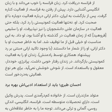
از فرانسه دریافت کرد. زبان فرانسه را خوب می‌داند و با زبان
انگلیسی آشنایی دارد. پیش از رفتن به فرانسه، از فعالیت کناره
گرفت. پس از بازگشت به ایران، دکتر ارانی درباره فعالیت دوباره با او
صحبت کرد. او، نه‌تنها فعالیت کمونیستی را رد کرد، بلکه حتی
فعالیت در سازمان علنی دانشجویان را نیز نپذیرفت. او را سلیمی
[فروهید] که از زمان فعالیت در گذشته با او آشنا بود، لو داد. به این
مناسبت او خیلی قبل از ما توقیف شد. اما به خاطر صحبت او با
دکتر ارانی، او را از شمار ما دانستند (با وجود تاکید ارانی مبتنی بر رد
پیشنهاد همکاری توسط رادمنش). زندان او را به فعالیت
کمونیستی بازگرداند. در زندان رفتار خوبی داشت. پرانرژی، خوددار،
معقول و بااستعداد است. از شوخی خوشش نمی‌آید. برای هر نوع
فعالیتی به‌دردخور است.
احسان طبری؛ باید از استعداد ادبی‌اش بهره برد
متولد مازندران است. از خانواده کم‌درآمدی است. پدرش وکیل
است، دارای تحصیلات متوسطه است. فرانسه، انگلیسی، اندکی
روسی، آلمانی و ترکی می‌داند. توجه ما را به خاطر علاقه‌اش به