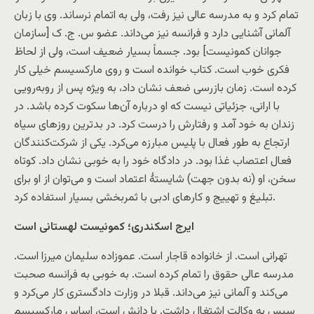
تمام کرد و به مدرسه عالی نیز رفت، ولی به اتمام نرساند. وی با زبان
آلمانی آشنایی دارد و فرانسه نیز می‌داند. عضو س. ج. ک [سازمان
جوانان کمونیست] بود. جسماً بسیار ضعیف است، ولی از لحاظ
فکری خوب است. کتاب خوانده است و روی مارکسیسم خیلی کار
کرده است. زمان بازرسی ضعف نشان داد، به ویژه پس از روبه‌رویی
با ارانی، جزئیاتی نیست که او درباره آن‌ها سکوت کرده باشد. در
زندان به خود آمد و رفتارش را درست کرد. در بد‌ترین روزهای سیاه
ارتجاع به طور فعال با پلیس مبارزه می‌کرد. یکی از شرکت‌کنندگان
فعال اعتصاب غذا بود. در دادگاه خود را به خوبی نشان داد. کوتاه
سخن، او (نه بدون جهت) شایستۀ اعتماد است و می‌توان از او برای
تبلیغ و تهییج و کارهای ادبی با ثمربخشی بسیار استفاده کرد.
ایرج اسکندری؛ کمونیست لهستانی است
تهرانی است. از خانواده قاجار است. عموزاده سلیمان میرزا است.
مدرسه عالی حقوق را تمام کرده است. به خوبی به فرانسه صحبت
می‌کند و آلمانی نیز می‌داند. قبلا در وزارت دادگستری کار می‌کرد و
سپس به وکالت اشتغال داشت. با دانش است، اساس مارکسیسم