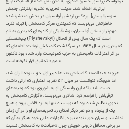
برخواست پرفسور خسرو شاکری، به متن نقل شده از «سايت تاريخ
ايرانی»، اضافه شد. هيئت تحريريه نشريه اينترنتی جنبش
سوسياليستی]. برعکس اردشیر اُوانسیان در بخش منتشرنشده
خاطراتش می‌نویسد که کمینترن هرگز کامبخش را تبرئه نکرد.
مهم‌تر از سخن اُوانسیان، نوشتۀ یکی از کادرهای کمینترن به نام
پلیشفسکی (Plyshevskyi) است که یک سال پس از انحلال
کمینترن، در سال ۱۹۴۴، در سرگذشت کامبخش نوشت: لطمه‌ای که
در اثر اعترافات کامبخش به حزب کمونیست وارد شده بود تاکنون
مورد تحقیق قرار نگرفته است.»
هرچند عبدالصمد کامبخش بعد‌ها دبیر اول حزب توده ایران شد،
اما هیچگاه نتوانست در میان ۵۳ نفر به اعتباری که ارانی داشت
دست یابد بلکه این وابستگی او به شوروی بود که زمینه‌های
ترقی‌اش را فراهم کرد. شاکری می‌نویسد: «گزارش کامبخش به
نحوی تنظیم شده بود که نویسنده تنها به نزد قاضی برود و هیچ
یک از پنجاه و دو نفر دیگر امکان رد تحریف‌های او را در آن زمان
نداشتند و سران حزب توده نیز در اظهارات علنی خود هرگز به آن که
در برخی محافل درونی خویش چون «خیانت» به کامبخش نسبت