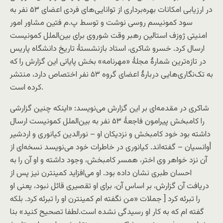
در ارزیابی امکانات بهره‌برداری از توانایی‌های فردی اعضای ۵۳ نفر به
سود کمونیسم روسی نوشت و توسط پ.م فتین مشاور امور
امنیتی ژوزف استالین رهبر وقت شوروی برای بین‌الملل کمونیست
ارسال کرد. خسرو شاکری، استاد بازنشستۀ تاریخ دانشگاه پاریس
در تازه‌ترین شمارۀ مجلۀ «مهرنامه» بخش پایانی این گزارش را که
به تک‌نگاری‌هایی دربارۀ اعضای گروه ۵۳ نفر اختصاص دارد، منتشر
کرده است.
شاکری در مقدمه‌ای بر این گزارش می‌نویسد: «اینکه چنین گزارشی
را کامبخش پیرامون فاجعۀ ۵۳ نفر به بین‌الملل کمونیست ارسال
داشته بود خود کامبخش و نزدیکان او – نورالدین کیانوری و اردشیر
اُوانسیان – گفته‌اند. کیانوری در خاطرات خود می‌نویسد نسخه‌ای از
آن نزد خواهر وی اختر، همسر کامبخش، وجود داشته و او آن را به
احسان طبری نشان داده بود. او می‌افزاید کمینترن نیز پس از
دریافت آن گزارش، بر اساس آن، برای او تقصیری قائل نبود، یعنی او
را تبرئه کرد [ جملات «من نگفته ام کمینترن او را تبرئه کرد. بلکه
گفته ام که به کار او رسیدگی نشده است.لطفا تصحيح کنید» بنا