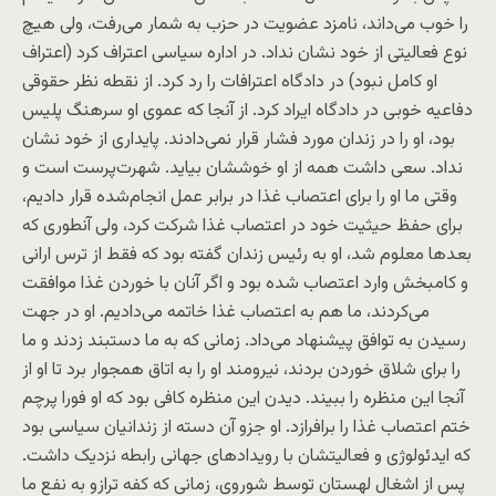
را خوب می‌داند، نامزد عضویت در حزب به شمار می‌رفت، ولی هیچ
نوع فعالیتی از خود نشان نداد. در اداره سیاسی اعتراف کرد (اعتراف
او کامل نبود) در دادگاه اعترافات را رد کرد. از نقطه نظر حقوقی
دفاعیه خوبی در دادگاه ایراد کرد. از آنجا که عموی او سرهنگ پلیس
بود، او را در زندان مورد فشار قرار نمی‌دادند. پایداری از خود نشان
نداد. سعی داشت همه از او خوششان بیاید. شهرت‌پرست است و
وقتی ما او را برای اعتصاب غذا در برابر عمل انجام‌شده قرار دادیم،
برای حفظ حیثیت خود در اعتصاب غذا شرکت کرد، ولی آنطوری که
بعد‌ها معلوم شد، او به رئیس زندان گفته بود که فقط از ترس ارانی
و کامبخش وارد اعتصاب شده بود و اگر آنان با خوردن غذا موافقت
می‌کردند، ما هم به اعتصاب غذا خاتمه می‌دادیم. او در جهت
رسیدن به توافق پیشنهاد می‌داد. زمانی که به ما دستبند زدند و ما
را برای شلاق خوردن بردند، نیرومند او را به اتاق همجوار برد تا او از
آنجا این منظره را ببیند. دیدن این منظره کافی بود که او فورا پرچم
ختم اعتصاب غذا را برافرازد. او جزو آن دسته از زندانیان سیاسی بود
که ایدئولوژی و فعالیتشان با رویدادهای جهانی رابطه نزدیک داشت.
پس از اشغال لهستان توسط شوروی، زمانی که کفه ترازو به نفع ما