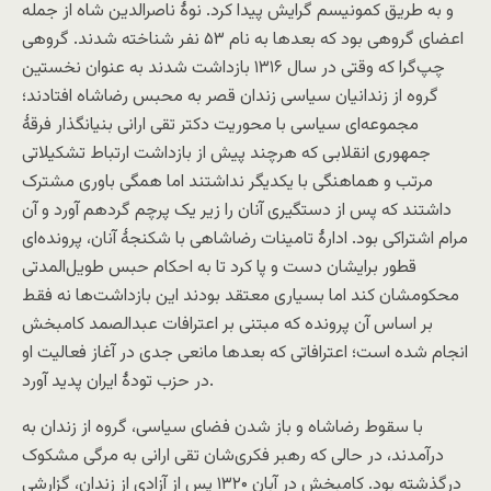
و به طریق کمونیسم گرایش پیدا کرد. نوۀ ناصرالدین ‌شاه از جمله
اعضای گروهی بود که بعدها به نام ۵۳ نفر شناخته شدند. گروهی
چپ‌گرا که وقتی در سال ۱۳۱۶ بازداشت شدند به عنوان نخستین
گروه از زندانیان سیاسی زندان قصر به محبس رضاشاه افتادند؛
مجموعه‌ای سیاسی با محوریت دکتر تقی ارانی بنیانگذار فرقۀ
جمهوری انقلابی که هرچند پیش از بازداشت ارتباط تشکیلاتی
مرتب و هماهنگی با یکدیگر نداشتند اما همگی باوری مشترک
داشتند که پس از دستگیری آنان را زیر یک پرچم گردهم آورد و آن
مرام اشتراکی بود. ادارۀ تامینات رضاشاهی با شکنجۀ آنان، پرونده‌ای
قطور برایشان دست و پا کرد تا به احکام حبس طویل‌المدتی
محکومشان کند اما بسیاری معتقد بودند این بازداشت‌ها نه فقط
بر اساس آن پرونده که مبتنی بر اعترافات عبدالصمد کامبخش
انجام شده است؛ اعترافاتی که بعد‌ها مانعی جدی در آغاز فعالیت او
در حزب تودۀ ایران پدید آورد.
با سقوط رضاشاه و باز شدن فضای سیاسی، گروه از زندان به
درآمدند، در حالی که رهبر فکری‌شان تقی ارانی به مرگی مشکوک
درگذشته بود. کامبخش در آبان ۱۳۲۰ پس از آزادی از زندان، گزارشی