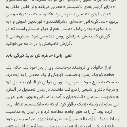
«دارای گرایش‌های فاشیستی» معرفی می‌کند و از خلیل ملکی به
عنوان فردی «عصبی» نام می‌برد. «کمونیست نبودن» مرتضی
یزدی، «سادگی» انور خامه‌ای، «شرافتمندی» نورالدین الموتی و «به
درد بخور» بودن رضا رادمنش هم از دیگر مسائلی است که در
گزارش کامبخش به رفقای روس دیده می‌شود. بخش‌هایی از
گزارش کامبخش را در ادامه می‌خوانید:
تقی ارانی؛ خاطره‌اش نباید تیرگی یابد
او از خانواده‌ای ثروتمند برخاست. وی از پدر خود یک خانه، یک
قطعه کوچک زمین و قسمت کوچکی از یک معدن را به ارث برد.
نخست به خرج خود و سپس با بورس دولتی در آلمان تحصیل کرد
و درجۀ دکترای شیمی را دریافت داشت. در زمان تحصیل در آلمان،
به عضویت سازمان دانشجویان درآمد. با مرتضی علوی، رهبر حزبی
این سازمان رابطه نزدیک برقرار کرد. او که به مارکسیسم علاقه پیدا
کرده بود، آن را به طور جامع مطالعه کرد و در ایران به مناسبت
ارتباط نزدیک با [عبدالحسین] حسابی، ایدئولوژی مارکسیستی خود
را تنظیم کرد. او پیش از فعالیت در حزب، مجلۀ «دنیا» را منتشر