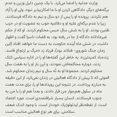
وزارت عدلیه را امضا می‌کرد. با یک چنین دلیل وزین و عدم
برگه‌های دیگر، دادگاهی کردن او با ما امکان‌پذیر نبود، ولی او را آزاد
هم نکردند. پرونده او را پس از دو سال و نیم به دادگاه فرستادند،
زیرا با عدم برگه‌ای علیه او و دفاعیه خوب به عضویت او در حزب
ظنین بودند. او را به شش سال حبس محکوم کردند. او که از حکم
غیرعادلانه دادگاه از جا در رفته بود، به قضات ناسزا گفت و اظهار
داشت، در شش ماه آینده حکومت به دست ما خواهد افتاد (این
زمان جنگ شوروی- فنلاند بود)، فریاد زد «مرگ بر ارتجاع فاسد،
زنده‌باد کمینترن». به خاطر این گفته‌ها او را در اداره سیاسی کتک
زدند، دوباره محاکمه‌اش نمودند، و این بار او را به هفت سال
محکوم کردند. مجموعا او به نُه سال و نیم زندان محکوم شد.
الموتی که تا پیش از دادگاه فعالیتی در زندان نمی‌کرد، از این دقیقه
به مبارزه پرداخت. در نتیجه این رویداد‌ها او را، برای مدت هفت
ماه در سلول هم‌جوار من قرار دادند، و بعداً هم او را با من به
جنوب فرستادند. انسان بسیار شرافتمندی است. مورد اعتماد
است. از نقطه‌نظر ایدئولوژیک خوددار است. با وجود اندک ضعف
سلامتی، برای هر نوع فعالیتی مناسب است.