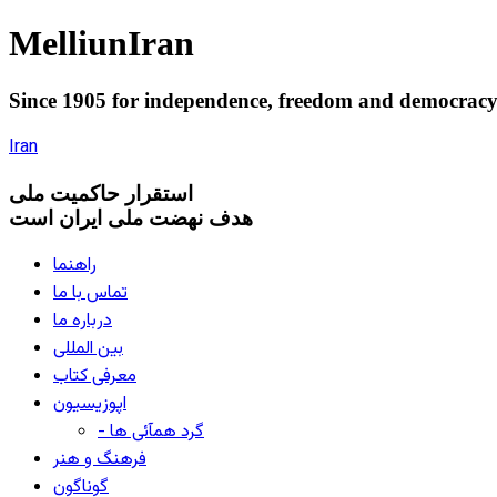
Melliun
Iran
Since 1905 for
independence
,
freedom
and
democrac
Iran
استقرار
حاکميت ملی
هدف نهضت ملی ایران است
راهنما
تماس با ما
درباره ما
بین المللی
معرفی کتاب
اپوزیسیون
- گرد همآئی ها
فرهنگ و هنر
گوناگون