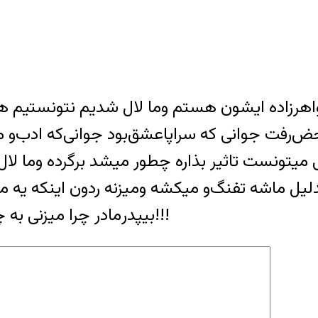
هرزاده ایشون هستم وما لال شدیم نتونستیم هیچ
فت جوانی که سراپا‌عشق‌بود جوانی‌که اد‌ب‌و 
 میتونست تاثیر بذاره چطور میشد برگرده وما لا
لیل ماشه تفنگ‌و میکشه ومیزنه ردون اینکه یه م
بیپدر‌مادر چرا میزنی به چه جرمی منطقی چقدر حقووق میگیری مگه!!!