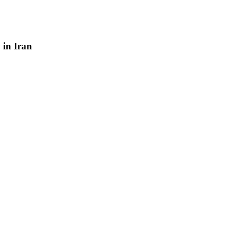
y
in
Iran