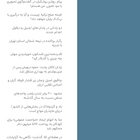
پیام روشن پزشکیان در گفت‌و‌گوی تصویری
با مرد نامرئی: من هستم!
لایحه صلح ترکیه چیست و آیا به درگیری با
پ‌ک‌ک پایان خواهد داد؟
دو زندانی در زندان های اردبیل و دزفول
اعدام شدند
رگبار پراکنده در نیمه شمالی استان تهران
تا شنبه
قدرت‌مندترین تلسکوپ خورشیدی جهان
چه چیزی را آشکار کرد؟
زندان لاکان رشت؛ حمزه درویش پس از
ضرب‌وشتم به بهداری منتقل شد
چاقوی اصیل زنجان زیر فشار فولاد گران و
اجناس تقلبی ارزان
مشهد؛ ۲۰ برابر شدن پلمب واحدهای
صنفی نسبت به سال گذشته
باد و گردوخاک در بخش‌هایی از کشور/
دریای مازندران مواج است
متا به اتهام ایجاد «مزاحمت عمومی» برای
کودکان به پرداخت ۵۶۷ میلیون دلار
محکوم شد
در هفته‌ای که گذشت؛ نگاهی به گزارشات