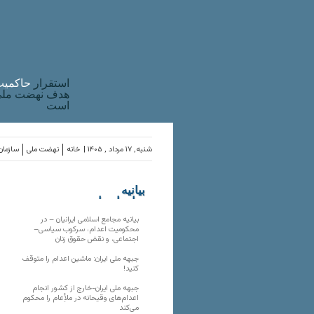
استقرار
حاکميت
هدف نهضت ملی 
است
شنبه, ۱۷ مرداد , ۱۴۰۵ |
خانه
نهضت ملی
سازمان‌
بیانیه
سازمان‌های
ملی
بیانیه مجامع اسلامی ایرانیان – در
محکومیت اعدام، سرکوب سیاسی–
اجتماعی، و نقض حقوق زنان
جبهه ملی ایران: ماشین اعدام را متوقف
کنید!
جبهه ملی ایران-خارج از کشور انجام
اعدام‌های وقیحانه در ملأِعام را محکوم
می‌کند