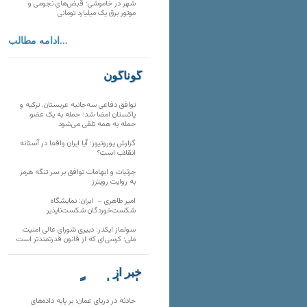
شهر در خاموشی؛ قبض‌های نجومی و
موتور برق یک میلیارد تومانی
ادامه مطالب...
گوناگون
توافق دفاعی سه‌جانبه عربستان، ترکیه و
پاکستان امضا شد؛ حمله به یک عضو،
حمله به همه تلقی می‌شود
گزارش یورونیوز؛ آیا ایران واقعا در آستانه
انقلاب است؟
جزئیات و ابهامات توافق بر سر تنگه هرمز
به روایت رویترز
امیر طاهری – ایران: نمایشگاه
شکست‌خوردگان شکست‌ناپذیر
سولماز ایکدر: دبیری شورای عالی امنیت
ملی؛ کرسی‌ای که از قانون قدرتمندتر است
خبر از
تارنماهای دیگر
حادثه در دریای عمان؛ بر پایه داده‌های