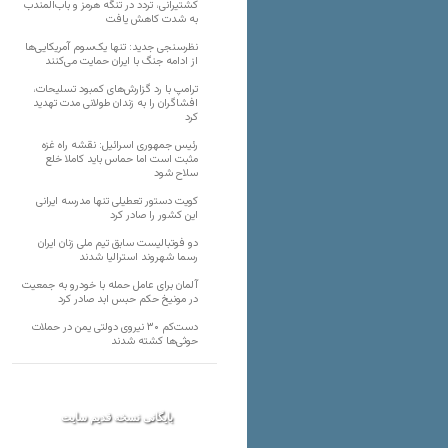
کشتیرانی، تردد در تنگه هرمز و باب‌المندب
به شدت کاهش یافت
نظرسنجی جدید: تنها یک‌سوم آمریکایی‌ها
از ادامه جنگ با ایران حمایت می‌کنند
ترامپ با رد گزارش‌های کمبود تسلیحات،
افشاگران را به زندان طولانی مدت تهدید
کرد
رئیس‌ جمهوری اسرائیل: نقشه راه غزه
مثبت است اما حماس باید کاملا خلع
سلاح شود
کویت دستور تعطیلی تنها مدرسه ایرانی
این کشور را صادر کرد
دو فوتبالیست سابق تیم ملی زنان ایران
رسما شهروند استرالیا شدند
آلمان برای عامل حمله با خودرو به جمعیت
در مونیخ حکم حبس ابد صادر کرد
دست‌کم ۳۰ نیروی دولتی یمن در حملات
حوثی‌ها کشته شدند
بایگانی نسخه قدیم سایت