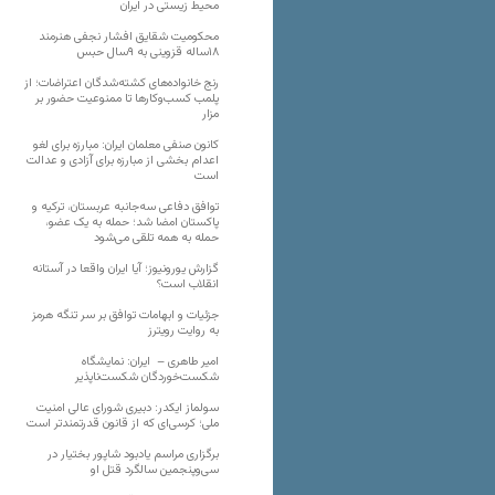
محیط زیستی در ایران
محکومیت شقایق افشار نجفی هنرمند
۱۸ساله قزوینی به ۹سال حبس
رنج خانواده‌های کشته‌شدگان اعتراضات؛ از
پلمب کسب‌وکارها تا ممنوعیت حضور بر
مزار
کانون صنفی معلمان ایران: مبارزه برای لغو
اعدام بخشی از مبارزه برای آزادی و عدالت
است
توافق دفاعی سه‌جانبه عربستان، ترکیه و
پاکستان امضا شد؛ حمله به یک عضو،
حمله به همه تلقی می‌شود
گزارش یورونیوز؛ آیا ایران واقعا در آستانه
انقلاب است؟
جزئیات و ابهامات توافق بر سر تنگه هرمز
به روایت رویترز
امیر طاهری – ایران: نمایشگاه
شکست‌خوردگان شکست‌ناپذیر
سولماز ایکدر: دبیری شورای عالی امنیت
ملی؛ کرسی‌ای که از قانون قدرتمندتر است
برگزاری مراسم یادبود شاپور بختیار در
سی‌وپنجمین سالگرد قتل او