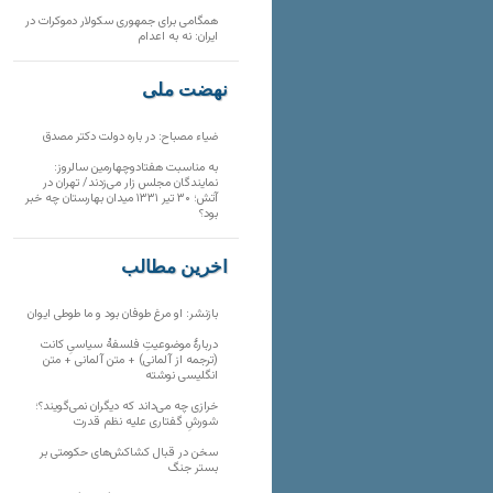
همگامی برای جمهوری سکولار دموکرات در
ایران: نه به اعدام
نهضت ملی
ضیاء مصباح: در باره دولت دکتر مصدق
به مناسبت هفتادوچهارمین سالروز:
نمایندگان مجلس زار می‌زدند/ تهران در
آتش؛ ۳۰ تیر ۱۳۳۱ میدان بهارستان چه خبر
بود؟
آخرین مطالب
بازنشر: او مرغ طوفان بود و ما طوطی ایوان
دربارهٔ موضوعیتِ فلسفهٔ سیاسیِ کانت
(ترجمه از آلمانی) + متن آلمانی + متن
انگلیسی نوشته
خرازی چه می‌داند که دیگران نمی‌گویند؟؛
شورشِ گفتاری علیه نظم قدرت
سخن در قبال کشاکش‌های حکومتی بر
بستر جنگ