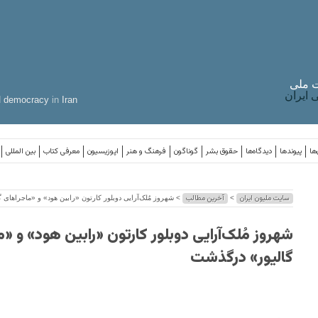
 ملی
ایران
d
democracy
in
Iran
ها
پیوندها
دیدگاه‌ها
حقوق بشر
گوناگون
فرهنگ و هنر
اپوزیسیون
معرفی کتاب
بین المللی
سایت ملیون ایران
آخرین مطالب
>
> شهروز مُلک‌آرایی دوبلور کارتون‌ «رابین هود» و «ماجراهای
شهروز مُلک‌آرایی دوبلور کارتون‌ «رابین هود» و «
گالیور» درگذشت