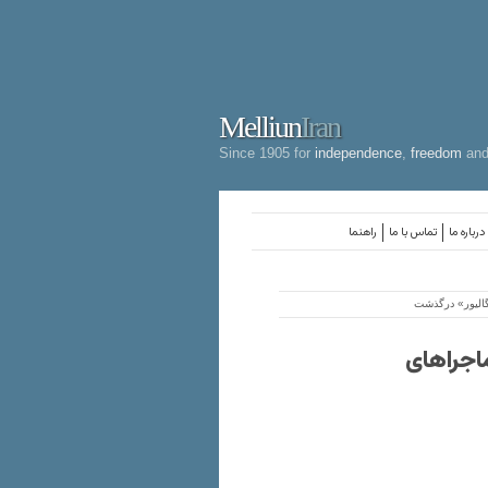
Melliun
Iran
Since 1905 for
independence
,
freedom
an
درباره ما
تماس با ما
راهنما
 گالیور» درگذشت
ماجراهای