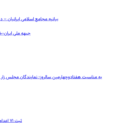
بیانیه مجامع اسلامی ایرانیان 
جبهه ملی ایران-خا
به مناسبت هفتادوچهارمین سالروز: نمایندگان مجلس زار می‌زدند/ تهران در آتش؛ ۳۰ تیر
ثبت ۷۱ اعدام در ژوئیه؛ شمار اعدام‌ها در سال ۲۰۲۶ به دست‌کم ۴۴۴ نفر رسید