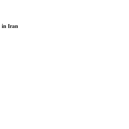
y
in
Iran