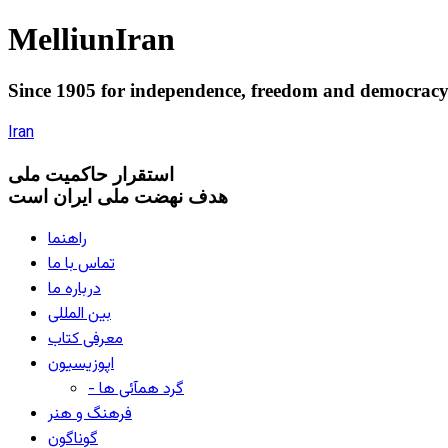
Melliun
Iran
Since 1905 for
independence
,
freedom
and
democrac
Iran
استقرار
حاکميت ملی
هدف نهضت ملی ایران است
راهنما
تماس با ما
درباره ما
بین المللی
معرفی کتاب
اپوزیسیون
- گرد همآئی ها
فرهنگ و هنر
گوناگون