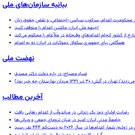
بیانیه سازمان‌های ملی
– در محکومیت اعدام، سرکوب سیاسی–اجتماعی، و نقض حقوق زنان
جبهه ملی ایران: ماشین اعدام را متوقف کنید!
رج از کشور انجام اعدام‌های وقیحانه در ملأِعام را محکوم می‌کند
همگامی برای جمهوری سکولار دموکرات در ایران: نه به اعدام
نهضت ملی
ضیاء مصباح: در باره دولت دکتر مصدق
 ۱۳۳۱ میدان بهارستان چه خبر بود؟
آخرین مطالب
رضایت اولیای دم؛ یک زندانی در میاندوآب از اعدام رهایی یافت
جامعهٔ مدنی ایران: امید در میان ترومای جمعی و ویرانی‌ها