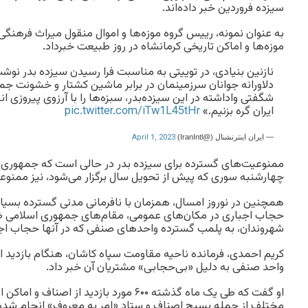
سیزده فروردین خبر داده‌اند.
به عنوان نمونه، رییس گروه موزه‌ها و اموال منقول میراث فرهنگی
موزه‌ها و اماکن تاریخی کرمانشاه در روز طبیعت خبرداد.
نازنین بنیادی، در توییتی به مناسبت فرا رسیدن سیزده بدر نوشت
دلاورانه جوانان سرزمینمان در برابر ماشین کشتار و خشونت جم
شگفتی واداشته در این سیزده‌بدر، سبزه‌ها را با آرزوی پیروزی 
ایران گره بزنیم.»
pic.twitter.com/iTw1L45tHr
April 1, 2023
— ايران اينترنشنال (@IranIntl)
ممنوعیت‌های گسترده برای سیزده بدر در حالی است که جمهوری ا
چهارشنبه سوری که پیش از تحویل سال برگزار می‌شود، نیز ممنوع
همچنین در نوروز امسال، همزمان با نافرمانی مدنی گسترده بسیاری
حجاب اجباری در مکان‌های عمومی، مقام‌‌های جمهوری اسلامی 
شهروندان، به پلمب گسترده واحدهای صنفی که در آنها حجاب اجبا
واحد صنفی به دلیل «بی‌حجابی» مشتریان آن خبر داد.
او گفت که طی یک ماه گذشته ۶۰۰ مورد بازدید از
مختلف از جمله بسیج اصناف و ستاد «امر به معروف» انجام شده و 