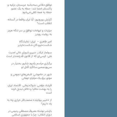
توافق دفاعی سه‌جانبه عربستان، ترکیه و
پاکستان امضا شد؛ حمله به یک عضو،
حمله به همه تلقی می‌شود
گزارش یورونیوز؛ آیا ایران واقعا در آستانه
انقلاب است؟
جزئیات و ابهامات توافق بر سر تنگه هرمز
به روایت رویترز
امیر طاهری – ایران: نمایشگاه
شکست‌خوردگان شکست‌ناپذیر
سولماز ایکدر: دبیری شورای عالی امنیت
ملی؛ کرسی‌ای که از قانون قدرتمندتر است
برگزاری مراسم یادبود شاپور بختیار در
سی‌وپنجمین سالگرد قتل او
شهر در خاموشی؛ قبض‌های نجومی و
موتور برق یک میلیارد تومانی
فرشاد مؤمنی: شوک‌درمانی، اقتصاد ایران
را به بهشت مافیا و دلالان تبدیل کرده
است
از «خیبر یونایتد» محمدباقر خرازی چه به
یاد داریم؟
بازنشر نوشته معروف مصطفی رحیمی در
دوران انقلاب: چرا با جمهوری اسلامی