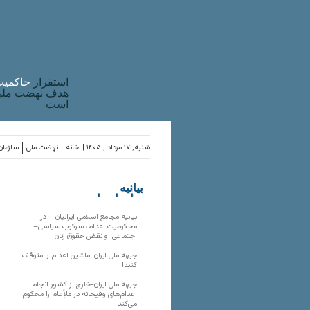
استقرار
حاکميت
هدف نهضت ملی 
است
شنبه, ۱۷ مرداد , ۱۴۰۵ |
خانه
نهضت ملی
سازمان‌
بیانیه
سازمان‌های
ملی
بیانیه مجامع اسلامی ایرانیان – در
محکومیت اعدام، سرکوب سیاسی–
اجتماعی، و نقض حقوق زنان
جبهه ملی ایران: ماشین اعدام را متوقف
کنید!
جبهه ملی ایران-خارج از کشور انجام
اعدام‌های وقیحانه در ملأِعام را محکوم
می‌کند