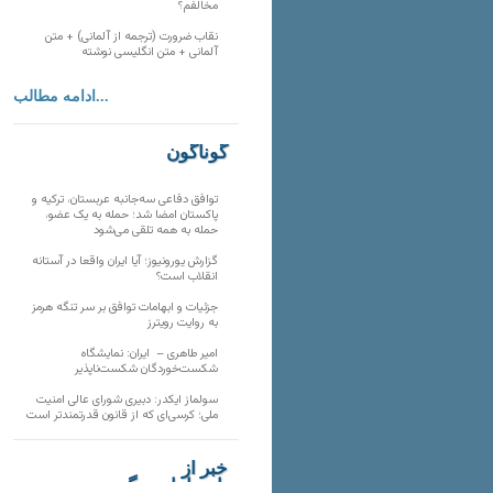
مخالفم؟
نقاب ضرورت (ترجمه از آلمانی) + متن
آلمانی + متن انگلیسی نوشته
ادامه مطالب...
گوناگون
توافق دفاعی سه‌جانبه عربستان، ترکیه و
پاکستان امضا شد؛ حمله به یک عضو،
حمله به همه تلقی می‌شود
گزارش یورونیوز؛ آیا ایران واقعا در آستانه
انقلاب است؟
جزئیات و ابهامات توافق بر سر تنگه هرمز
به روایت رویترز
امیر طاهری – ایران: نمایشگاه
شکست‌خوردگان شکست‌ناپذیر
سولماز ایکدر: دبیری شورای عالی امنیت
ملی؛ کرسی‌ای که از قانون قدرتمندتر است
خبر از
تارنماهای دیگر