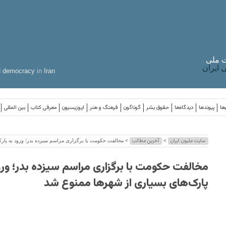
 ملی
ایران
d
democracy
in
Iran
ها
پیوندها
دیدگاه‌ها
حقوق بشر
گوناگون
فرهنگ و هنر
اپوزیسیون
معرفی کتاب
بین المللی
سایت ملیون ایران
آخرین مطالب
>
> مخالفت حکومت با برگزاری مراسم سیزده بدر؛ ورود به پارک
مخالفت حکومت با برگزاری مراسم سیزده بدر؛ ورو
پارک‌های بسیاری از شهرها ممنوع شد