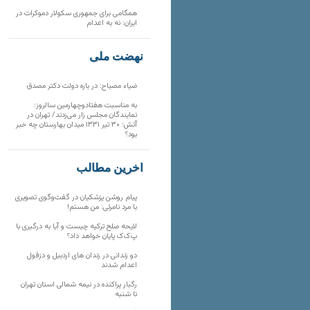
همگامی برای جمهوری سکولار دموکرات در
ایران: نه به اعدام
نهضت ملی
ضیاء مصباح: در باره دولت دکتر مصدق
به مناسبت هفتادوچهارمین سالروز:
نمایندگان مجلس زار می‌زدند/ تهران در
آتش؛ ۳۰ تیر ۱۳۳۱ میدان بهارستان چه خبر
بود؟
آخرین مطالب
پیام روشن پزشکیان در گفت‌و‌گوی تصویری
با مرد نامرئی: من هستم!
لایحه صلح ترکیه چیست و آیا به درگیری با
پ‌ک‌ک پایان خواهد داد؟
دو زندانی در زندان های اردبیل و دزفول
اعدام شدند
رگبار پراکنده در نیمه شمالی استان تهران
تا شنبه