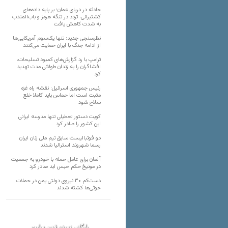
حادثه در دریای عمان؛ بر پایه داده‌های
کشتیرانی، تردد در تنگه هرمز و باب‌المندب
به شدت کاهش یافت
نظرسنجی جدید: تنها یک‌سوم آمریکایی‌ها
از ادامه جنگ با ایران حمایت می‌کنند
ترامپ با رد گزارش‌های کمبود تسلیحات،
افشاگران را به زندان طولانی مدت تهدید
کرد
رئیس‌ جمهوری اسرائیل: نقشه راه غزه
مثبت است اما حماس باید کاملا خلع
سلاح شود
کویت دستور تعطیلی تنها مدرسه ایرانی
این کشور را صادر کرد
دو فوتبالیست سابق تیم ملی زنان ایران
رسما شهروند استرالیا شدند
آلمان برای عامل حمله با خودرو به جمعیت
در مونیخ حکم حبس ابد صادر کرد
دست‌کم ۳۰ نیروی دولتی یمن در حملات
حوثی‌ها کشته شدند
بایگانی نسخه قدیم سایت