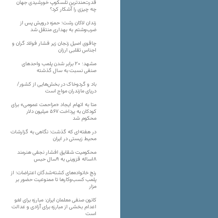
قدرت‌مندترین تلسکوپ خورشیدی جهان
چه چیزی را آشکار کرد؟
زندان لاکان رشت؛ حمزه درویش پس از
ضرب‌وشتم به بهداری منتقل شد
چاقوی اصیل زنجان زیر فشار فولاد گران و
اجناس تقلبی ارزان
مشهد؛ ۲۰ برابر شدن پلمب واحدهای
صنفی نسبت به سال گذشته
باد و گردوخاک در بخش‌هایی از کشور/
دریای مازندران مواج است
متا به اتهام ایجاد «مزاحمت عمومی» برای
کودکان به پرداخت ۵۶۷ میلیون دلار
محکوم شد
در هفته‌ای که گذشت؛ نگاهی به گزارشات
محیط زیستی در ایران
محکومیت شقایق افشار نجفی هنرمند
۱۸ساله قزوینی به ۹سال حبس
رنج خانواده‌های کشته‌شدگان اعتراضات؛ از
پلمب کسب‌وکارها تا ممنوعیت حضور بر
مزار
کانون صنفی معلمان ایران: مبارزه برای لغو
اعدام بخشی از مبارزه برای آزادی و عدالت
است