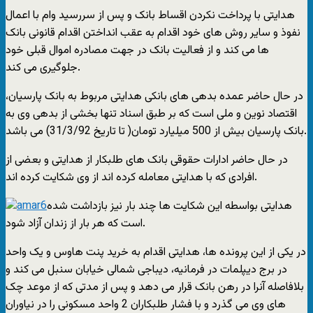
هدایتی با پرداخت نکردن اقساط بانک و پس از سررسید وام با اعمال
نفوذ و سایر روش های خود اقدام به عقب انداختن اقدام قانونی بانک
ها می کند و از فعالیت بانک در جهت مصادره اموال قبلی خود
جلوگیری می کند.
در حال حاضر عمده بدهی های بانکی هدایتی مربوط به بانک پارسیان،
اقتصاد نوین و ملی است که بر طبق اسناد تنها بخشی از بدهی وی به
بانک پارسیان بیش از 500 میلیارد تومان( تا تاریخ 31/3/92) می باشد.
در حال حاضر ادارات حقوقی بانک های طلبکار از هدایتی و بعضی از
افرادی که با هدایتی معامله کرده اند از وی شکایت کرده اند.
هدایتی بواسطه این شکایت ها چند بار نیز بازداشت شده
است که هر بار از زندان آزاد شود.
در یکی از این پرونده ها، هدایتی اقدام به خرید پنت هاوس و یک واحد
در برج دیپلمات در فرمانیه، دیباجی شمالی خیابان سنبل می کند و
بلافاصله آنرا در رهن بانک قرار می دهد و پس از مدتی که از موعد چک
های وی می گذرد و با فشار طلبکاران 2 واحد مسکونی را در نیاوران