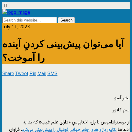
July 11, 2023
آیا می‌توان پیش‌بینی کردنِ آینده
را آموخت؟
Share
Tweet
Pin
Mail
SMS
نشر آسو
سم گلاور
از نوستراداموس تا پل، اختاپوسِ «دارای علم غیب» که بنا به
ادعاها
نتایج بازی‌های جام جهانیِ فوتبال را پیش‌بینی می‌کرد
، فراوان