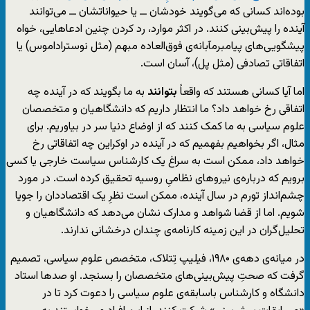
بوده‌اند کسانی که می‌گویند خودشان ــ یا حیواناتشان ــ می‌توانند
آینده را پیش‌بینی کنند. در اکثر موارد، رد کردن چنین ادعاهایی، خواه
پیشگویی‌های پیامبرمآبانه‌ی فوق‌العاده مبهم (مثل نوستراداموس) یا
اتفاقاتی تصادفی (مثل پل)، آسان است.
اما آیا کسانی هستند که واقعاً
بتوانند
به ما بگویند که در آینده چه
اتفاقی رخ خواهد داد؟ ما انتظار داریم که دانشگاهیان و متخصصان
علوم سیاسی به ما کمک کنند که از اوضاع دنیا سر در بیاوریم. برای
مثال، اگر بخواهیم بفهمیم که در آینده در اوکراین چه اتفاقاتی رخ
خواهد داد، ممکن است به سراغ یک کارشناس سیاست خارجی یا کسی
برویم که درباره‌ی نیروهای نظامیِ روسیه تحقیق کرده است. در مورد
چشم‌انداز تورم در سال آینده، ممکن است نظرِ یک اقتصاددان را جویا
شویم. اما از قضا شواهد و مدارک نشان می‌دهد که دانشگاهیان و
تحلیل‌گران در این زمینه کارنامه‌ی چندان درخشانی ندارند.
در میانه‌ی دهه‌ی ۱۹۸۰، فیلیپ تِتلاک، متخصص علوم سیاسی، تصمیم
گرفت که صحتِ پیش‌بینی‌های متخصصان را بسنجد. او صدها استاد
دانشگاه و کارشناس باسابقه‌ی علوم سیاسی را دعوت کرد تا در