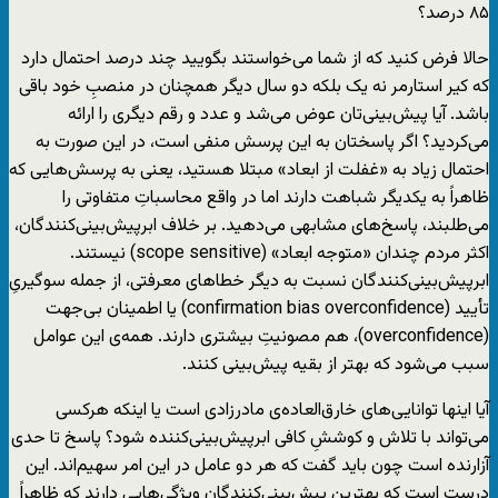
۸۵ درصد؟
حالا فرض کنید که از شما می‌خواستند بگویید چند درصد احتمال دارد
که کیر استارمر نه یک بلکه دو سال دیگر همچنان در منصبِ خود باقی
باشد. آیا پیش‌بینی‌تان عوض می‌شد و عدد و رقم دیگری را ارائه
می‌کردید؟ اگر پاسختان به این پرسش منفی است، در این صورت به
احتمال زیاد به «غفلت از ابعاد» مبتلا هستید، یعنی به پرسش‌هایی که
ظاهراً به یکدیگر شباهت دارند اما در واقع محاسباتِ متفاوتی را
می‌طلبند، پاسخ‌های مشابهی می‌دهید. بر خلاف ابرپیش‌بینی‌کنندگان،
اکثر مردم چندان «متوجه ابعاد» (
scope sensitive
) نیستند.
ابرپیش‌بینی‌کنندگان نسبت به دیگر خطاهای معرفتی، از جمله سوگیریِ
تأیید (
confirmation bias overconfidence
) یا اطمینان بی‌جهت
(
overconfidence
)، هم مصونیتِ بیشتری دارند. همه‌ی این عوامل
سبب می‌شود که بهتر از بقیه پیش‌بینی کنند.
آیا اینها توانایی‌های خارق‌العاده‌ی مادرزادی است یا اینکه هرکسی
می‌تواند با تلاش و کوششِ کافی ابرپیش‌بینی‌کننده شود؟ پاسخ تا حدی
آزارنده است چون باید گفت که هر دو عامل در این امر سهیم‌اند. این
درست است که بهترین پیش‌بینی‌کنندگان ویژگی‌هایی دارند که ظاهراً