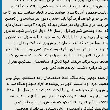
«مسابقات پیش‌بینی» شرکت کنند. از این افراد می‌خواستند به
پرسش‌هایی نظیر این بیندیشند که چه کسی در انتخابات آینده‌ی
ریاست‌جمهوریِ آمریکا پیروز خواهد شد، یا اتحاد جماهیر شوروی تا چه
زمانی دوام خواهد آورد. آنها باید احتمال وقوع هر پیشامدی را تخمین
می‌زدند. برای مثال، یک نفر ممکن بود که بگوید ۳۰ درصد احتمال دارد
که اتحاد جماهیر شوروی قبل از سال ۱۹۹۰ دچار فروپاشی شود. به مرور
زمان، این پیش‌بینی‌ها را با واقعیت ‌سنجیدند تا به میزان صحتشان پی
برند. معلوم شد که متخصصان در پیش‌بینیِ اتفاقات چندان مهارتی
ندارند. حاصل کارِ بسیاری از آنها درست مثل کسی بود که صرفاً به‌طور
تصادفی گمانه‌زنی کند. شامپانزه‌ای را در نظر بگیرید که به سوی یک
هدف دارت پرتاب می‌کند؛ تنها اندکی از متخصصان عملکردی بهتر از
این شامپانزه داشتند، آن هم فقط کمی بهتر.
از همه مهم‌تر اینکه تتلاک فقط متخصصان را به مسابقاتِ پیش‌بینی
دعوت نکرد. او با انتشار آگهی‌ در روزنامه‌ها افراد کنجکاوِ علاقه‌مند به
پیش‌بینیِ آینده را هم به این رقابت‌ها دعوت کرد. در سال اول، ۳۲۰۰
نفر در این مسابقات شرکت کردند. مدتی پس از آغاز این رقابت‌ها،
تتلاک از الگوریتمی استفاده کرد که به پیش‌بینی‌های دقیق‌ترین
پیش‌بینی‌کنندگان اهمیت و ارزشِ بیشتری می‌داد. او همچنین