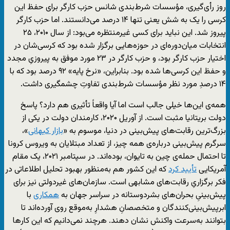
روز رأی‌گیری، مؤسسات شرط‌بندی شانس حزب کارگر برای حفظ این
کرسی را یک به شش یعنی تنها ۱۴ درصد می‌دانستند. اما حزب کارگر
پیروز شد. این نباید برای کسی غیرمنتظره می‌بود: از سال ۲۰۱۰، ۲۵
انتخابات میان‌دوره‌ای در حوزه‌هایی برگزار شده بود که کرسی‌شان در
اختیار حزب کارگر بود، و حزب کارگر در ۲۳ مورد موفق به پیروزیِ مجدد
و حفظ این کرسی‌ها شده بود. بنابراین، «نرخ پایه» ۹۲ درصد بود که با
۱۴ درصدِ مورد نظر مؤسسات شرط‌بندی تفاوتِ چشمگیری داشت.
همه‌ی این‌ها خیلی جالب است اما آیا واقعاً تأثیری هم دارد؟ پاسخ
دولت بریتانیا مثبت است. از آوریل ۲۰۲۰، کارمندان دولت در یکی از
بزرگ‌ترین رقابت‌های پیش‌بینی در دنیا، موسوم به «
بازار کیهانی
»،
سرگرم پیش‌بینی درباره‌ی همه چیز، از تعداد مبتلایان به ویروس کرونا
تا احتمال حمله‌ی چین به تایوان، بوده‌اند. در سپتامبر ۲۰۲۱، یک مقام
آمریکایی
تأیید کرد
که این کشور هم به‌منظور بهبود تحلیل اطلاعاتی در
فکر برگزاریِ رقابت‌های مشابهی است. سازمان‌های غیردولتی نیز برای
پیش‌بینیِ بحران‌های بشردوستانه در سراسر جهان به
همکاری
با
ابرپیش‌بینی‌کنندگان و متخصصانِ هشدارِ به‌موقع روی آورده‌اند تا
بتوانند به‌سرعت واکنش نشان دهند. هرچند نمی‌دانیم که این کارها