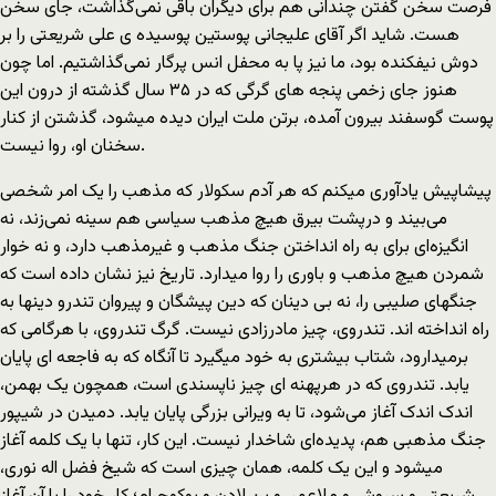
فرصت سخن گفتن چندانی هم برای دیگران باقی نمی‌گذاشت، جای سخن
هست. شاید اگر آقای علیجانی پوستین پوسیده ی علی شریعتی را بر
دوش نیفکنده بود، ما نیز پا به محفل انس پرگار نمی‌گذاشتیم. اما چون
هنوز جای زخمی پنجه های گرگی که در ٣۵ سال گذشته از درون این
پوست گوسفند بیرون آمده، برتن ملت ایران دیده میشود، گذشتن از کنار
سخنان او، روا نیست.
پیشاپیش یادآوری میکنم که هر آدم سکولار که مذهب را یک امر شخصی
می‌بیند و درپشت بیرق هیچ مذهب سیاسی هم سینه نمی‌زند، نه
انگیزه‌ای برای به راه انداختن جنگ مذهب و غیرمذهب دارد، و نه خوار
شمردن هیچ مذهب و باوری را روا میدارد. تاریخ نیز نشان داده است که
جنگهای صلیبی را، نه بی دینان که دین پیشگان و پیروان تندرو دینها به
راه انداخته اند. تندروی، چیز مادرزادی نیست. گرگ تندروی، با هرگامی که
برمیدارود، شتاب بیشتری به خود میگیرد تا آنگاه که به فاجعه ای پایان
یابد. تندروی که در هرپهنه ای چیز ناپسندی است، همچون یک بهمن،
اندک اندک آغاز می‌شود، تا به ویرانی بزرگی پایان یابد. دمیدن در شیپور
جنگ مذهبی هم، پدیده‌ای شاخدار نیست. این کار، تنها با یک کلمه آغاز
میشود و این یک کلمه، همان چیزی است که شیخ فضل اله نوری،