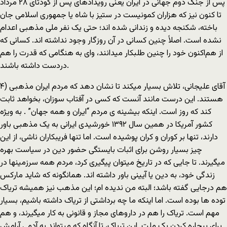
پس از جنگ دوم جهانی در ایران یعنی رویدادهای پس از کودتای ۲٨ مرداد
تا کنون نیز که هزاران کمونیست در ستیز با شاه یا جمهوری اسلامی جان
باخته، شکنجه دیده و زندانی شده اند؛ حتی یک نفر ملی مذهبی اعدام
نشده است. اصلاً چنین کسانی در آن روزگار وجود نداشته اند. کسانی که
از هم‌اکنون خود را چنین طلبکار میدانند، وای به هنگامی که قدرت را هم
دردست داشته باشند.
۴) آقای علیجانی، تلاش بسیار میکند تا نشان دهد که مردم ایران مذهبی
هستند. این درست مانند آنست که کسی در آفتاب سوزان، بخواهد ثابت
کند که روز است. اینکه بیشینه ی مردم “ایران و همه جهان” . به ویژه
کشور آمریکا در همین سال ۱٣۹۲ خورشیدی ایرانی به یک مذهبی باور
دارند، تنها بر کوران و کران پوشیده است. اما تنها فریبکاران ناشی، از این
چیز بسیار روشن برای اثبات بایستگی حضور دین در سیاست بهره
میگیرند. تا جایی که در تاریخ میتوان پیگیری کرد، مردم همه سرزمینها در
زندگی خود، به دین یا آیینی باور داشته اند. همانگونه که شاید مارکس
هم درجایی گفته باشد؛ البته من ندیده ‌ام؛ این مذهب نیز همیشه تریاک
توده‌ ها بوده است. اما اینکه ما چه برداشتی از تریاک داشته باشیم، بسیار
مهم است. تریاک را هم در داروهای مجاز و قانونی به کار میگیرند، و هم
برای بیچاره کردن یک ملت. این تریاک، تا آنگاه که میتواند به آدمی آرامش