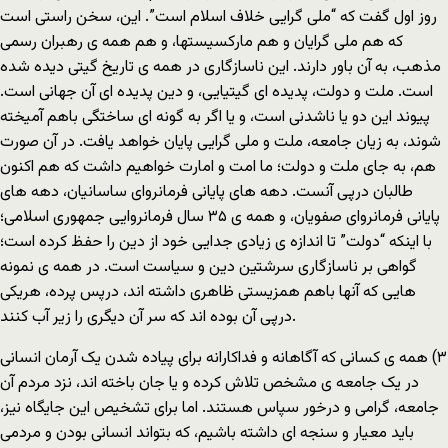
روز اول گفت که “ملی گرایی خلاف اسلام است”. این، سخن راستی است
که هم ملی گرایان و هم مارکسیستها، و هم همه ی رهبران رسمی
مذهب، به آن باور دارند. این ناسازگاری در همه ی تاریخ گیتی دیده شده
است. ملت و دولت، پدیده ای گیتیایی، و دین پدیده ای آن جهانی است.
پیوند این دو یا ناشدنی است، و یا اگر به گونه ای ساختگی باهم آمیخته
شوند، به زیان جامعه، ملت و ملی گرایی پایان خواهد یافت. در آن صورت
هم، به جای ملت و دولت؛ ما امت و امارت خواهیم داشت که هم اکنون
طالبان درپی آنست. دهه های پایانی فرمانروای ساسانیان، دهه های
پایانی فرمانروای صفویان، و همه ی ٣۵ سال فرمانروایی جمهوری اسلامی؛
با اینکه “دولت” تا اندازه ی زیادی جدایی خود از دین را حفظ کرده است؛
گواهی بر ناسازگاری سرشتین دین و سیاست است. در همه ی نمونه
هایی که آنها باهم همزیستی ظاهری داشته اند، درپس پرده، هریکی
درپی آن بوده اند که سر آن دیگری را زیر آب کنند.
٣) همه ی کسانی که آگاهانه و فداکارانه برای پیاده شدن یک آرمان انسانی
در یک جامعه ی مشخص تلاش کرده و یا جان باخته اند، نزد مردم آن
جامعه، گرامی و درخور سپاس هستند. اما برای تشخیص این جایگاه نیز،
باید معیار و سنجه ای داشته باشیم، که بتواند انسانی بودن و مردمی