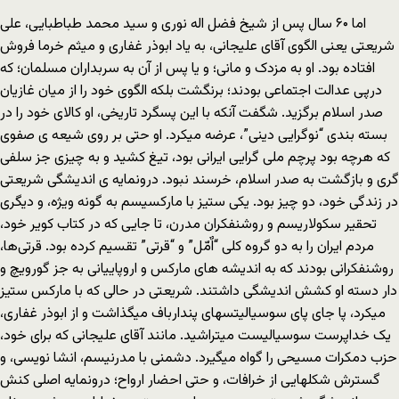
اما ۶۰ سال پس از شیخ فضل اله نوری و سید محمد طباطبایی، علی
شریعتی یعنی الگوی آقای علیجانی، به یاد ابوذر غفاری و میثم خرما فروش
افتاده بود. او به مزدک و مانی؛ و یا پس از آن به سربداران مسلمان؛ که
درپی عدالت اجتماعی بودند؛ برنگشت بلکه الگوی خود را از میان غازیان
صدر اسلام برگزید. شگفت آنکه با این پسگرد تاریخی، او کالای خود را در
بسته بندی “نوگرایی دینی”، عرضه میکرد. او حتی بر روی شیعه ی صفوی
که هرچه بود پرچم ملی گرایی ایرانی بود، تیغ کشید و به چیزی جز سلفی
گری و بازگشت به صدر اسلام، خرسند نبود. درونمایه ی اندیشگی شریعتی
در زندگی خود، دو چیز بود. یکی ستیز با مارکسیسم به گونه ویژه، و دیگری
تحقیر سکولاریسم و روشنفکران مدرن، تا جایی که در کتاب کویر خود،
مردم ایران را به دو گروه کلی “اٌمّل” و “قرتی” تقسیم کرده بود. قرتی‌ها،
روشنفکرانی بودند که به اندیشه های مارکس و اروپاییانی به جز گورویچ و
دار دسته او کشش اندیشگی داشتند. شریعتی در حالی که با مارکس ستیز
میکرد، پا جای پای سوسیالیتسهای پندارباف میگذاشت و از ابوذر غفاری،
یک خداپرست سوسیالیست میتراشید. مانند آقای علیجانی که برای خود،
حزب دمکرات مسیحی را گواه میگیرد. دشمنی با مدرنیسم، انشا نویسی، و
گسترش شکلهایی از خرافات، و حتی احضار ارواح؛ درونمایه اصلی کنش