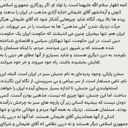
ائمه اطهار سلام الله علیهما است، یا تولد او. اگر روزگاری جمهوری اسلامی
کنونی و آرمانشهر آقای علیجانی اجازه آزادی مذهب در ایران را بدهند و
پرده ها بالا برود، آنگاه شاید چیزهایی آشکار شود که آقای علیجانی هرگز
جرأت نزدیک شدن “ملی مذهبی” ها به سیاست را در سر نپروراند. در
ایران هم، تنها بیخبران چنین می اندیشند که حکومت ایران یک حکومت
دینی است. در این حکومت، تنها تبهکاران سیاسی و اقتصادی شناخته
شده هستند که بر شیپور دین میدمند. مردم، با اینکه مسلمان یا
باورمند به دین دیگری هستند و شاید بسیاری از آنها عطای هر دینی را به
لقایش بخشیده باشند، راه خود میروند و خر خود میرانند.
سخن پایانی، وجود پدیده‌ای به نام جنبش سبز در ایران است. البته، این
نام، نامی مستعار است، از سر بینامی و بی سرپرستی. از نگاه این نگارنده،
استخوابندی این جنبش، تا اندازه بسیار سیمای آینده ایران را خواهد
ساخت. اما این جنبش، تنها چیزی که نیست، مذهبی بودن آنست. کسی
دودل نیست که بیشینه کسانی زیر آن پارچه های سبز به چرخش درآمده
بودند، مسلمان هستند. نزدیک به همه آنها؛ مردم و جوانانی عادی؛ و تنها
اندکی از آنها هماندیش آقای علیجانی هستند. اما آنها نه درپی یک
جمهوری اسلامی دیگر هستند و نه درپی نظامی که آقای علیجانی و شرکای