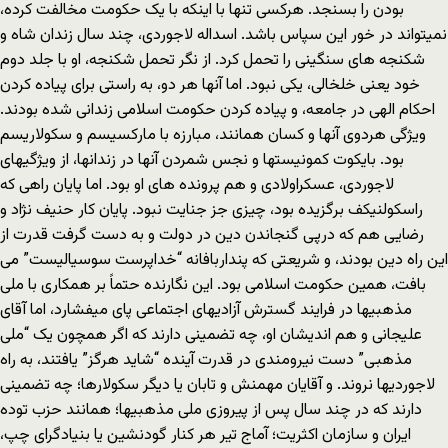
بودن را بسنجد. هرکسی تنها با اینکه با یک حکومت مخالفت کرده،
نمیتواند در خور این سپاس باشد. اسداله لاجوردی، چند سال زندان شاه و
شکنجه های سنگینی را تحمل کرد. از نگر تحمل شکنجه، او با جلد دوم
خود یعنی خلخالی، یکی نبود. اما آنها هر دو، به راستی برای پیاده کردن
احکام الهی در جامعه، و پیاده کردن حکومت اسلامی زندانی شده بودند.
ویژگی هردوی آنها و کسان همانند، مبارزه با مارکسیسم و سکولاریسم
بود. بایکوت کمونیستها و نجس شمردن آنها در زندانها، از ویژگیهای
لاجوردی، عسکراولادی و هم پرونده های او بود. اما پایان راهی که
راسکولنیکف برگزیده بود، چیزی جز جنایت نبود. پایان کار حنیف نژاد و
رضایی هم که درپی گنجاندن دین در دولت و به دست گرفت قدرت از
این راه دین بودند، و شریعتی که پنداربافانه “خداپرست سوسیالیست” می
بافت، همین حکومت اسلامی بود. این نگارنده حتماً بر همکاری با ملی
مذهبیها در فرایند گسترش آزادیهای اجتماعی پای میفشارد، اما آقای
علیجانی و هم اندیشان او، چه تضمینی دارند که اگر همچون یک “ملی
مذهبی” دست نیرومندی در قدرت آینده “شاید هرگز” یافتند، به راه
لاجوردیها نروند. و آقایان مهمنش و تابان یا دیگر سکولارها؛ چه تضمینی
دارند که در چند سال پس از پیروزی ملی مذهبیها؛ همانند حزب توده
ایران و سازمان اکثریت؛ آماج تیر هر کنار گودنشین یا بنیادگرای چپ،