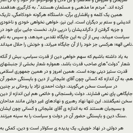
شریعتی و سروش و ملاعمر، و بن لادن و بوکوحرام؛ کار خود را با آن آغاز
کرده اند. “مردم ما مذهبی و مسلمان هستند”. به کارگیری هدفمند
همین یک کلمه و پافشاری برآن، خاستگاه هرگونه خودکامگی، تاریک
اندیشی و ستم بر دیگران است. این نیز، خواهی نخواهی خودی و ناخودی
و جزیه گرفتن از دگراندیشان را درپی دارد. نخست جایی برای خود در
سیاست میبابد، پس از آن به این جایگاه تقدس میدهد، و سپس به نام
نامی الهه؛ هرکسی جز خود را از آن جایگاه میراند، و خونش را حلال میداند.
به یاد داشته باشیم که سهم خواهی دین از قدرت سیاسی، بیش از آنکه
شعار “دولت”های صاحب قدرت باشد، همواره شعار بخشی از جنبشهای
قدرت ستیز دینی بوده است. همین امروز و در همین جمهوری اسلامی
هم، به آن اندازه که کسانی چون آقای علیجانی از دین و بایستگی حضور آن
در سیاست سخن می‌گویند، دولت احمدی نژاد یا روحانی بر چنین
جایگاهی پای نمی فشارند. دولت رفسنجانی و خاتمی هم این اندازه از دین
سخن نمیگفتند. این تنها نهاد رهبری و نهادهای غیر دولتی مانند مداحان
و بسیجیان هستند که به اندازه ی آقای علیجانی و کسانی چون ایشان
سنگ دین و بایستگی حضور آن در دولت و سیاست را به سینه میزنند.
هر دولتی در نهاد خویش، یک پدیده ی سکولار است و دین، کمکی به