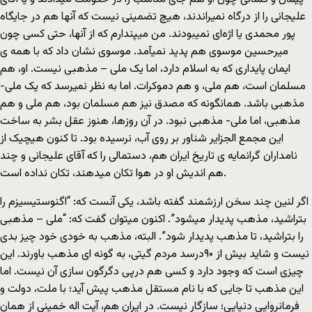
علیجانی را از درگاه نمیراندند، هیچ تضمینی نیست که آنها هم در جایگاه
پور محمدی یا اژه‌ای نمیبودند. من میپندارم که از آنها، حتی کسی چون
میرحسین موسوی هم پدید نمیآمد. موسوی نشان داد که با همه ی
ایمان پایداری که به اسلام دارد، اما یک ملی – مذهبی نیست. او، هم
مسلمان است، هم ملی، و هم دموکرات. اما به نظر نمیرسد که یک ملی-
مذهبی باشد. همانگونه که مصدق نیز هم مسلمان بود، هم ملی و هم
مذهبی، اما ملی- مذهبی نبود. در آن روزها، هنوز عقل بشر به ساخت
این مجمع الجزایر شناور بر روی آب، نرسیده بود. تا کنون هیچیک از
نامداران گرانمایه ی تاریخ ایران هم، دستمالی را که آقای علیجانی و چند
هم اندیش او در هوا تکان میدهند، تکان نداده است.
اگر لنین چند سخن ارزشمند گفته باشد، یکی آنست که: “اگنوستیسیزم را
بتراشید، مذهب پدیدار میشود”. اکنون میتوان گفت که: “ملی – مذهبی
را بتراشید، تا مذهب پدیدار شود”. البته، مذهب به خودی خود چیز بدی
نیست و شاید بیش از ۹۰درسد مردم گیتی، به گونه ای مذهب باورند. این
چیزی است که وجود دارد و کسی هم درپی دگرگون سازی آن نیست. اما
این مذهب تا جایی که با نام مستقل مذهب پیش آید؛ با ملت، دولت و
فرمانروایی دنیایی؛ سازگار نیست. در ایران هم، آیت اله خمینی از همان