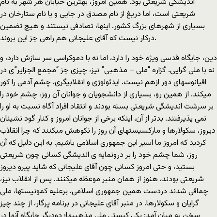
اندیشگی شریعتی بود. همین امروز، بهترین خیابان هر شهر به نام
شریعتی است، اما دریغ از نام مصدق در جایی و یا نام ستارخان در
بسیاری از شهرهای بزرگ کشور. اینها، تصادفی نیستند و هیچ تضمین
درکار نیست که آقای علیجانی هم راهی جز این بروند.
دین، جایگاه قدسی ویژه خود را دارد، اما نه با دموکراسی سر سازش دارد، و
نه با ملی گرایی. گزاره “ملی – مذهبی” نیز، چیزی جز “مجمع الجزایر”ی در
اقیانوسهای دور ازهم نیست. ایدئولوژی و انقلابیگری، چشم آدمی را کور
میکند. از همین رو، بسیاری از دانشجویان و جوانان آن روز، چشم خود را
بر سرشت اندیشگی شریعتی بسته بودند و انتقاد افراد آگاه نسبت به او را
نمی پذیرفتند. بدتر از آن، اینکه برخی از جوانان امروز و کنار گود نشینان
دیروز، سکولارها و مارکسیستهای آن روز را نکوهش میکنند که چرا انقلاب
کردید که امروز ما اسیر این جمهوری اسلامی باشیم. به این دلیل که آن
روز، شما چشم خود را بر درونمایه ی اندیشگی کسانی چون شریعتی
بستید، و حتی امروز کسانی چون آقای علیجانی که شاید پیرو دیروز
شریعتی بودند، هنوز از همان منبر موعظه میکنند. پس از انقلاب نیز،
چماقی شدند دردست همین جمهوری اسلامی، برعلیه کمونیستها، ملی
گرایان و سکولارها. در منبر آقای علیجانی در برنامه پرگار، از چند چیز
سخن به میان آمد: یکی کیستی ملی مذهبیها؛ دودیگر جایگاه آنها در