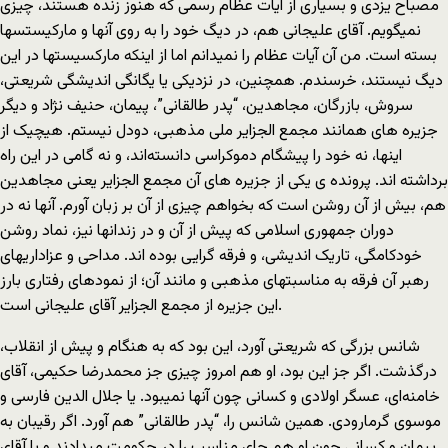
مصباح یزدی و بسیاری از آیات عظام رسمی که هنوز زنده هستند، چیزی
نمیگویم. آقای علیجانی هم، در دیگ خود را به روی آنها و مارکیستسها
بسته است. من آن آیات عظام را نمیدانم اما از اینکه مارکسیستها در این
دیگ نیستند، خرسندم. همچنین، در نزدیکی یا یگانگی اندیشگی شریعتی،
سروش، بازرگان، مجاهدین، “پدر طالقانی”، پیمان، حنیف نژاد و دیگر
جزیره‌ های همانند مجمع الجزایر ملی مذهبی، دودل نیستم. هیچیک از
اینها، نه خود را پیشگام دموکراسی دانسته‌اند، و نه گامی در این راه
برداشته اند. پرونده ی یکی از جزیره‌ های آن مجمع الجزایر یعنی مجاهدین
هم، بیش از آن روشن است که بخواهم چیزی از آن بر زبان آورم. آنها نه در
دوران جمهوری اسلامی که پیش از آن و در زندانها نیز، نماد روشن
خودکامگی، تاریک اندیشی، و فرقه گرایی بوده اند. مداحی و عزاداریهای
رهبر آن فرقه به مناسبتهای مذهبی و مانند آن؛ از نمودهای رفتاری بارز
این جزیره از مجمع الجزایر آقای علیجانی است.
شانس بزرگی که شریعتی آورد، این بود که به هنگام و پیش از انقلاب،
درگذشت. اگر جز این بود، او هم امروز چیزی جز محمدرضا حکیمی، آقای
خامنه‌ای، عسگر اولادی و کسانی چون آنها نمیبود. یا جلال الدین فارسی و
موسوی گرمارودی. همین شانس را، “پدر طالقانی” هم آورد. اگر رقیبان به
پیمان و کسانی چون او هم جای مناسب را در حکومت میدادند و یا آقای