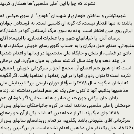
نشوند که چرا با این “ملی مذهبی”ها همکاری کردید.
شهیدتراشی و ساختن طوماری از شهیدان “خودی”؛ از سوی هرکس که
باشد؛ نه تنها افتخار نیست، که گونه ای کاسبی است. نه فرستادن جوانان
ایرانی روی مین افتخار است، و نه به سوی مرگ فرستادن آنها در کشتارگاه
مرصاد، آمل، یا خیابانهای شهر، و یا عملیات انتحاری. با اینهمه؛ آقای
علیجانی، صدای طبل دیگران را به حساب گلوی رسای خویش میگذارد. او با
بادی در غبغب، از نقش و جایگاه ملی مذهبیها در زندانها و اعدام شدنها
در چند دهه و یا چند سال گذشته سخن به میان میآورد. این درحالی
است که او هنوز هم اعضای آن مجمع الجزایر سرگردانی خویش را معرفی
نکرده است تا بتوان ردپای انها را در این زندانها و اعدامها یافت. اگر آنگونه
که ایشان میگوید سال ۱٣۷٨ را سرآغاز دوران تاریخی بزرگ! پیدایش ملی
مذهبیها بدانیم، آنها تا کنون حتی یک نفر هم اعدامی نداشته اند. زنده
یادان جان برکفی چون هدی صابر و هاله سحابی؛ اگر خوشان هم
خودشان را ملی مذهبی بدانند؛ البته در گروه جانباختگان سالهای پس از
۱٣٨٨ جای میگیرند. اگر از مجاهدین که شاید یکی از آن جزیره‌های
سرگردانی آقای علیجانی باشد بگذریم، در تمام رویدادهای سالهای پس از
۶۰ تا ٨٨، حتی یک نفر ملی مذهبی اعدام نشده است. در بزرگترین رویداد