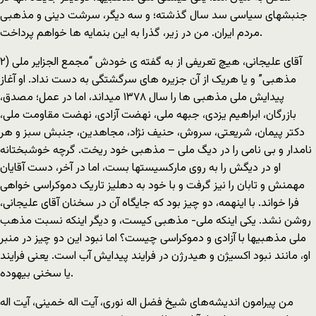
جنبشهای سیاسی سد سال گذشته؛ و سه دیگر، سرشت دینی و مذهبی
مردم ایران. من در زیر، گذرا به این بنمایه ها خواهم پرداخت.
۲) آقای علیجانی، هیچ تعریفی از به گفته ی خودش “مجمع الجزایر ملی
مذهبی” و یا هریک از آن جزیره های سرگشتگی به دست نداد. او آغاز
پیدایش ملی مذهبی ها را سال ۱٣۷٨ میداند، اما در عمل؛ مصدق،
بازرگان، ابراهیم یزدی، جبهه ملی، نهضت آزادی، نهضت مقاومت ملی،
دکتر پیمان، شریعتی، سروش، حنیف نژاد، مجاهدین، جنبش سبز و هر
نامدار و بی نامی را در دیگ ملی – مذهبی خود ریخت. گرچه خوشبختانه
او در دیگش را به روی مارکسیستها بست، اما در آخر، دست آقایان
مهمنش و تابان را نیز گرفت و با خود به دهلیز تاریک دموکراسی خواهی
فرا خواند. با اینهمه، دو چیز بود که جایگاه آن در سخنان آقای علیجانی،
روشن نشد. یکی اینکه ملی- مذهبی کیست، و دیگر اینکه نسبت مذهب
ملی مذهبیها با آزادی و دموکراسی چیست؟ اما نبود این دو چیز در منبر
او، مانند نبود اکسیژن و هیدرژن در فرایند پیدایش آب است. یعنی فرایند
یا سخنی بیهوده.
من پیرامون اندیشه‌های شیخ فضل اله نوری، آیت اله خمینی، آیت اله