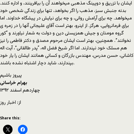
ایشان با تزریق و دوپینگ مذهبی میخواهند آن را بیافرینند، و اداره کنند.
بدنه جنبش سبز، مذهب را اگر بخواهد، تنها برای زندگی شخصی خود
میخواهد. چه برای آرامش روانی، و چه برای نیایش در پیشگاه خداوند. اما
برای فرمانروایی، هرگز. از اینرو، بهتر است آقای علیجانی آنها را در زمره ی
گروه مومنان و جیش همزیستی دین و دولت به شمار نیاورند و “کور
نخوانند”. همچنین، بهتر است ایشان مرحوم مصدق و دکتر فاطمی را نیز
هم مسلک خود نپندارند. اما اگر شیخ فضل اله، “پدر طالقانی”، آیت اله
کاشانی، حسن مدرس، مهندس بازرگان و کسانی همانند ایشان را یار خود
بپندارند، شاید دچار اشتباه نشده باشند.
پیروز باشیم
بهرام خراسانی
چهاردهم اسفند ۱٣۹۲
از: اخبار روز
Share this: