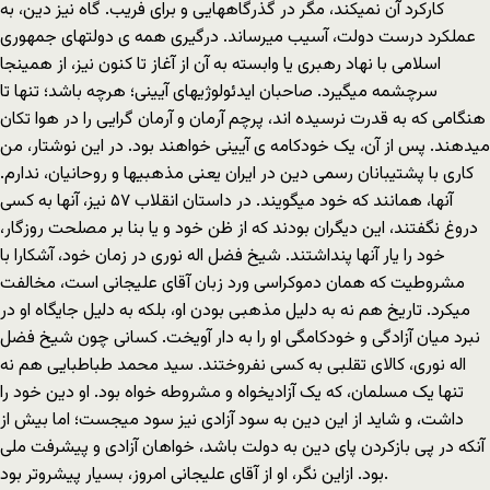
کارکرد آن نمیکند، مگر در گذرگاههایی و برای فریب. گاه نیز دین، به
عملکرد درست دولت، آسیب میرساند. درگیری همه ی دولتهای جمهوری
اسلامی با نهاد رهبری یا وابسته به آن از آغاز تا کنون نیز، از همینجا
سرچشمه میگیرد. صاحبان ایدئولوژیهای آیینی؛ هرچه باشد؛ تنها تا
هنگامی که به قدرت نرسیده اند، پرچم آرمان و آرمان گرایی را در هوا تکان
میدهند. پس از آن، یک خودکامه ی آیینی خواهند بود. در این نوشتار، من
کاری با پشتیبانان رسمی دین در ایران یعنی مذهبیها و روحانیان، ندارم.
آنها، همانند که خود میگویند. در داستان انقلاب ۵۷ نیز، آنها به کسی
دروغ نگفتند، این دیگران بودند که از ظن خود و یا بنا بر مصلحت روزگار،
خود را یار آنها پنداشتند. شیخ فضل اله نوری در زمان خود، آشکارا با
مشروطیت که همان دموکراسی ورد زبان آقای علیجانی است، مخالفت
میکرد. تاریخ هم نه به دلیل مذهبی بودن او، بلکه به دلیل جایگاه او در
نبرد میان آزادگی و خودکامگی او را به دار آویخت. کسانی چون شیخ فضل
اله نوری، کالای تقلبی به کسی نفروختند. سید محمد طباطبایی هم نه
تنها یک مسلمان، که یک آزادیخواه و مشروطه خواه بود. او دین خود را
داشت، و شاید از این دین به سود آزادی نیز سود میجست؛ اما بیش از
آنکه در پی بازکردن پای دین به دولت باشد، خواهان آزادی و پیشرفت ملی
بود. ازاین نگر، او از آقای علیجانی امروز، بسیار پیشروتر بود.