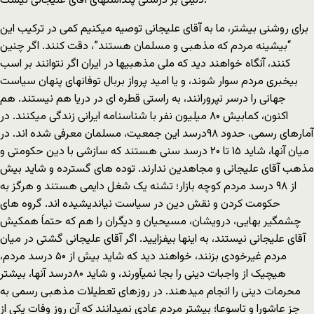
دلیلی بر درستی پنداشتهای آقای علیجانی نیست.
برای روشنی بیشتر، ما به آقای علیجانی توصیه میکنیم کمی در ترکیب این
“بیشینه مردم که مذهبی و مسلمان هستند”، دقت کنند. اگر چنین
کنند، آنگاه خواهند دید که ملی مذهبیها در ایران اگر نتوانند بر اسب
بیخبری مردم سوار شوند، و یا امید پرواز بربال توفانهای پنهان سیاست
جهانی را درسر نپرورانند، به راستی قطره ای در دریا هم نیستند. هم
اکنون، کمابیش ٨۰ میلیون نفر با شناسنامه ایرانی زندگی میکنند. در
آمارهای رسمی، حدود ۹٨درسد این جمعیت، مسلمان معرفی شده اند. در
میان آنها، شاید ۱۵ تا ۲۰ درسد سنی هستند که سازشی با دین حکومتی و
مذهب آقای علیجانی و مجاهدین ندارند. توده های گسترده و شاید بیش
از ۹٨ درسد مردم کوچه بازار؛ تشنه یک شغل دایمی هستند و هرگز به
حکومت کردن و نقش دین در سیاست نیاندیشیده اند. گروه های
چشمگیر بهایی، درویشان، مسیحیان و دیگران را هم که حتماَ همکیش
آقای علیجانی نیستند، به اینها بیفزایید. اگر آقای علیجانی گشتی در میان
مردم غیرخودی بزنند، خواهند دید که شاید بیش از ۵۰ درسد مردم،
هیچیک از واجبات دینی را بجا نمیآورند، و شاید ٨۰درسد آنها، بیشتر
محرمات دینی را انجام میدهند. در روزهای تعطیلات مذهبی رسمی به
جز عاشورا و تاسوعا؛ بیشتر مردم عادی نمیدانند که آن روز وفات یکی از