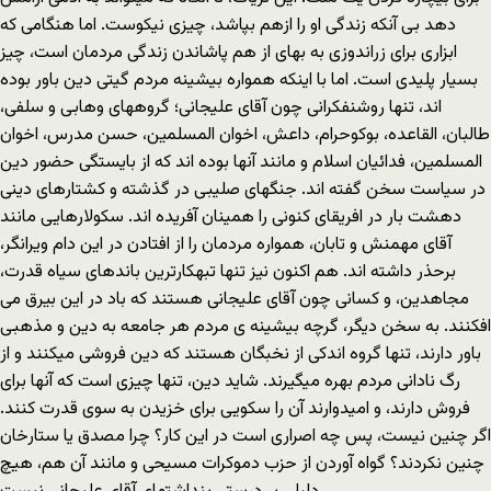
دهد بی آنکه زندگی او را ازهم بپاشد، چیزی نیکوست. اما هنگامی که
ابزاری برای زراندوزی به بهای از هم پاشاندن زندگی مردمان است، چیز
بسیار پلیدی است. اما با اینکه همواره بیشینه مردم گیتی دین باور بوده
اند، تنها روشنفکرانی چون آقای علیجانی؛ گروههای وهابی و سلفی،
طالبان، القاعده، بوکوحرام، داعش، اخوان المسلمین، حسن مدرس، اخوان
المسلمین، فدائیان اسلام و مانند آنها بوده اند که از بایستگی حضور دین
در سیاست سخن گفته اند. جنگهای صلیبی در گذشته و کشتارهای دینی
دهشت بار در افریقای کنونی را همینان آفریده اند. سکولارهایی مانند
آقای مهمنش و تابان، همواره مردمان را از افتادن در این دام ویرانگر،
برحذر داشته اند. هم اکنون نیز تنها تبهکارترین باندهای سیاه قدرت،
مجاهدین، و کسانی چون آقای علیجانی هستند که باد در این بیرق می
افکنند. به سخن دیگر، گرچه بیشینه ی مردم هر جامعه به دین و مذهبی
باور دارند، تنها گروه اندکی از نخبگان هستند که دین فروشی میکنند و از
رگ نادانی مردم بهره میگیرند. شاید دین، تنها چیزی است که آنها برای
فروش دارند، و امیدوارند آن را سکویی برای خزیدن به سوی قدرت کنند.
اگر چنین نیست، پس چه اصراری است در این کار؟ چرا مصدق یا ستارخان
چنین نکردند؟ گواه آوردن از حزب دموکرات مسیحی و مانند آن هم، هیچ