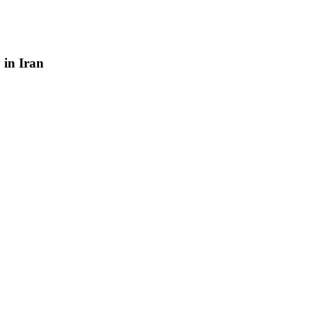
y
in
Iran