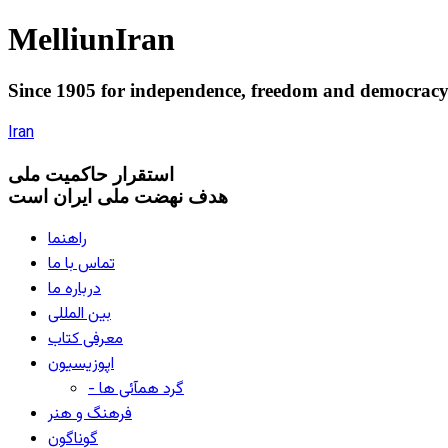
Melliun
Iran
Since 1905 for
independence
,
freedom
and
democrac
Iran
استقرار
حاکميت ملی
هدف نهضت ملی ایران است
راهنما
تماس با ما
درباره ما
بین المللی
معرفی کتاب
اپوزیسیون
- گرد همآئی ها
فرهنگ و هنر
گوناگون