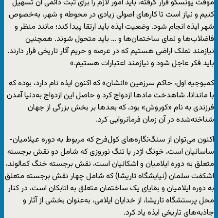
موقت یونسکو قرار گرفته، باید امور لازم را برای ثبت دائمی آن تسهیل
کنیم و نیاز است تا کارهای اصولی زیادی در محوطه و شهر، به‌خصوص
شهر ایذه انجام شود. وضعیت ایذه باید ارتقا پیدا کند؛ مانند منظر و
فاضلاب‌ها و نمای ساختمان‌ها و … باید متحول شوند. همچنین
نیازمند تملک اراضی هستیم که در عرصه و حریم آثار تاریخی قرار دارند.
باید فکر عاجل شود و نیازمند اعتبارات هستیم.»
کمبوجیه اول، حاکم سرزمین «انشان» که اکنون ایذه نام دارد، بوده که
با ماندانا، شاهدخت مادها ازدواج کرد و حاصل این ازدواج به‌دنیا آمدن
فرزندی به نام «کوروش» بود، که بعدها بر بخش بزرگی از جهان
شناخته‌شده در آن زمان فرمانروایی کرد.
اکنون می‌توان از سنگ‌نگاره‌های کول‌فرح که مربوط به دوره عیلامیان-
ساسانیان است، خونگ اژدر یا تنگ نوروزی که شامل دو نقش برجسته
متعلق به دوره ایلامیان و اشکانیان است، نقش برجسته خنگ کمالوند،
اشکفت سلمان (نیایشگاه تاریشا) که شامل چهار نقش برجسته متعلق
به دوره ایلامیان و بقایای یک ساختمان متعلق به اتابکان است، در کنار
محل پرستشگاه تاریشا، از خدایان ایلامی، به‌عنوان بخشی از آثار و
جاذبه‌های تاریخی ایذه یاد کرد.