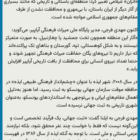
«انزان» عیلامی تعبیر کرد؛ منطقه‌ای باستانی و تاریخی که مانند بسیاری
از آثار دیگر از ایران باستان، با بی‌مهری و محافظت نشدن از طرف
مقام‌های جمهوری اسلامی مواجه شده است.
اکنون مهدی فرجی، مدیر پایگاه ملی میراث فرهنگی آیاپیر، می‌گوید:
«آثار این منطقه همچون تخت جمشید یا چغازنبیل، به صورت متمرکز
نیستند و به شکل کوهستانی، تپه، گورستان و بناهای تک پراکنده‌اند
که نیاز داریم تا نیروهای یگان حفاظت میراث ‌فرهنگی تجهیز شوند و
حتما تعداد نیروی انسانی برای محافظت از بافت تاریخی آیاپیر افزایش
یابد.»
در سال ۲۰۰۸، شهر ایذه با عنوان «چشم‌انداز فرهنگی طبیعی ایذه» در
حافظه موقت سازمان جهانی یونسکو به ثبت رسید، اما هنوز به‌دلیل
اهمال مقام‌های ایرانی و بی‌توجهی به استانداردهای یونسکو، به‌عنوان
شهری تاریخی به ثبت جهانی نرسیده است.
مهدی فرجی به ایلنا گفت: «ثبت جهانی، یک فرآیند تخصصی است و
این‌گونه نیست که فقط با خواست چند نفر محقق شود، بلکه نیازمند
عزمی استانی و ملی است. با توجه به آنکه ایذه از سال ۱۳۸۶ در فهرست