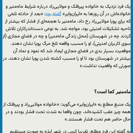
یک فرد نزدیک به خانواده پیرفلک و مولایی‌راد درباره شرایط ماه‌منیر و
خانواده‌اش در آن روزها به «ایران‌وایر»
گفته بود
: «بعد از حادثه تلخی
که برای پویا مولایی‌راد رخ داد، ماه‌منیر با هجمه‌ای از فشار که بیشتر از
ناحیه تشکیلات امنیتی بود، مواجه شد. به نوعی دست‌اندرکاران تلاش
کردند چه در شهرستان (محل زندگی ماه‌منیر) و چه در فضای مجازی (از
سوی کاربران امنیتی)، او را مسبب واقعه تلخ مرگ پویا نشان دهند.
موقعیت بسیار بدی در فضای مجازی ایجاد شد که نمود و نماد آن
بیشتر در شهرستان بود تا او را مسبب کشته شدن پویا نشان دهند، در
صورتی که واقعیت نداشت.»
ماه‌منیر کجا است؟
یک منبع مطلع به «ایران‌وایر» می‌گوید: «خانواده مولایی‌راد و پیرفلک از
همه چیز عقب کشیده‌اند، چون واقعا به شدت تحت فشار بودند و در
حال حاضر هم تحت فشار هستند.»
به گفته این فرد مطلع، تقریبا کسی در شهر ایذه به صورت مستقیم