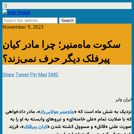
November 9, 2023
سکوت ماه‌منیر؛ چرا مادر کیان
پیرفلک دیگر حرف نمی‌زند؟
Share
Tweet
Pin
Mail
SMS
ایران وایر
نزدیک به شش ماه است که «
ماه‌منیر مولایی‌راد
»، مادر دادخواهی
که با صلابت تمام «علی خامنه‌ای» و نیروهای وابسته به او را به
صورت علنی «قاتل» و مسوول کشته شدن «
کیان پیرفلک
»، فرزند