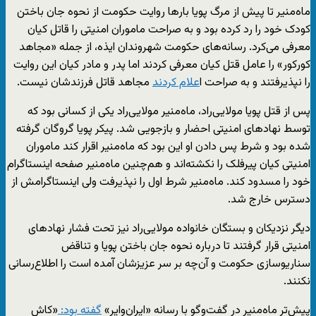
ماه‌منیر تا پیش از مرگ پویا بارها روایت حکومت از نحوه جان باختن
کودک خود را رد کرده بود و به صراحت ماموران امنیتی را قاتل کیان
معرفی می‌کرد. رسانه‌های حکومت شهروندان ایذه، از جمله «مجاهد
کورکور» را عامل قتل کیان معرفی کردند اما پدر و مادر کیان این روایت
را نپذیرفتند و به صراحت ا
علام کردند
مجاهد قاتل فرزندشان نیست.
پس از قتل پویا مولایی‌راد، ماه‌منیر مولایی‌راد یکی از کسانی بود که
توسط نهادهای امنیتی احضار و بازجویی شد. پیکر پویا گروگان گرفته
شده بود و شرط پس دادن او این بود که ماه‌منیر اقرار کند ماموران
امنیتی کیان پیرفلک را نکشته‌اند و هم‌چنین ماه‌منیر صفحه اینستاگرام
خود را مسدود کند. ماه‌منیر شرط اول را نپذیرفت ولی اینستاگرامش از
دسترس خارج شد.
دیگر نزدیکان و بستگان خانواده مولایی‌راد نیز تحت فشار نهادهای
امنیتی قرار گرفتند تا درباره نحوه جان باختن پویا و تناقض
سناریوسازی حکومت و آن‌چه بر سر عزیزشان آمده است را اطلاع‌رسانی
نکنند.
پیش‌تر ماه‌منیر در گفت‌وگو با رسانه «ایران‌وایر»
گفته بود:
«کاش